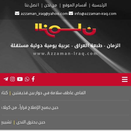
الرئيسية
أقسام الموقع
من نحن
اتصل بنا
azzaman_iraq@yahoo.com
info@azzaman-iraq.com
الزمان - طبعة العراق - عربية يومية دولية مستقلة
www.Azzaman-Iraq.com
القاص عاطف سلامة في حوار بين قذيفتين
|
كتاب اسرا
حين يصبح الإصلاح قراراً.. من كربلاء إ
حين يحترق الندى
|
تشييع مو