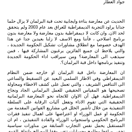
جواد العطار
الحديث عن معارضة بناءة وايجابية تحت قبة البرلمان لا يزال حلما
جذابا يراود التجربة الديمقراطية للعراق بعد عام 2003 ولم يتحقق
لحد الان. وان كانت لا ديمقراطية بدون معارضة ولا معارضة بدون
برنامج اصلاحي ، فأننا ومع الاسف لا زلنا بعيدين جدا عن هذا
الهدف خصوصا مع انطلاق مشاورات تشكيل الحكومة الجديدة ،
والتي يلاحظ ان جميع الفائزين يرغبون المشاركة فيها ، فمن
سيذهب الى المعارضة؟ ومن سيراقب اداء الحكومة الجديدة
وتنفيذ برنامجها داخل قبة البرلمان؟
.
ان المعارضة داخل قبة البرلمان او خارجه ضمن النظام
الديمقراطي وفي الاطار السلمي البعيد عن التسقيط والساعي
الى التنافس الشريف ، والتي تعمل على كشف الاخطاء ومحاولة
تصحيحها هو المقياس الحقيقي للعمل البرلماني الجاد ونجاح
الديمقراطية. فهل آن الاوان للاتجاه نحو المعارضة البرلمانية
الحقيقية التي تقوم الاداء وتفعل آليات الرقابة على السلطة
التنفيذية من خلال تأشير الخلل في مشاريع القوانين المقدمة من
الحكومة او عمل الوزراء او اعتراضها على اهمال تنفيذ فقرات
البرنامج الحكومي واستجواب الوزراء والقادة التنفيذين ، ام ان
المستقبل يحمل نفس التجارب السابقة من مناورات سياسية
تخفي وراءها مطامح وحسابات تتغير وفقا للمصالح واتفاق القوى