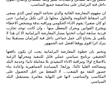
داخل قبة البرلمان على محاصصة جميع المناصب
.
ان مفهوم المعارضة الغائبة والذي نحتاجه اليوم ليس الذي يسعى
الى اسقاط الحكومة والحلول محلها بل الى تكتل برلماني؛ حتى
لو كان صغيرا؛ يقوم الاداء الحكومي ويراقبه بدقة ويشخص الاخطاء
ويقترح القوانين ويحرك المعطل منها ، وان كانت توجد تجارب
فردية سابقة لنواب اتخذوا مسار المعارضة البرلمانية الا ان هذا لا
يكفي بل يحتاج الى عمل جماعي داخل قبة البرلمان مستقبلا بما
يترك اثرا اقوى ووقعا افضل عند الجمهور
.
ونختم بان خطوة المعارضة البرلمانية يجب ان يكون دافعها
الحقيقي برنامج سياسي عملي قابل للتنفيذ ومحركها الرغبة
بالاصلاح اولا؛ ومراقبة الاداء التنفيذي بلا مجاملة ثانيا؛ وخدمة البلد
ومصالحه العليا ثالثا؛. ورابعا؛ المساندة الجماهيرية واعادة بناء
جسور الثقة مع الشعب… لا الضغط من اجل الحصول على
المكاسب والمناصب لانها في النهاية مغامرة بمستقبل البلد
السياسي
.