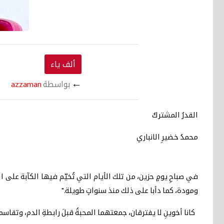
ألف ياء
←
بواسطة
azzaman
القدرُ المشتركُ
محمدُ خضيرِ الانباري
في صباحِ يومٍ حزين، من تلك الأيام التي تُخيّم فيها الكآبة على
ومودة، كما دأبا على ذلك منذ سنواتٍ طويلة."
كانا أخوينِ لا يفترقان، جمعتهما المحبةُ قبلَ رابطةِ الدم، وتقاسما 