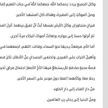
وكانَ الجميع يردد: رحمكما الله. جمعكما اللهُ في جناتِ النعيمِ كم
وصلَ الموكبُ إلى المقبرة، وهناكَ كانَ المشهدَ الأخير.
قبرانِ متجاوران. وكأنَ الأرضَ نفسها أبتْ أنْ تفرقَ بينهما. أنزلَ الم
ثمَ أنزلوا حسنا إلى جواره. وتعالتْ أصواتُ البكاءِ مرةً أخرى.
أما الأم، فرفعتْ يديها نحوَ السماء، وقالت: اللهم، اجمعهما في
وأهيلُ الترابَ على القبرين. واختفى الجسدانِ عنْ الأنظار، لكنَ قص
قصةُ محبةٍ صادقةٍ لمْ يستطعْ فيها الأخُ الأصغرُ احتمالَ فراقِ أخيهِ 
رحلا معا، وكأنهما اتفقا دونَ موعدٍ على السفرِ الأخير.
منْ دارِ الفناءِ إلى دارِ الخلود.
ومنْ الدنيا إلى رحابِ ربِ العالمين.