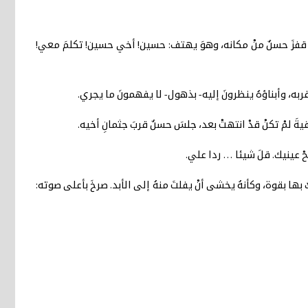
قفزَ حسنٌ منْ مكانه، وهوَ يهتف: حسين! أخي حسين! تكلمَ معي!
به، وأبناؤهُ ينظرونَ إليه- بذهول- لا يفهمونَ ما يجري.
ةَ لمْ تكنْ قدْ انتهتْ بعد، جلسَ حسنٌ قربَ جثمانِ أخيه.
ْ عينيك. قلَ شيئا … ردا علي.
بها بقوة، وكأنهُ يخشى أنْ يفلتَ منهُ إلى الأبد. صرخَ بأعلى صوته: