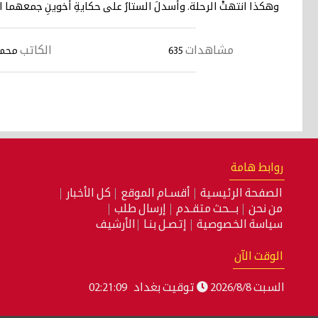
وهكذا انتهتْ الرحلة. وأسدلَ الستارُ على حكايةِ أخوينِ جمعهما
مشاهدات
الكاتب
635
محمدُ
روابط هامة
الصفحة الرئيسية
أقسـام الموقع
كل الأخبار
من نحن
بـــحث متقـدم
إرسال طلب
سياسة الخصوصية
إتصـل بنـا
الأرشيف
الوقت الآن
السبت 2026/8/8
توقيت بغداد
02:21:09