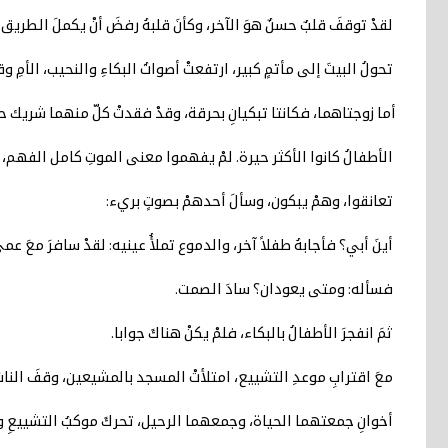
لقدْ توقفَ قلبٌ حسنٌ هوَ الآخر، وكأنَ قلبهُ رفضَ أنْ يكملَ الطريق
تحولُ البيتَ إلى مأتمٍ كبير، ارتفعتْ أصواتُ البكاءِ والنحيب، الأم
أما زوجتاهما، فكانتا تبكيانِ بحرقة، وقدْ فقدتْ كلّ منهما شريك ح
الأطفالُ كانوا الأكثر حيرة. لمْ يفهموا معنى الموتِ كامل الفهم، لكنه
تعانقوا، وهمْ يبكون، وسألَ أحدهمْ بصوتٍ بريء:
أينَ أبي؟ فأجابهُ طفلاً آخر، والدموع تملأُ عينيه: لقدْ سافرَ معَ عم
فسأله: ومتى يعودان؟ سادَ الصمت.
ثمَ انفجرَ الأطفالُ بالبكاء، فلمْ يكنْ هناكَ جوابا.
معَ اقترابِ موعدِ التشييع، امتلأتْ المسجد بالمشيعين، وقفَ الناسُ
أخوانِ جمعتهما الحياة، وجمعهما الرحيل، تحركَ موكبُ التشييعِ وس