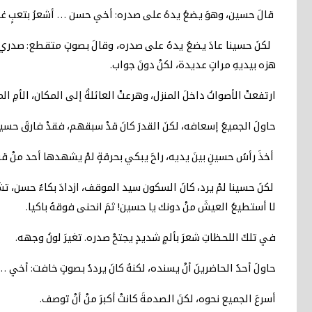
قالَ حسين، وهوَ يضعُ يدهُ على صدره: أخي حسن … أشعرُ بتعبٍ غريبٍ 
لكنَ حسينا عادَ يضعُ يدهُ على صدره، وقالَ بصوتٍ متقطع: صدري
هزه بيديهِ مراتٍ عديدة، لكنْ دونَ جواب.
ارتفعتْ الأصواتُ داخلَ المنزل، وهرعتْ العائلةُ إلى المكان، الأمِ
حاولَ الجميعُ إسعافه، لكنَ القدرَ كانَ قدْ سبقهم، فقدْ فارقَ حسينٌ
أخذَ رأسُ حسينِ بينَ يديه، راحَ يبكي بحرقةٍ لمْ يشهدها أحد منْ 
لكنَ حسينا لمْ يرد، كانَ السكون سيد الموقف، ازدادَ بكاءُ حسن، تشو
لا أستطيعُ العيشَ منْ دونك يا حسين! ثمَ انحنى فوقهُ باكيا.
في تلكَ اللحظاتِ شعرَ بألمٍ شديدٍ يجتحْ صدره. تغيرَ لونُ وجهه.
حاولَ أحدُ الحاضرينَ أنْ يسنده، لكنهُ كانَ يرددُ بصوتٍ خافت: أخي
أسرعَ الجميع نحوه، لكنَ الصدمةَ كانتْ أكبرَ منْ أنْ توصف.