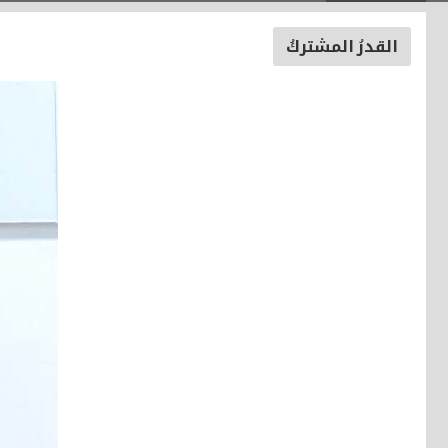
القدرُ المشتركُ