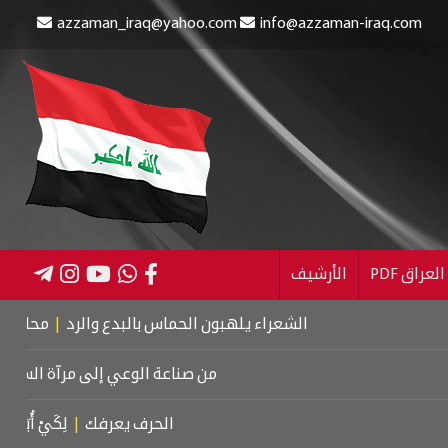
azzaman_iraq@yahoo.com
info@azzaman-iraq.com
عراق PDF
الأرشيف
الشعراء يلهبون الحماس بالبدع والرد
|
محاربة الفساد
|
م
من صناعة الوعي إلى مرآة السلبيات
|
ال
الحرف يعرفك
|
لِكَيْ أُبَالِغَ فِي حُب