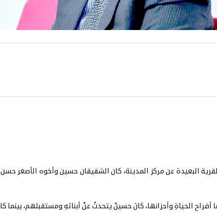
 القرية البعيدة عن مركز المدينة، كان الشقيقان حسين وأخوه الأصغر حسن
أفراح الحياةِ وأحزانها، كانَ حسينٌ يتحدثُ عنْ أبنائهِ ومستقبلهم، بينما كان