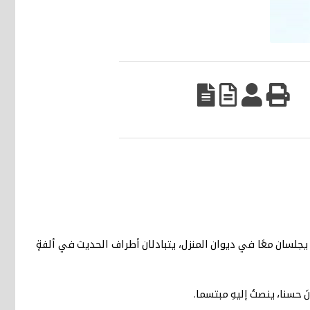
 يجلسان معًا في ديوان المنزل، يتبادلان أطراف الحديث في ألفةٍ
َ حسنا، ينصتُ إليهِ مبتسما.