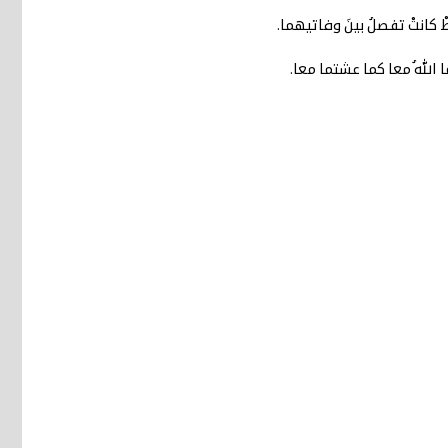
 كانتْ تفصلُ بينَ وفاتيهما.
 اللهُ معا كما عشتما معا.