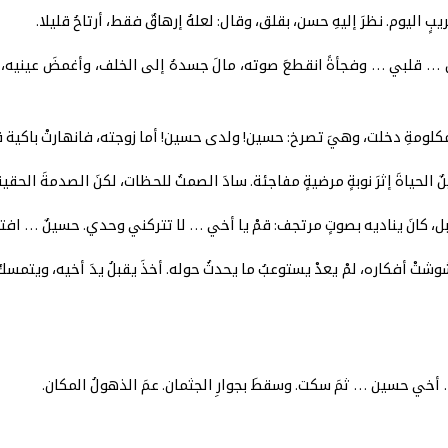
اليوم. نظرَ إليهِ حسن، بقلق، وقال: لعلهُ إرهاقٌ فقط، أرتاحُ قليلا.
 … قلبي … وفجأةً انقطعَ صوته، مالَ جسدهُ إلى الخلف، وأغمضَ عينيه، 
 المكلومةِ دخلت، وهيَ تصرخ: حسين! ولدى حسين! أما زوجته، فانهارتْ باكية قر
 الحياةَ إثرَ نوبةٍ مرضيةٍ مفاجئة. سادَ الصمتُ للحظات، لكنَ الصدمةَ الحقيقي
قبل، كانَ يناديه بصوتٍ مرتجف: قمْ يا أخي … لا تتركني وحدي. حسينٌ … افتح
شتْ أفكاره، لمْ يعدْ يستوعبُ ما يحدثُ حوله. أخذَ يقبلُ يدَ أخيه، ويتمسكُ 
 … أخي حسين … ثمَ سكت. وسقطَ بجوارِ الجثمان. عمَ الذهولُ المكان.