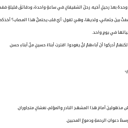
 وحدهُ بعدَ رحيلِ أخيه. رحلَ الشقيقانِ في ساعةٍ واحدة، ودقائقَ قليلةٍ فقطْ
ِ وقفتْ بينَ جثماني، ولديها، وهيَ تقول: أيٌ قلب يحتملُ هذا المصاب؟ أخذكما
ياتها في يومٍ واحد.
مْ أدركوا أنَ آباءهمْ لنْ يعودوا. اقتربَ أبناءُ حسينِ منْ أبناءِ حسن.
ي.
 مذهولينَ أمامَ هذا المشهدِ النادرِ والمؤلم، نعشانِ متجاوران.
طَ دعواتِ الرحمةِ ودموعُ المحبين.