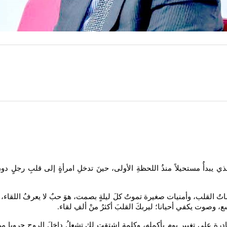
ذي يبدأُ مستحيلاً منذُ اللحظةِ الأولى، حينَ تدخلِ امرأةٍ إلى قلبِ رجلٍ دو
القلب، وأمنيات صغيرة تموتُ كلَ ليلةٍ بصمت، هوَ حبٌ لا يعرفُ اللقاء، ولا ي
 وصوت يكفي أحيانا؛ ليربكَ القلبَ أكثرُ منْ ألفِ لقاء
.
قادرة على تغييرِ يومٍ بأكمله، وكلمة اشتقت لك تشعلُ داخلَ الروحِ حروبا