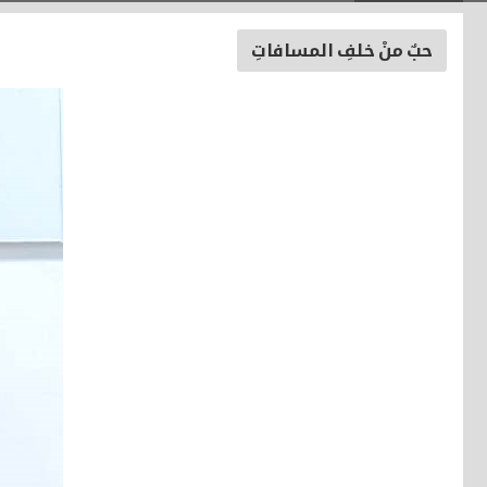
حبٌ منْ خلفِ المسافاتِ