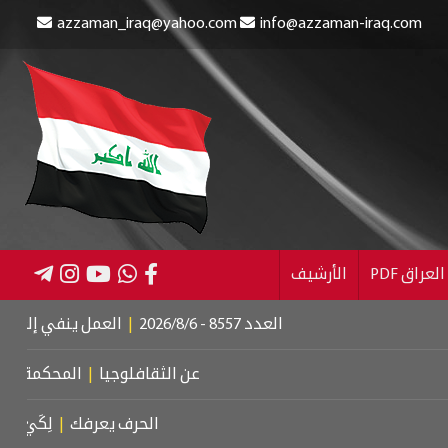
azzaman_iraq@yahoo.com
info@azzaman-iraq.com
عراق PDF
الأرشيف
العدد 8557 - 2026/8/6
|
العمل ينفي إلغاء الإعانة
عن الثقافلوجيا
|
المحكمة الجنائية 
الحرف يعرفك
|
لِكَيْ أُبَالِغَ فِ