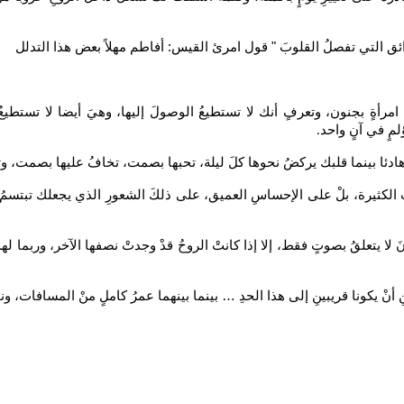
لعوائق التي تفصلُ القلوبَ " قول امرئ القيس: أفاطم مهلاً بعض هذا التدلل
 امرأةٍ بجنون، وتعرفٍ أنك لا تستطيعُ الوصولَ إليها، وهيَ أيضا لا تستطيع
مٍ في آنٍ واحد
.
دو هادئا بينما قلبك يركضُ نحوها كلَ ليلة، تحبها بصمت، تخافُ عليها بصمت
ءاتِ الكثيرة، بلْ على الإحساسِ العميق، على ذلكَ الشعورِ الذي يجعلك تبتسمُ من
ا يتعلقُ بصوتٍ فقط، إلا إذا كانتْ الروحُ قدْ وجدتْ نصفها الآخر، وربما لهذا 
أنْ يكونا قريبينِ إلى هذا الحدِ … بينما بينهما عمرُ كاملٍ منْ المسافات، و