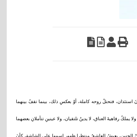
نَ استئذان، فتحتلُ روحه كاملة، أوْ بعكسِ ذلك، بينما تقفُ بينهما
ملكُ رفاهيةَ العناق، لا يدينُ تلتقيان، ولا عينينِ تتأملانِ بعضهما
 منْ الحنين، يعيشُ العاشقُ منتظرا ظهور اسمها على الشاشة، كأنَ