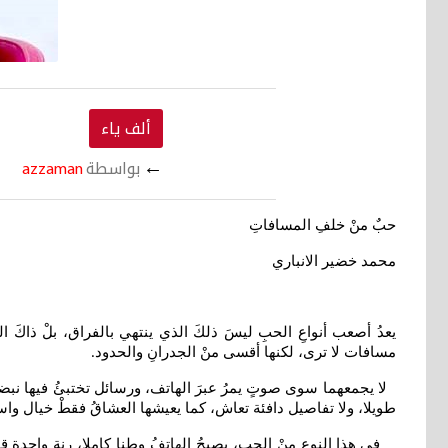
ألف ياء
←
بواسطة
azzaman
حبٌ منْ خلفِ المسافاتِ
محمد خضير الانباري
يعدُ أصعب أنواعِ الحبِ ليسَ ذلكَ الذي ينتهي بالفراق، بلْ ذاكَ ال
مسافات لا ترى، لكنها أقسى منْ الجدرانِ والحدود
.
لا يجمعهما سوى صوتٍ يمرُ عبرَ الهاتف، ورسائل تختبئُ فيها نبضاتُ 
طويلا، ولا تفاصيل دافئة تعاش، كما يعيشها العشاقُ فقطْ خيال واسع،
في هذا النوعِ منْ الحب، يصبحُ الهاتفُ وطنا كاملا، رنة واحدة 