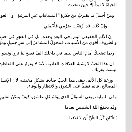
الحياةَ لا تبدأُ إلا حينَ تتحدث
.
ومنْ أجملَ ما يقتربُ منْ فكرةِ " المسافاتِ غيرِ المرئيةِ " و " ا
وإِنْ كُنْتِ قَدْ أزْمَعْتِ صَرْمِي فَأَجْمِلِي
إنَ الألمَ الحقيقيَ ليسَ في البعدِ وحده، بلْ في العجزِ في حبِ
والظروف أقوى منْ الأمنيات، فتتحولُ المشاعرُ إلى سرٍ جميلٍ ومؤل
ربما تضحكُ أمامَ الناسِ بينما في داخلك ألفُ قصةٍ لمْ ترو، وتب
إن هذا الحبُ لا يشبهُ العلاقاتِ العادية، لأنهُ لا يقومُ على اللقا
ليستْ بقربك
.
ورغمَ كلِ الألم، يبقى هذا الحبُ صادقا بشكلٍ مخيف، لأنَ الإنسانَ ل
المصالح، قائم فقطْ على الشوقِ والانتظارِ والوفاء
.
وفي النهاية، يبقى السؤالُ الذي يؤلمُ كلٍ عاشق: كيفَ يمكنُ لقلبينِ 
وَقَد يَجمَعُ اللَهُ الشَتيتَينِ بَعدَما
يَظُنّانِ كُلَّ الظَنِّ أَن لا تَلاقِيا