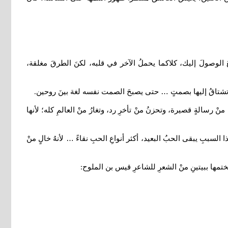
ُ الوصولَ إليك، كلاكما يحملُ الآخر في قلبه، لكنَ الطرقَ مغلقة،
، وتشتاقُ إليها بصمتٍ … حتى يصبحَ الصمت نفسه لغة بينَ روحين
.
ْ رسالةٍ قصيرة، وتحزنُ منْ تأخرِ رد، وتغارُ منْ العالمِ كله؛ لأنها
السببِ يبقى الحبُ البعيد، أكثر أنواعِ الحبِ نقاءً … لأنهُ خالٍ منْ
نختمها ببيتينِ منْ الشعرِ للشاعرِ قيس بن الملوح
: