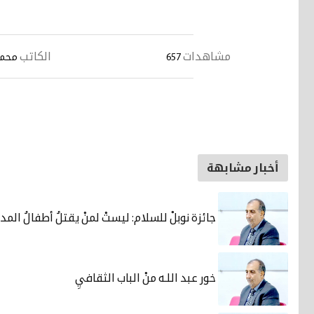
مشاهدات
الكاتب
657
محمد
أخبار مشابهة
جائزة نوبلْ للسلام: ليستْ لمنْ يقتلُ أطفالُ المد
خور عبد اللـه منْ الباب الثقافيِ