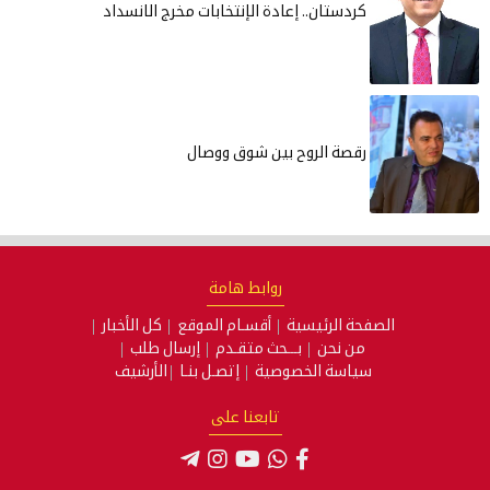
كردستان.. إعادة الإنتخابات مخرج الانسداد
رقصة الروح بين شوق ووصال
روابط هامة
الصفحة الرئيسية
أقسـام الموقع
كل الأخبار
من نحن
بـــحث متقـدم
إرسال طلب
سياسة الخصوصية
إتصـل بنـا
الأرشيف
تابعنا على