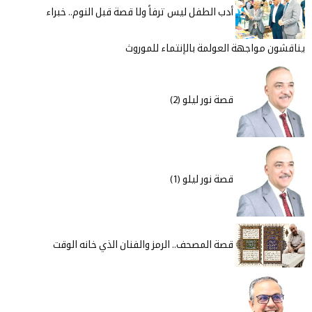
أدب الطفل ليس ترفاً ولا قصة قبل النوم.. خبراء
شون مواجهة العولمة بالإنتماء للموروث
قصة نور ليلو (2)
قصة نور ليلو (1)
قصة المصحف.. الرمز والفنان الذي خانه الوقت