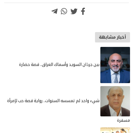
خبار مشابهة
بين جرذان السويد وأسماك العراق.. قصة حضارة
شيء واحد لم تمسسه السنوات.. رواية قصة حب لإمرأة
رة