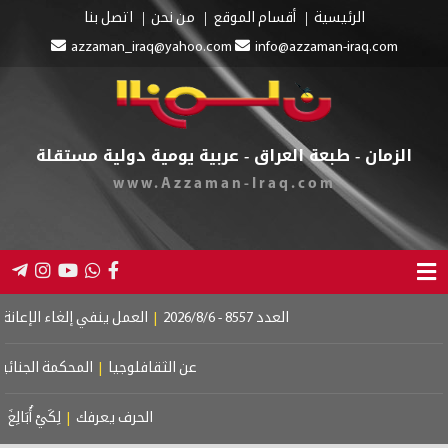
الرئيسية
أقسام الموقع
من نحن
اتصل بنا
azzaman_iraq@yahoo.com
info@azzaman-iraq.com
الزمان - طبعة العراق - عربية يومية دولية مستقلة
www.Azzaman-Iraq.com
العدد 8557 - 2026/8/6
|
العمل ينفي إلغاء الإعانة عن المستف
عن الثقافلوجيا
|
المحكمة الجنائية الدولية
الحرف يعرفك
|
لِكَيْ أُبَالِغَ فِي حُبِّكِ