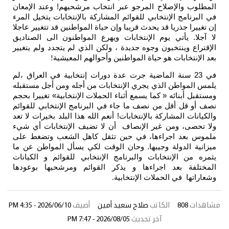
لمطلوب والإصلاح المرجو عبر انتخاب مرشحيهم! وعند الإمعان
ي البرنامج الإنتخابي للقوائم المشاركة بالإنتخابات يتخيل المرء
ن تغييرا جذريا قد يحدث قريبا وإن حياة المواطنين قد تتغيير عاجلا
ا آجلا. يأتي يوم الإنتخابات ويهرع المواطنون الى الصناديق
لإقتراع وينتخبون وجوه جديدة ، ولكن الذي لم يتجدد ولم يتغيير
عد الإنتخابات هو حياة المواطنين وأحوالهم المعيشية
!
في 23 سنة الماضية جرت عدة دورات إنتخابية في العراق ،لم
لمس المواطن الذي يجري الإنتخابات من أجله ومن أجل مستقبله
مستقبل أبنائه « كما يسمع أثناء الحملات الإنتخابية» تغييرا بحجم
صف أو قل أقل من نصف ما جاء في البرنامج الإنتخابي للقوائم
الكيانات المشاركة بالإنتخابات! أنعم الله هذا البلد بخيرات لا تعد
لا تحصى، ومن غير الإنصاف أن لا تضيف الإنتخابات أي شيء
لموس بعد اجراءها، في حين تثقل كاهل الشعب وتضغط على
يزانية الدولة وجيبها. وحان الوقت لكي يسأل المواطن عن ما
ثمره من الإنتخابات والبرنامج الإنتخابي للقوائم و الكيانات
لمختلفة بعد اجراءها و يذكر القوائم ومرشحيها بوعودها
شعاراتها في الحملات الإنتخابية
.
اهدات
808
الكاتب
صلاح سعيد أمين
أضيف
2026/06/10 - 4:35 PM
آخر تحديث
2026/08/05 - 7:47 PM