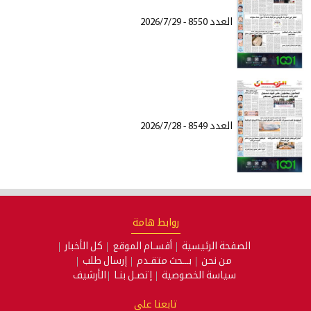
العدد 8550 - 2026/7/29
العدد 8549 - 2026/7/28
روابط هامة
الصفحة الرئيسية
أقسـام الموقع
كل الأخبار
من نحن
بـــحث متقـدم
إرسال طلب
سياسة الخصوصية
إتصـل بنـا
الأرشيف
تابعنا على