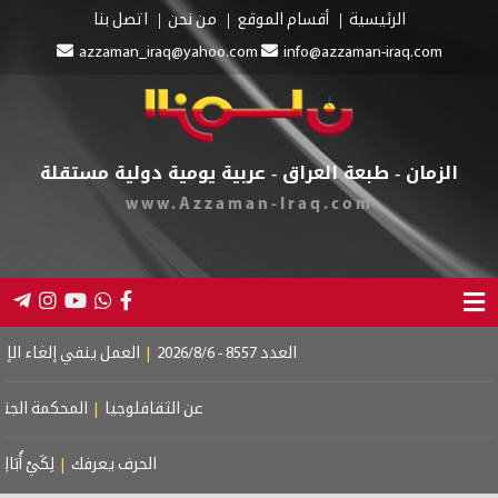
الرئيسية
أقسام الموقع
من نحن
اتصل بنا
azzaman_iraq@yahoo.com
info@azzaman-iraq.com
الزمان - طبعة العراق - عربية يومية دولية مستقلة
www.Azzaman-Iraq.com
العدد 8557 - 2026/8/6
|
العمل ينفي إلغاء الإعانة
عن الثقافلوجيا
|
المحكمة الجنائية
الحرف يعرفك
|
لِكَيْ أُبَالِغَ 