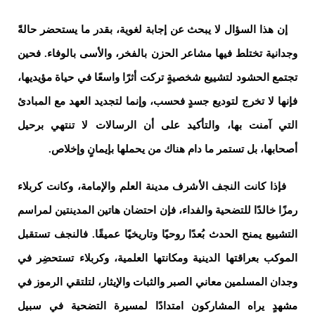
إن هذا السؤال لا يبحث عن إجابة لغوية، بقدر ما يستحضر حالةً
وجدانية تختلط فيها مشاعر الحزن بالفخر، والأسى بالوفاء. فحين
تجتمع الحشود لتشييع شخصيةٍ تركت أثرًا واسعًا في حياة مؤيديها،
فإنها لا تخرج لتوديع جسدٍ فحسب، وإنما لتجديد العهد مع المبادئ
التي آمنت بها، والتأكيد على أن الرسالات لا تنتهي برحيل
أصحابها، بل تستمر ما دام هناك من يحملها بإيمانٍ وإخلاص.
فإذا كانت النجف الأشرف مدينة العلم والإمامة، وكانت كربلاء
رمزًا خالدًا للتضحية والفداء، فإن احتضان هاتين المدينتين لمراسم
التشييع يمنح الحدث بُعدًا روحيًا وتاريخيًا عميقًا. فالنجف تستقبل
الموكب بعراقتها الدينية ومكانتها العلمية، وكربلاء تستحضِر في
وجدان المسلمين معاني الصبر والثبات والإيثار، لتلتقي الرموز في
مشهدٍ يراه المشاركون امتدادًا لمسيرة التضحية في سبيل