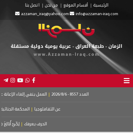
الرئيسية
أقسام الموقع
من نحن
اتصل بنا
azzaman_iraq@yahoo.com
info@azzaman-iraq.com
الزمان - طبعة العراق - عربية يومية دولية مستقلة
www.Azzaman-Iraq.com
العدد 8557 - 2026/8/6
|
العمل ينفي إلغاء الإعانة عن الم
عن الثقافلوجيا
|
المحكمة الجنائية الدو
الحرف يعرفك
|
لِكَيْ أُبَالِغَ فِي حُ