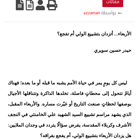
مقالات
←
بواسطة
azzaman
الأربعاء... أتزدان بتشييع الولي أم تفجع؟
حيدر حسين سويري
ليس كل يومٍ يمر في حياة الأمم يشبه ما قبله أو ما بعده؛ فهناك
أيامٌ تتحول إلى محطاتٍ فاصلة، تخلدها الذاكرة وتتناقلها الأجيال
بوصفها لحظاتٍ صنعت التاريخ أو غيّرت مساره. والأربعاء المقبل،
الذي يشهد مراسم تشييع السيد الشهيد علي الخامنئي في النجف
الأشرف وكربلاء المقدسة، يفرض سؤالًا يتردد في وجدان الملايين:
هل يزدان الأربعاء بتشييع الولي، أم يفجع بفراقه؟