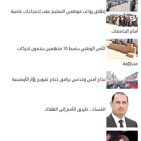
إطلاق رواتب موظفي التعليم عقب إحتجاجات غاضبة
أمام الجامعات
الأمن الوطني يضبط 10 متهمين ينتمون لحركات
متطرّفة
نجاح أمني وخدمي يرافق ختام تفويج زوّار الأربعينية
الفساد... طريق الأمم إلى الهلاك