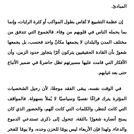
المبادئ.
إن عظمة التشييع لا تُقاس بطول المواكب أو كثرة الرايات، وإنما
بما يحمله الناس في قلوبهم من وفاء. فالجموع التي تتدفق من
مختلف المدن والبلدان لا يجمعها مكانٌ واحد فحسب، بل يجمعها
شعورٌ بأن القادة الحقيقيين يتركون أثرًا يتجاوز حدود الزمن، وأن
الأفكار التي قامت عليها مسيرتهم تظل حاضرةً في ضمير الأتباع
حتى بعد غيابهم.
في الوقت نفسه، يبقى الفقد موجعًا، لأن رحيل الشخصيات
المؤثرة يترك فراغًا نفسيًا وسياسيًا لا يُملأ بسهولة. فالمواقف
التي كانت تُنتظر، والكلمات التي كانت تُلهم، والحضور الذي كان
يمنح أنصاره شعورًا بالثقة، تتحول إلى ذكرى تستدعي الدموع
والدعاء. ولهذا فإن الأربعاء ليس يومًا للحزن وحده، ولا يومًا للفخر