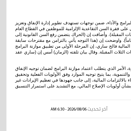
لبرامج والأداء، ضمن توجهات تستهدف تطوير إدارة الإنفاق وتعزيز
يل على فقرة السن التقاعدية الإلزامية للموظفين في القطاع العام
 المقبلة). وأضافت إن (الحراك يتضمن رفع السن القانونية إلى
ً بدلاً من 60 عاماً المعمول بها حالياً، بينما ستبقى السن الاختيارية للتقاعد عند 50 عاماً لمن يمتلك خدمة وظيفية لا تقل عن 15 عاماً). واوضحت إن (هذا التوجه يأتي بالتزامن مع مقترحات سابقة
المالية فالح ساري، إن المرحلة الأولى من تطبيق موازنة البرامج
 الثلاث المقبلة. وقال بيان تلقته (الزمان) أمس إن (ساري عقد
 الأمر الذي يتطلب اعتماد موازنة البرامج لضمان توجيه الإنفاق
التنموية، بما يتيح توجيه الموارد وفق الأولويات الفعلية وتحقيق
 بالالتزامات المالية، إلى جانب جهودها في تعظيم الإيرادات غير
بشأن أولويات الإصلاح المالي، مع التشديد على استمرار التنسيق
آخر تحديث
2026/08/06 - 6:30 AM