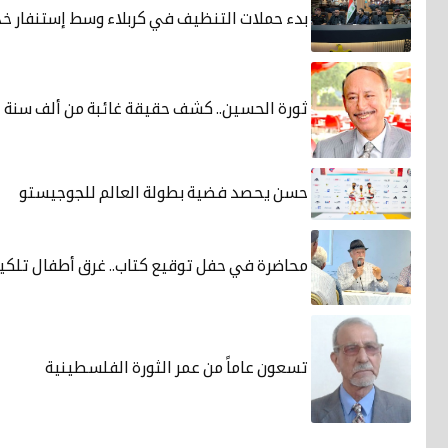
بدء حملات التنظيف في كربلاء وسط إستنفار خدم
ثورة الحسين.. كشف حقيقة غائبة من ألف سنة
حسن يحصد فضية بطولة العالم للجوجيستو
محاضرة في حفل توقيع كتاب.. غرق أطفال تلكيف س
تسعون عاماً من عمر الثورة الفلسطينية