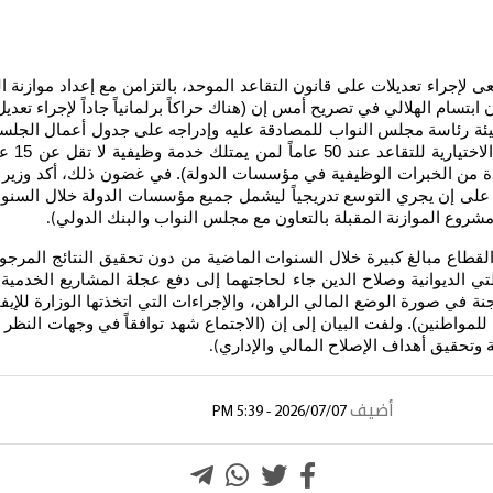
 لإجراء تعديلات على قانون التقاعد الموحد، بالتزامن مع إعداد موازنة ا
ابتسام الهلالي في تصريح أمس إن (هناك حراكاً برلمانياً جاداً لإجراء تعد
يئة رئاسة مجلس النواب للمصادقة عليه وإدراجه على جدول أعمال الجلسات
63 عاما
ستفادة من الخبرات الوظيفية في مؤسسات الدولة). في غضون ذلك، أكد وزير 
، على إن يجري التوسع تدريجياً ليشمل جميع مؤسسات الدولة خلال السنوات
اد مشروع الموازنة المقبلة بالتعاون مع مجلس النواب والبنك الدولي
).
طاع مبالغ كبيرة خلال السنوات الماضية من دون تحقيق النتائج المرجوة،
تي الديوانية وصلاح الدين جاء لحاجتهما إلى دفع عجلة المشاريع الخدمية و
ي صورة الوضع المالي الراهن، والإجراءات التي اتخذتها الوزارة للإيفاء
لمواطنين). ولفت البيان إلى إن (الاجتماع شهد توافقاً في وجهات النظر 
ة وتحقيق أهداف الإصلاح المالي والإداري
).
أضيف
2026/07/07 - 5:39 PM