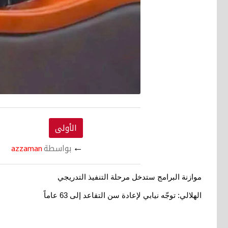
الأولى
←
بواسطة
azzaman
موازنة البرامج ستدخل مرحلة التنفيذ التدريجي
الهلالي: توجّه نيابي لإعادة سن التقاعد
إلى 63 عاماً