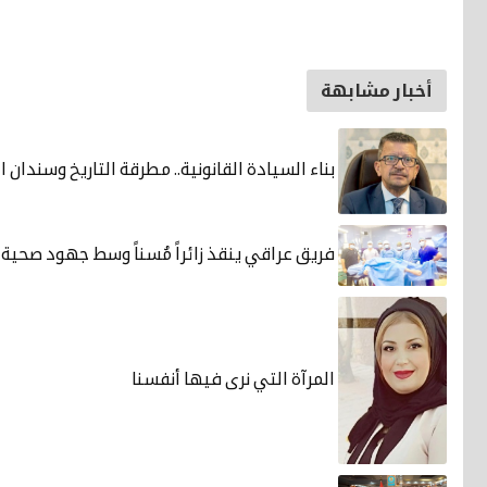
أخبار مشابهة
بناء السيادة القانونية.. مطرقة التاريخ وسندان ا
فريق عراقي ينقذ زائراً مُسناً وسط جهود صحية
المرآة التي نرى فيها أنفسنا