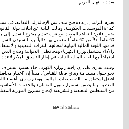
بغداد - ابتهال العربي
يعتزم البرلمان، إعادة فتح ملف سن الإحالة إلى التقاعد، في مسعى
كفاءة المؤسسات الحكومية. وقالت النائبة عن ائتلاف دولة القانون 
ضمن قانون التقاعد الموحد، مع قرب تقديم مقترح التعديل إلى ه
قدمتها اللجنة المالية النيابية لمعالجة الثغرات التنفيذية والا
والأداء ستشمل وزارة الكهرباء ومحافظتي الديوانية وصلاح الدين
اجتماعاً مع اللجنة المالية النيابية في إطار التنسيق المبكر لإعد
وشدد ساري على إن (اختيار وزارة الكهرباء جاء بسبب استنزاف الق
نحو حلول مستدامة ونتائج قابلة للقياس). مبيناً إن (اختيار محافظ
أفضل استفادة من التخصيصات المالية). ووضع ساري (أعضاء اللجنة ف
النفطية، بما يضمن استمرار تمويل المشاريع والخدمات الأساسية ل
بين السلطتين التنفيذية والتشريعية لإنجاح مشروع الموازنة المقبل
مشاهدات
669