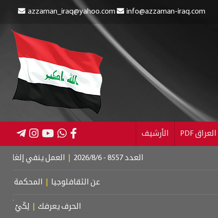
azzaman_iraq@yahoo.com
info@azzaman-iraq.com
عراق PDF
الأرشيف
العدد 8557 - 2026/8/6
|
العمل ينفي إلغاء الإعانة عن المستف
عن الثقافلوجيا
|
المحكمة الجنائية الدولي
الحرف يعرفك
|
لِكَيْ أُبَالِغَ فِي حُبِّكِ