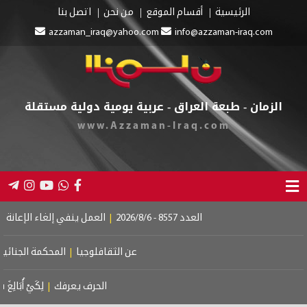
الرئيسية
أقسام الموقع
من نحن
اتصل بنا
azzaman_iraq@yahoo.com
info@azzaman-iraq.
ن - طبعة العراق - عربية يومية دولية مستقلة
www.Azzaman-Iraq.com
العدد 8557 - 2026/8/6
|
العمل ينفي إلغاء الإعانة عن المستفيدين
|
إط
عن الثقافلوجيا
|
المحكمة الجنائية الدولية.. إستقل
الحرف يعرفك
|
لِكَيْ أُبَالِغَ فِي حُبِّكِ
|
لم أكن 