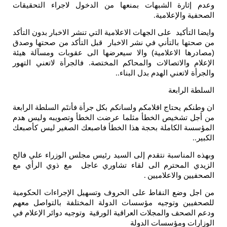
ثارة الشبهات بمنعها من الدخول لاجراء التحقيقات
 والإعلامية
.
تأكيد على الجهات الاعلامية التي تنشر الاخبار بدون التأكد
ا بالتأني في نشر الاخبار قبل التأكد من صحتها وصدق
ا الاعلامية) والا سيعرضها الى عقوبات ومسآلة هيئة
 والاتصالات والمحاكم المختصة. فالجرأة لاتعني التهور
لاتعني الهدم بدل البناء
..
الرابعة
م يحتاج اقلامكم ولسانكم بكل جرأة فأنتَم السلطة الرابعة
 تشخيص الخطأ مثلما عرضت الخطأ وتصويبه وليس هدم
 الكاملة بحجة هذا الخطأ فاصبعك الصغير ليس كأصبعك
لمناسبة نتقدم إلى السيد رئيس مجلس الوزراء علي فالح
 المحترم الى لقاء تشاوري عاجل مع ذوي الرأي مع
ن والاعلاميين
.
 وضع النقاط على الحروف وتسهيل الإجراءات الحكومية
ين وتوجيه مؤسسات الدولة المختلفة بالتواصل معهم
صحف والمجلات العراقية الورقية وتوجيه دوائر الإعلام في
ت ومؤسسات الدولة