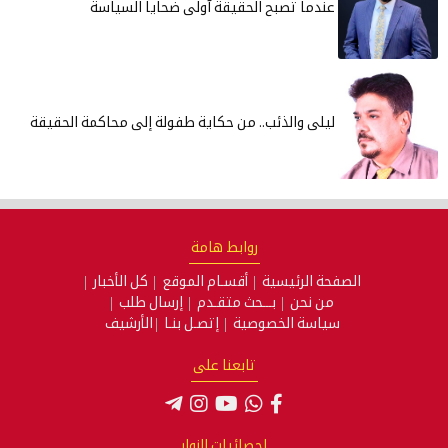
عندما تصبح الحقيقة آولى ضحايا السياسة
ليلى والذئب.. من حكاية طفولة إلى محاكمة الحقيقة
روابط هامة
الصفحة الرئيسية
أقسـام الموقع
كل الأخبار
من نحن
بـــحث متقـدم
إرسال طلب
سياسة الخصوصية
إتصـل بنـا
الأرشيف
تابعنا على
إحصائيات الزوار