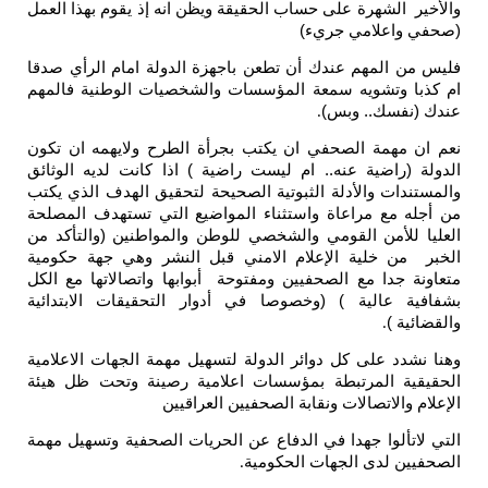
 الشهرة على حساب الحقيقة ويظن انه إذ يقوم بهذا العمل
واعلامي جريء)
 المهم عندك أن تطعن باجهزة الدولة امام الرأي صدقا
ا وتشويه سمعة المؤسسات والشخصيات الوطنية فالمهم
نفسك.. وبس)
.
 مهمة الصحفي ان يكتب بجرأة الطرح ولايهمه ان تكون
(راضية عنه.. ام ليست راضية ) اذا كانت لديه الوثائق
دات والأدلة الثبوتية الصحيحة لتحقيق الهدف الذي يكتب
 مع مراعاة واستثناء المواضيع التي تستهدف المصلحة
للأمن القومي والشخصي للوطن والمواطنين (والتأكد من
من خلية الإعلام الامني قبل النشر وهي جهة حكومية
 جدا مع الصحفيين ومفتوحة أبوابها واتصالاتها مع الكل
ة عالية ) (وخصوصا في أدوار التحقيقات الابتدائية
ة )
.
دد على كل دوائر الدولة لتسهيل مهمة الجهات الاعلامية
ية المرتبطة بمؤسسات اعلامية رصينة وتحت ظل هيئة
والاتصالات ونقابة الصحفيين العراقيين
تألوا جهدا في الدفاع عن الحريات الصحفية وتسهيل مهمة
ن لدى الجهات الحكومية
.