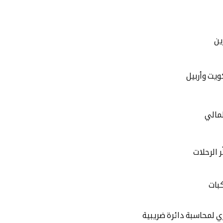
ين
يت وأربيل
لمالي
بات
ي لمحاسبة دائرة ضريبية