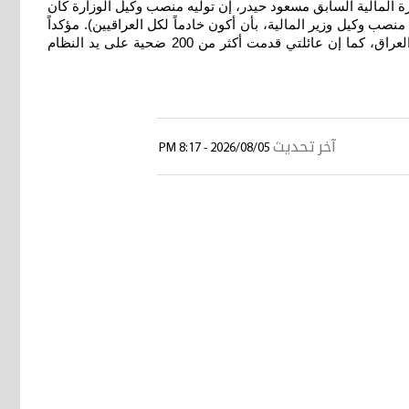
رة المالية السابق مسعود حيدر، إن توليه منصب وكيل الوزارة كان
 وكيل وزير المالية، بأن أكون خادماً لكل العراقيين). مؤكداً
(أتحدى إن يكون هناك اتصال ورد إلى هاتفي ولم أجب عنه، أو معاملة لم تنجز لمن راجعني). ولفت إلى إن (الاكراد قدموا دماءً من أجل العراق، كما إن عائلتي قدمت أكثر من 200 ضحية على يد النظام
آخر تحديث
2026/08/05 - 8:17 PM