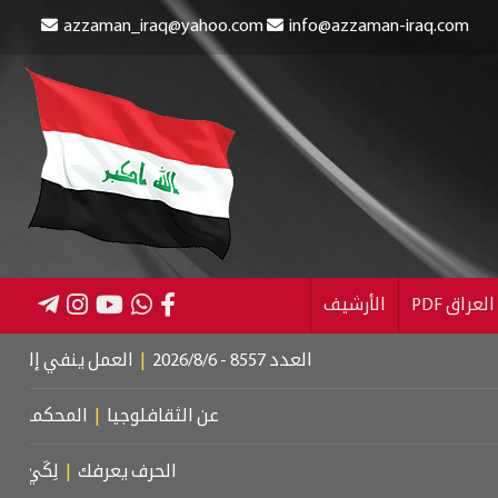
azzaman_iraq@yahoo.com
info@azzaman-iraq.com
عراق PDF
الأرشيف
العدد 8557 - 2026/8/6
|
العمل ينفي إلغاء الإعانة عن ا
عن الثقافلوجيا
|
المحكمة الجنائية الد
الحرف يعرفك
|
لِكَيْ أُبَالِغَ فِي حُ