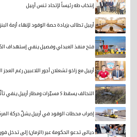
إنتخاب طه رئيساً لإتحاد تنس أربيل
أربيل تطالب بزيادة حصة الوقود لإنهاء أزمة البنز
فتح منفذ العبدلي وفصيل ينفي إستهداف الكو
أربيل مع زاخو تشعلان أجور اللاعبين رغم العجز ا
التحالف يسقط 5 مسيّرات ومطار أربيل ينفي تأثّر الرحلات
إضراب محطات الوقود في أربيل يشلّ حركة المرك
ديالى تدعو الحكومة عبر (الزمان) إلى تدخل فور