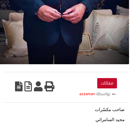
مقالات
بواسطة
azzaman
 مكسّرات
السامرائي