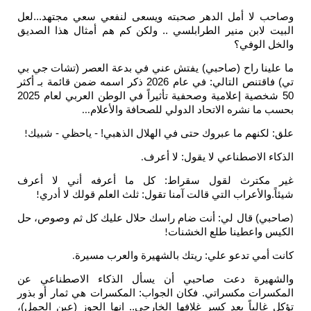
 لا أمل الدهر صحبته ويسعى لنفعي سعي مجتهد...لعل
 لابن منير الطرابلسي .. ولكن كم هم أمثال هذا الصديق
 الوفي؟
ينا راح (صاحبي) يفتش عني في بدعة العصر (تشات جي بي
تي) فاقتنص التالي: في عام 2026 ذكر اسمه ضمن قائمة بـ أكثر
50 شخصية إعلامية وصحفية تأثيراً في الوطن العربي لعام 2025
ما نشره الاتحاد الدولي للصحافة والأعلام
...
لكنهم ما عبروك حتى في الهلال الذهبي! - ياحظي - شبيك
!
ء الاصطناعي لا يقول: لا أعرف
.
مكترث لقول سقراط: كل ما أعرفه أني لا أعرف
.والأعراب التي قالت آمنا تقول: ثلث العلم قولك لا أدري
!
ي) قال لي: أنت ضام راسك حلال عليك كل ثم وصوص، حل
 واعطينا طلع الخشنات
!
أمي تدعو علي: ريتك بالشهيرة والعرب مسيرة
.
هيرة دعت صاحبي أن يسأل الذكاء الاصطناعي عن
رات مكسراتي. فكان الجواب: المكسرات هي ثمار أو بذور
غالباً بعد كسر غلافها الخارجي.. انها الجوز (عين الجمل)،