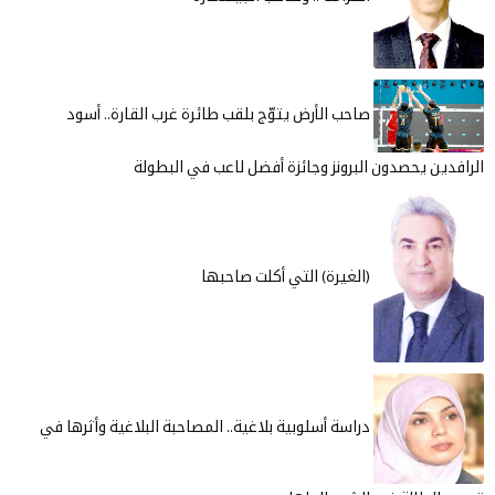
صاحب الأرض يتوّج بلقب طائرة غرب القارة.. أسود
 يحصدون البرونز وجائزة أفضل لاعب في البطولة
(الغيرة) التي أكلت صاحبها
دراسة أسلوبية بلاغية.. المصاحبة البلاغية وأثرها في