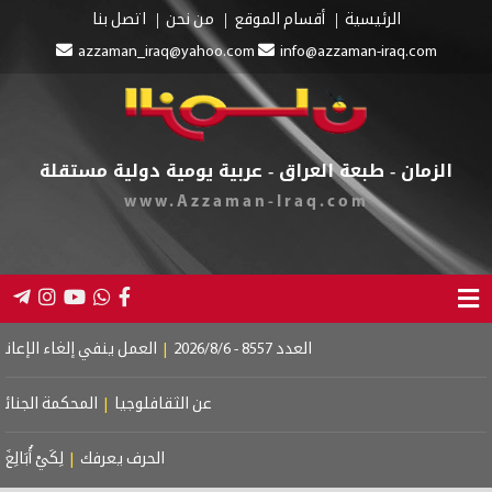
الرئيسية
أقسام الموقع
من نحن
اتصل بنا
azzaman_iraq@yahoo.com
info@azzaman-iraq.co
مان - طبعة العراق - عربية يومية دولية مستقلة
www.Azzaman-Iraq.com
العدد 8557 - 2026/8/6
|
العمل ينفي إلغاء الإعانة عن المستفيدين
عن الثقافلوجيا
|
المحكمة الجنائية الدولية.. إ
الحرف يعرفك
|
لِكَيْ أُبَالِغَ فِي حُبِّكِ
|
لم 