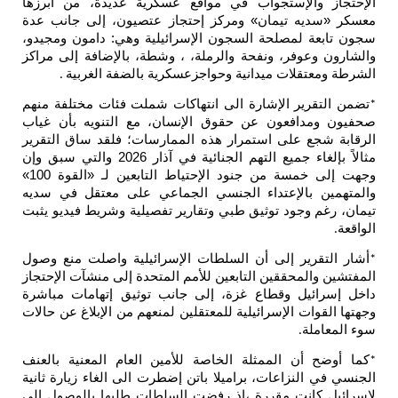
الإحتجاز والإستجواب في مواقع عسكرية عديدة، من أبرزها
معسكر «سديه تيمان» ومركز إحتجاز عتصيون، إلى جانب عدة
سجون تابعة لمصلحة السجون الإسرائيلية وهي: دامون ومجيدو،
والشارون وعوفر، ونفحة والرملة، ، وشطة، بالإضافة إلى مراكز
الشرطة ومعتقلات ميدانية وحواجزعسكرية بالضفة الغربية
.
تضمن التقرير الإشارة الى انتهاكات شملت فئات مختلفة منهم
*
صحفيون ومدافعون عن حقوق الإنسان، مع التنويه بأن غياب
الرقابة شجع على استمرار هذه الممارسات؛ فلقد ساق التقرير
مثالاً بإلغاء جميع التهم الجنائية في آذار 2026 والتي سبق وإن
وجهت إلى خمسة من جنود الإحتياط التابعين لـ «القوة 100»
والمتهمين بالإعتداء الجنسي الجماعي على معتقل في سديه
تيمان، رغم وجود توثيق طبي وتقارير تفصيلية وشريط فيديو يثبت
الواقعة
.
أشار التقرير إلى أن السلطات الإسرائيلية واصلت منع وصول
*
المفتشين والمحققين التابعين للأمم المتحدة إلى منشآت الإحتجاز
داخل إسرائيل وقطاع غزة، إلى جانب توثيق إتهامات مباشرة
وجهتها القوات الإسرائيلية للمعتقلين لمنعهم من الإبلاغ عن حالات
سوء المعاملة
.
كما أوضح أن الممثلة الخاصة للأمين العام المعنية بالعنف
*
الجنسي في النزاعات، براميلا باتن إضطرت الى الغاء زيارة ثانية
لإسرائيل كانت مقررة ،إذ رفضت السلطات طلبها بالوصول إلى