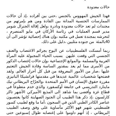
حالات معدودة
فهذا الجيش المهووس بالجنس ،حتى بين أفراده ،إذ أن حالات
الممارسات الجنسية المدانة بين القادة ومن هم بإمرتهم من
مجندات لم تعد حالات معدودة ونادرة ،ولعل إقالة الجنرال شومر
مدير قسم العمليات في رئاسة الأركان في مايو المنصرم ،
لتحرشه بمجندة تعمل في مكتبه ،وإن هناك إحصائية تؤشر الى أن
40بالمئة من جنوده مثليين ،دليل على ذلك
.
ربما أمسكت الفلسطينيات عن البوح بجرائم الاغتصاب والعنف
الجنسي التي وقعت عليهن بسبب الحياء المجبولة عليه المرأة
العربية والمسلمة ،والموانع الإجتماعية ،وإن حالات إغتصاب الذكور
من الأسرى مما لم يعد بمقدور الساسة وقادة الجيش التعتيم
عليها ،صار من الأمور المعروفة من قبل كل أحرار العالم. ولقد
فضتحها شخصيات عالمية عديدها في مقدمتها فرانشيكا البانيزي
مقررة حقوق الإنسان في الأمم المتحدة ،والجرّاح البريطاني نيك
ماينارد التدريسي في جامعة أوكسفورد والذي خدم متطوعاً في
قطاع غزة وأفضى بما شاهد الى المذيع الأميركي الأشهر تاكر
كارلسون ،إذ ذكر هذا الطبيب أن الجنود الصهاينة كانوا يغتصبون
عناصر الكادر الطبي الذين في السجون ،أما ما وقع لطبيب كسور
فلسطيني شهير فهو الأكثر مأساوية على وفق وصف الطبيب
البريطاني ، إذ أنهم داوموا على إغتصابه طوال إسبوعين حتى