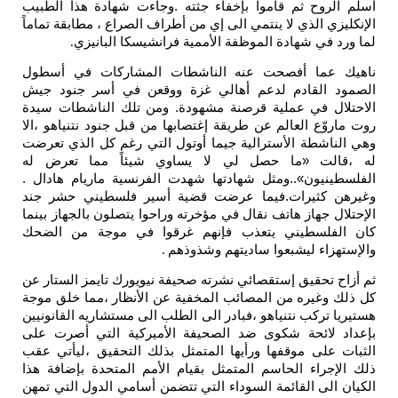
أسلم الروح ثم قاموا بإخفاء جثته .وجاءت شهادة هذا الطبيب
الإنكليزي الذي لا ينتمي الى إي من أطراف الصراع ، مطابقة تماماً
لما ورد في شهادة الموظفة الأممية فرانشيسكا البانيزي
.
ناهيك عما أفصحت عنه الناشطات المشاركات في أسطول
الصمود القادم لدعم أهالي غزة ووقعن في أسر جنود جيش
الاحتلال في عملية قرصنة مشهودة. ومن تلك الناشطات سيدة
روت ماروّع العالم عن طريقة إغتصابها من قبل جنود نتنياهو ،الا
وهي الناشطة الأسترالية جيما أوتول التي رغم كل الذي تعرضت
له ،قالت «ما حصل لي لا يساوي شيئاً مما تعرض له
الفلسطينيون»..ومثل شهادتها شهدت الفرنسية ماريام هادال .
وغيرهن كثيرات.فيما عرضت قضية أسير فلسطيني حشر جند
الإحتلال جهاز هاتف نقال في مؤخرته وراحوا يتصلون بالجهاز بينما
كان الفلسطيني يتعذب فإنهم غرقوا في موجة من الضحك
والإستهزاء ليشبعوا ساديتهم وشذوذهم
.
ثم أزاح تحقيق إستقصائي نشرته صحيفة نيويورك تايمز الستار عن
كل ذلك وغيره من المصائب المخفية عن الأنظار ،مما خلق موجة
هستيريا تركب نتنياهو ،فبادر الى الطلب الى مستشاريه القانونيين
بإعداد لائحة شكوى ضد الصحيفة الأميركية التي أصرت على
الثبات على موقفها ورأيها المتمثل بذلك التحقيق ،ليأتي عقب
ذلك الإجراء الحاسم المتمثل بقيام الأمم المتحدة بإضافة هذا
الكيان الى القائمة السوداء التي تتضمن أسامي الدول التي تمهن