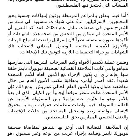
المنشآت التي يُحتجز فيها الفلسطينيون
.
أما فيما يتعلق بالمزاعم المرتبطة بوقوع إنتهاكات جنسية بحق
*
المحتجزين الإسرائيليين بناءً على شهادات منسوبة الى ستة من
المُفرج عنهم في صفقات تبادل عام 2025، فقد أكد التقرير أن
الأمم المتحدة لم تتمكن من التحقق من صحة هذه الشهادات أو
تأكيدها بصورة مستقلة، نظراً لأن إسرائيل رفضت السماح للهيئات
والأجهزة الأممية المختصة بالوصول الميداني لأصحاب تلك
الشهادات ،وإجراء التحقيقات اللازمة لتوثيق تلك الإدعاءات
.
وضمن عملية تكميم الأفواه وكتم الصرخات الشريفة التي يمارسها
نتنياهو والتي كانت الملاحقة القضائية لصحيفة نيويورك تايمز حلقة
منها ،فإنه رأى أن يكون الإجراء مع الأمين العام للأمم المتحدة
شديداً ،فقد أصدر أوامره بمعاقبة مكتب الأمين العام من خلال
مقاطعته طوال ولاية الأمين العام الحالي غوتريش . ومع ذلك فإن
الأمم المتحدة ظلت تنتظر موقفاً إيجابياً من الكيان الذي لم يعبأ
بالأمر ،وهو ما عبّرت عنه براميلا باتن المسؤولة الأممية عن
القائمة السوداء. فيما واصلت منظمات حقوقية ،ومعنية بحقوق
الإنسان مواصلة رصد وتسجيل المستجد من حالات الإغتصاب
والعنف الجنسي الممارس بحق الفلسطينيين
.
إن الملاحقة القضائية التي أوعز بها نتنياهو لمقاضاة صحيفة
نيويورك تايمز..وقيامه بإجراء غريب من نوعه وغير مسبوق ،هو