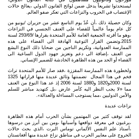
ليستحدثوا تشريعاً يدخل ضمن لوائح القانون الدولي ،يعالج حالات
الإغتصاب في الحروب والنزاعات التي تعكر صفو العالم
.
وكان حصيلة ذلك ،أن عُدّ يوم التاسع عشر من حزيران /يونيو من
كل عام يوماً عالمياً للقضاء على العنف الجنسي في النزاعات
،وهو ما أقرته الجمعية العامة للأمم المتحدة بقرارها /293/69 لسنة
2015.وتضمن القرار التوعية الهادفة الى القضاء على هذه
الممارسة العدوانية، وتكريم الناجين من ضحايا ذلك النوع البشع
من العنف ،إضافة الى دعم وتعزيز جهود الدول الساعية الى
القضاء أو الحد من هذه الظاهرة الخادشة للضمير الإنساني
.
ولخطورة هذه الممارسة المقززة ،فقد صار للأمم المتحدة تراث
فخم في هذا المجال تضمنتها وثائق عديدة منها قراراتها 1325
لسنة 2000و1820 و1880 لسنة 2006 إذ عد هذا النوع من العنف
مما «لا يجب النظر اليه كأمر عارض ،بل كتهديد مباشر للسلم
والأمن الدوليين ،مما يستوجب المساءلة والعدالة
».
نزاعات عديدة
لقد توقف كثير من المهتمين بشأن الحرب أمام هذه الظاهرة
،يرغبون في معرفة دوافعها وأسبابها ،ومن بين أبرز من درسوها
،أستاذ علم النفس الألماني توماس البرت ،الذي بحث حالات
الخروج على معايير الحرب في مناطق نزاع عديدة منها أفغانستان