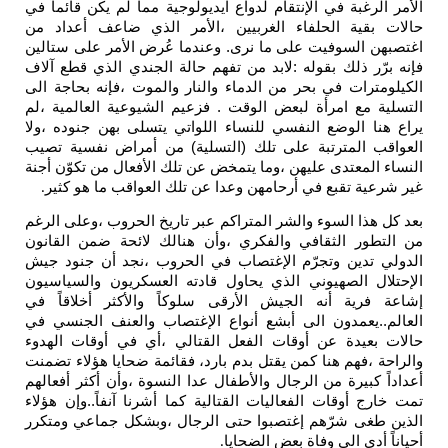
الأمر الرغبة في الإنتقام لدواع آيديولوجية مما لم يكن قائماً في
حالات بقية الحلفاء الغربيين ،الأمر الذي ضاعف أعداد من
اغتصبهن السوفيت على ما نرى. وعندما عُرض الأمر على ستالين
فإنه برّر ذلك بقوله :لابد من تفهم حالة الجندي الذي قطع آلاف
الكيلومترات في بحر من الدماء والنار والموت ،فإنه بحاجة الى
التسلية مع امرأة لبعض الوقت . فزعيم الشيوعية العالمية ،لم
يراع هنا الوضع النفسي للنساء اللواتي يتسلى بهن جنوده ،ولا
العواقب المترتبة على تلك (التسلية) من أمراض نفسية تصيب
النساء المعتدى عليهن ،وما يتمخض عن تلك الأفعال من تكوّن أجنة
غير شرعية تقبع في أرحامهن وعدا عن تلك العواقب ما هو كثير
.
بعد كل هذا السوء والشر المتراكم عبر تاريخ الحروب ،وعلى الرغم
من التطور الثقافي والفكري ،وأن هنالك لائحة ضمن القانون
الدولي تدين وتجرّم الإغتصاب في الحروب ،نجد أن جنود جيش
الإحتلال الصهيوني الذي يحاول قادته العسكريون والسياسيون
إشاعة فرية أنه الجيش الأرقى سلوكاً والأكثر أخلاقاً في
العالم..يعمدون الى أبشع أنواع الإغتصاب والعنف الجنسي في
حالات بعيدة عن أوقات الفعل القتالي ،أي في أوقات الهدوء
والراحة ،فهم هنا كمن يقتل بدم بارد، فقائمة ضحايا هؤلاء تضمنت
أعداداً كبيرة من الرجال والأطفال عدا النسوة ،وأن أكثر أفعالهم
تمت خارج أوقات الفعاليات القتالية كما أشرنا آنفاً..وإن هؤلاء
الذين طغى شرّهم إغتصبوا حتى الرجال ،وبشكل جماعي ومتكرر
أحياناً أدى الى وفاة بعض الضحايا
.