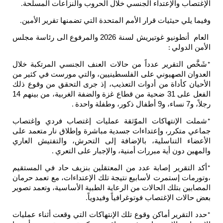
الإغتصاب والإعتداء الجنسي خلال الحروب والنزاعات المسلحة
.
وفيما يلي حيثيات قرار الأمم المتحدة التي تضمنها تقرير الأمين
.
العام أنطونيو غوتيريش لسنة 2026 والمرفوع الى رئاسة مجلس
الأمن الدولي
:
شَخَّص التقرير عدداً من حالات العنف الجنسي المرتكبة خلال
*
العدوان الصهيوني على الفلسطينيين، والتي مورست في كثير من
الأحيان كأداة من أدوات التعذيب، إذ جرى التحقق من وقوع ذلك
الفعل على 31 ضحية من قطاع غزة والضفة الغربية، من بينهم 14
رجلاً، و7 نساء، و9 أطفال ذكور، وطفلة واحدة
.
شملت الإنتهاكات الموّثقة عمليات إغتصاب فردي وإغتصاب
*
جماعي متكرر، وإعتداءات جسدية مباشرة وإطلاق نار متعمد على
الأعضاء التناسلية، بالإضافة إلى التحرش، والتفتيش العاري
والمهين دون أية مبررات أمنية، والإجبار على التعري
.
أكد التقرير إصابة عدد من المعتقلين بنزيف حاد في المستقيم
*
،وتورمات إستمرت لأسابيع نتيجة تلك الإعتداءات، مع تعمد حرمان
المصابين بتلك الحالات من الرعاية الطبية الأساسية، وتعمد تصوير
بعض حالات الإغتصاب فوتوغرافياً وفيدوياً
.
حدد التقرير أماكن وقوع تلك الإنتهاكات التي وقعت أثناء عمليات
*