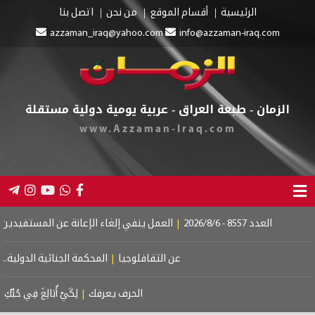
الرئيسية
أقسام الموقع
من نحن
اتصل بنا
azzaman_iraq@yahoo.com
info@azzaman-iraq.com
الزمان - طبعة العراق - عربية يومية دولية مستقلة
www.Azzaman-Iraq.com
عدد 8557 - 2026/8/6
|
العمل ينفي إلغاء الإعانة عن المستفيدين
|
إطلاق رو
عن الثقافلوجيا
|
المحكمة الجنائية الدولية.. إستقل
الحرف يعرفك
|
لِكَيْ أُبَالِغَ فِي حُبِّكِ
|
لم أك