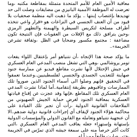
معاقبة الأمين العام للأمم المتحدة متمثلة بمقاطعة مكتبه ،وما
تعرضت له الموظفة الأممية البانيزي من مضايقات وصلت الى حد
تهديدها بإغتصاب إبنتها .. يؤكد ما ذهبت اليه منظمة صحفيات بلا
قيود من أن العنف الجنسي في النزاعات هو «قرار واعي تتخذه
أطراف مسلحة لتكريس السيطرة والهيمنة والتطهير الرمزي
،وحين يترافق ذلك مع الإفلات من العقوبات فإن النتيجة تكون
مضاعفة : مجتمع مكسور وضحايا في الظل ،وثقافة تشرعن
الجريمة
»..
ما يؤكد صحة هذا الإتجاه ،أن نتنياهو أمر بإعتقال اللواء يفعات
تومر يروشالمي ،وهي التي تشغل منصب المدعي العام العسكري
في جيش الإحتلال لأنها نشرت مقاطع فيديو عن ممارسة جنود
صهاينة للتعذيب الجسدي والجنسي لفلسطينيين..وعندما تعمقوا
في التحقيق فإنهم وصلوا الى أسماء الجنود الذين صوروا تلك
الممارسات وعاقبوهم بطريقة إنتقامية..أما لماذا نشرت المدعي
العام العسكري تلك المقاطع ،فإنها وقد عجزت عن إقناع قيادتها
العسكرية بمعاقبة الجنود لغرض حماية الجيش الصهيوني من
الملاحقات القانونية الدولية ،رأت أن تجبر تلك القيادة على
محاكمة هؤلاء الجنود لإيقاف أي إجراءات قانونية دولية ضدهم..الا
أن عنجهية نتنياهو وتعامله مع القانون الدولي والمؤسسات الدولية
بإستهانة وإستهزاء جعله يعاقب المدعي العام العسكري ،التي
كانت أكثر حرصاً منه على سمعة جيشه الذي تمرّس في الجريمة
،حتى صارت طابعاً مميزاً له
.