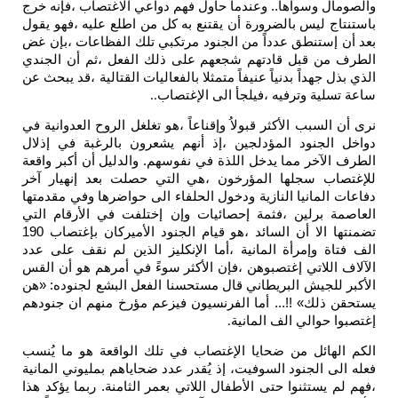
والصومال وسواها.. وعندما حاول فهم دواعي الاغتصاب ،فإنه خرج
باستنتاج ليس بالضرورة أن يقتنع به كل من اطلع عليه ،فهو يقول
بعد أن إستنطق عدداً من الجنود مرتكبي تلك الفظاعات ،بإن غض
الطرف من قبل قادتهم شجعهم على ذلك الفعل ،ثم أن الجندي
الذي بذل جهداً بدنياً عنيفاً متمثلا بالفعاليات القتالية ،قد يبحث عن
ساعة تسلية وترفيه ،فيلجأ الى الإغتصاب
..
نرى أن السبب الأكثر قبولاُ وإقناعاً ،هو تغلغل الروح العدوانية في
دواخل الجنود المؤدلجين ،إذ أنهم يشعرون بالرغبة في إذلال
الطرف الآخر مما يدخل اللذة في نفوسهم. والدليل أن أكبر واقعة
للإغتصاب سجلها المؤرخون ،هي التي حصلت بعد إنهيار آخر
دفاعات المانيا النازية ودخول الحلفاء الى حواضرها وفي مقدمتها
العاصمة برلين ،فثمة إحصائيات وإن إختلفت في الأرقام التي
تضمنتها الا أن السائد ،هو قيام الجنود الأميركان بإغتصاب 190
الف فتاة وإمرأة المانية ،أما الإنكليز الذين لم نقف على عدد
الآلاف اللاتي إغتصبوهن ،فإن الأكثر سوءً في أمرهم هو أن القس
الأكبر للجيش البريطاني قال مستحسنا الفعل البشع لجنوده: «هن
يستحقن ذلك» !!... أما الفرنسيون فيزعم مؤرخ منهم ان جنودهم
إغتصبوا حوالي الف المانية
.
الكم الهائل من ضحايا الإغتصاب في تلك الواقعة هو ما يُنسب
فعله الى الجنود السوفيت، إذ يُقدر عدد ضحاياهم بمليوني المانية
،فهم لم يستثنوا حتى الأطفال اللاتي بعمر الثامنة. ربما يؤكد هذا