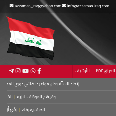
azzaman_iraq@yahoo.com
info@azzaman-iraq.com
عراق PDF
الأرشيف
إتحاد السلّة يعلن مواعيد نهائي دوري المحترفين
|
العراق يحرز 3 أوسمة ملوّنة في
وفيهم الموظف النزيه
|
الكرسي والجنس.
الحرف يعرفك
|
لِكَيْ أُبَالِغَ فِي حُبِّ