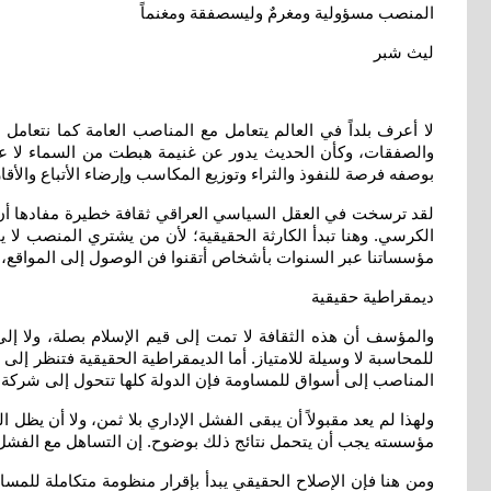
المنصب مسؤولية ومغرمٌ وليسصفقة ومغنماً
ليث شبر
لا أعرف بلداً في العالم يتعامل مع المناصب العامة كما نتعامل
والصفقات، وكأن الحديث يدور عن غنيمة هبطت من السماء لا عن م
بوصفه فرصة للنفوذ والثراء وتوزيع المكاسب وإرضاء الأتباع والأق
لقد ترسخت في العقل السياسي العراقي ثقافة خطيرة مفادها أن 
الكرسي. وهنا تبدأ الكارثة الحقيقية؛ لأن من يشتري المنصب لا ي
مؤسساتنا عبر السنوات بأشخاص أتقنوا فن الوصول إلى المواقع، ل
ديمقراطية حقيقية
والمؤسف أن هذه الثقافة لا تمت إلى قيم الإسلام بصلة، ولا إلى م
للمحاسبة لا وسيلة للامتياز. أما الديمقراطية الحقيقية فتنظر 
المناصب إلى أسواق للمساومة فإن الدولة كلها تتحول إلى شركة 
ولهذا لم يعد مقبولاً أن يبقى الفشل الإداري بلا ثمن، ولا أن يظ
مؤسسته يجب أن يتحمل نتائج ذلك بوضوح. إن التساهل مع الفشل الإ
ومن هنا فإن الإصلاح الحقيقي يبدأ بإقرار منظومة متكاملة للمساء