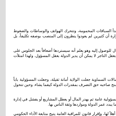
ى تبدأ السباقات المحمومة، وتتحرك الهواتف والوساطات والضغوط
ة أن كثيرين لم يعودوا ينظرون إلى المنصب بوصفه تكليفاً، بل
للوصول إليه وهو يعلم أنه سيستردها أضعافاً بعد الجلوس على
قل التاجر لا يمكن أن يدير الدولة بعقل المسؤول. ولهذا امتلأت
لات السماوية جعلت الولاية أمانة ثقيلة، وجعلت المسؤولية باباً
يمنح صاحبه حق التصرف بمقدرات الدولة كيفما يشاء. وحين تتحول
مسؤولية عامة ثم يهدر المال أو يعطل المشاريع أو يفشل في إدارة
بدد عمر الدولة ومواردها وثقة الناس بها
.
لها، وإقرار قانون للمراقبة العامة يتيح متابعة الأداء الحكومي