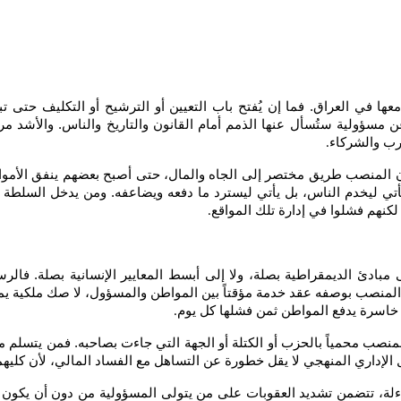
 معها في العراق. فما إن يُفتح باب التعيين أو الترشيح أو التكليف حت
سؤولية ستُسأل عنها الذمم أمام القانون والتاريخ والناس. والأشد مرار
ارب والشركاء
.
المنصب طريق مختصر إلى الجاه والمال، حتى أصبح بعضهم ينفق الأموال 
أتي ليخدم الناس، بل يأتي ليسترد ما دفعه ويضاعفه. ومن يدخل السلطة بع
كنهم فشلوا في إدارة تلك المواقع
.
بادئ الديمقراطية بصلة، ولا إلى أبسط المعايير الإنسانية بصلة. فالرسا
إلى المنصب بوصفه عقد خدمة مؤقتاً بين المواطن والمسؤول، لا صك ملكية 
خاسرة يدفع المواطن ثمن فشلها كل يوم
.
ل المنصب محمياً بالحزب أو الكتلة أو الجهة التي جاءت بصاحبه. فمن يتسلم 
داري المنهجي لا يقل خطورة عن التساهل مع الفساد المالي، لأن كليهما ي
لة، تتضمن تشديد العقوبات على من يتولى المسؤولية من دون أن يكون أهلاً 