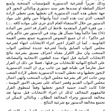
زيزاً للشرعية الدستورية للمؤسسات المنتخبة ولمنع
لسلطة او تمديدها بغير سند دستوري وبالتالي لايجوز لاي
ي هذه المدد الدستورية لان تخطيها يعني تخطي لارادة
ذي ثبت هذه المدد ابتداً وانتهاءاً حين وافق على مواد
من خلال الاستفتاء العام الذي جرى على مواده كافه .....)
ة القرار المتقدمة نلاحظ ان القرار قد اعتبر نص المادة
نصاً حاكماً وهنا نتسأل هل يوجد في الدستور نص حاكم واخر
م؟ ، اذ ان جميع النصوص الدستورية تتمتع بنفس القيمة
ة ، كما ان القرار اعتبر اجراء الانتخابات انتهاء لشرعية
نواب السابق وابتداً لشرعية جديدة لمجلس النواب
 وان مثل الاقرار معناه اعتراف مسبق بشرعية نتائج
ات النيابية قبل انتهاء مدة الطعون الانتخابية والمصادقه
ائج النهائية للانتخابات من قبلها ، فضلا عن ذلك ان القرار
رضاً في طياته فهو من جانب يرى ان المدد الدستورية
تخطيها وعد تخطي المددة الدستورية تخطي لارادة الشعب
ب اخر اقر بشرعية مجلس النواب المنتخب وانهى اعمال
نواب القديم وقصر اعماله على تصريف الامور اليومية ،
نت المدد حتمية لايجوز تخطيها وفقاً لمنطوق القرار
م المخالف لذلك ان اجراء الانتخابات قبل مدتها تعد
للدستور وجزاء المخالفة البطلان ، وبالتالي لايمكن ان
الفة الدستور مع شرعية النتائج .
تيجة المستفادة من قراءة نص القرار هي الاعتراف