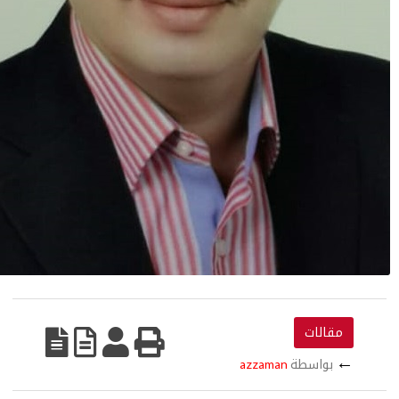
الات
بواسطة
azzaman