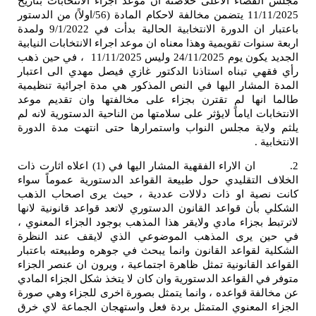
قضاء الاعلى خلاصته ان موعد اجراء الانتخابات بتاريخ
11/11/2025 يتضمن مخالفة لاحكام المادة (56/اولاً) من الدستور
باعتبار ان الدورة الانتخابية الحالية بدأت في 9/1/2022 ولمدة
وات تقويمية وهذا معناه ان موعد اجراء الانتخابات النيابية
الجديد يكون يوم 24/11/2025 وليس 11/11/2025 ، في حين ذهب
ي تبناه استاذنا الدكتور غازي فيصل مهدي الى اعتبار
لمشار اليها في النص المذكور هي مدة اجرائية تنظيمية
نها لم تقترن بجزاء على مخالفتها وان تقديم موعد
ات اياماً لايؤثر على سلامتها من الناحية الدستورية لانه لم
اية مجلس النواب واستمرارها حتى انتهت مدة الدورة
 .
2. ان الاراء الفقهية المشار اليها في (1) اعلاه اثارت ذات
التقليدي حول طبيعة القواعد الدستورية عموماً سواء
ية او ذات دلالات عددية ، حيث يرى اصحاب الذهب
أن قواعد القانون الدستوري لاتعد قواعد قانونية لانها
بجزاء مادي ولايقر هذا المذهب بوجود الجزاء المعنوي ،
 يرى المذهب الموضوعي الذي لايقف عند النظرة
 لقواعد القانون وانما يبحث في جوهره وطبيعته باعتبار
القانونية تمثل ظاهرة اجتماعية ، ويرون ان عنصر الجزاء
 القواعد الدستورية وان كان لا يتخذ شكل الجزاء المادي
فة قواعده ، وانما يتمثل بصورة اخرى للجزاء وهي صورة
المعنوي المتمثل بردة فعل واستهجان الجماعة لاي خرق