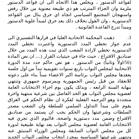
الدستور ، ويخلص هذا الاتجاه الى ان قواعد الدستور
ان الجزاء المترتب هو ذي طبيعة معنوية من خلال رفض
ن المجتمع السياسي اتجاه اي خرق ينال من القواعد
ة ، وان القول بخلاف ذلك يعد خرق لمبدأ علوية الدستور
ج القاعدة القانونية .
ت المحكمة الاتحادية العليا في قرارها التفسيري الى
از تخطي المدد الدستورية واعتبرت تخطي المدد
ية تخطي لارادة الشعب الذي ثبت هذه المدد من خلال
لاقتراع ، حيث جاء في حيثيات القرار (.... ان نص المادة
ولاً وثانياً) من الدستور ، هو نص حاكم حدد مدة الدورة
ية لمجلس النواب باربع سنوات تقويمية تبدأ من اول جلسة
مجلس النواب برئاسة اكبر الاعضاء سناً بناء على دعوته
د من قبل رئيس الجمهورية وبمرسوم جمهوري وتنتهي
لسنة الرابعه ، وبذلك يكون يوم اجراء الانتخابات العامة
مجلس النواب هو الحد الفاصل بين شرعية منتهية واخرة
وهو الترجمه الفعلية لفكرة ان نظام الحكم في العراق
ى مبدأ التداول السلمي للسلطة وان الشعب مصدر
ت وشرعيتها وان الحكم يجب ان يستمد من صناديق
ع وضمن مدد دستورية واضحة، فاليوم الذي تجري فيه
ات العامة لعضوية مجلس النواب يعد نهاية طبيعية لدورة
جلس النواب السابقة ومجلس الوزراء المنبثق عنه
شرعيتها السياسية بمجرد انتخاب مجلس النواب الجديد