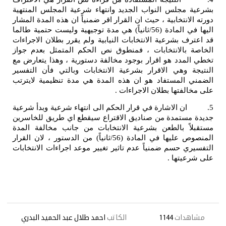
مجلس النواب الجديد وانتهاء شرعية المجلس المنتهية
انتخابية ، حيث ان القرار اقر ضمنياً ان هذه المدة المشار
اليها في المادة (56/ثانياً) هي مدة توجيهية وليست حتمية طالما
 بشرعية الانتخابات النيابية ولم يقرر بطلان الاجراءات
بالانتخابات ، فمنطوق نص الحكم المتمثل بعدم جواز
مدد هو اقرار بوجود مخالفة دستورية ، وهذا يتعارض مع
 وهي الاقرار بشرعية الانتخابات وبالتي فأن التفسير
المستفاد هو ان هذه المدة هي مدة تنظيمية لايترتب
فتها بطلان الاجراءات .
الاشارة في قرار الحكم الى انتهاء شرعية وبدأ شرعية
ستمدة من صناديق الاقتراع سيقطع اي طريق للخاسرين
ً بالطعن بشرعية الانتخابات من جانب مخالفة المدة
المنصوص عليها في المادة (56/ثانياً) من الدستور ، لان القرار
 حسم ضمنياً عدم تاثير تغيير موعد اجراءات الانتخابات
يتها .
دات
1144
الكاتب
احمد طلال عبد الحميد البدري