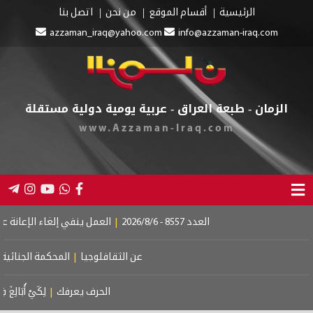
الرئيسية
أقسام الموقع
من نحن
اتصل بنا
azzaman_iraq@yahoo.com
info@azzaman-iraq
ن - طبعة العراق - عربية يومية دولية مستقلة
www.Azzaman-Iraq.com
العدد 8557 - 2026/8/6
|
العمل ينفي إلغاء الإعانة عن المستفيدين
|
إطل
عن الثقافلوجيا
|
المحكمة الجنائية الدولية.. إستقلا
الحرف يعرفك
|
لِكَيْ أُبَالِغَ فِي حُبِّكِ
|
لم أكن 