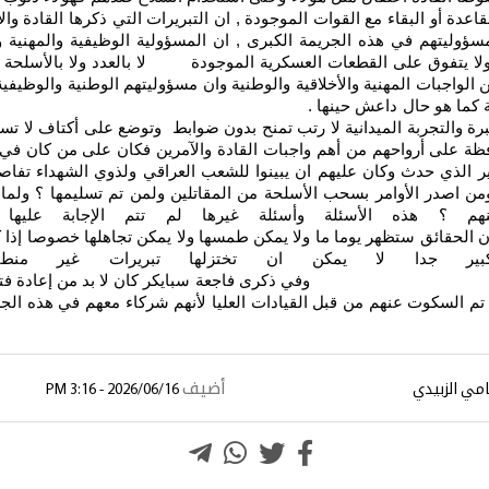
قاعدة أو البقاء مع القوات الموجودة , ان التبريرات التي ذكرها القادة و
سؤوليتهم في هذه الجريمة الكبرى , ان المسؤولية الوظيفية والمهنية 
 ولا يتفوق على القطعات العسكرية الموجودة لا بالعدد ولا بالأسلحة و
ن الواجبات المهنية والأخلاقية والوطنية وان مسؤوليتهم الوطنية والوظي
سليح الجيد والمهارات العسكرية كما 
ة والتجربة الميدانية لا رتب تمنح بدون ضوابط وتوضع على أكتاف لا تس
حافظة على أرواحهم من أهم واجبات القادة والآمرين فكان على من كان في
بير الذي حدث وكان عليهم ان يبينوا للشعب العراقي ولذوي الشهداء تفاص
ومن اصدر الأوامر بسحب الأسلحة من المقاتلين ولمن تم تسليمها ؟ ولماذا
اكنهم ؟ هذه الأسئلة وأسئلة غيرها لم تتم الإجابة علي
ولا يمكن تجاهلها خصوصا إذا كانت تتعلق بأرواح ش
لكبير جدا لا يمكن ان تختزلها تبريرات غير منط
 من إعادة فتح ملف الجريمة للوقوف على
تم السكوت عنهم من قبل القيادات العليا لأنهم شركاء معهم في هذه الجريم
أضيف
مي الزبيدي
2026/06/16 - 3:16 PM