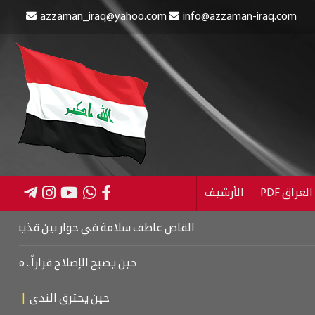
azzaman_iraq@yahoo.com
info@azzaman-iraq.com
عراق PDF
الأرشيف
القاص عاطف سلامة في حوار بين قذيفتين
|
كتاب ا
حين يصبح الإصلاح قراراً.. من كربلاء 
حين يحترق الندى
|
تشييع م