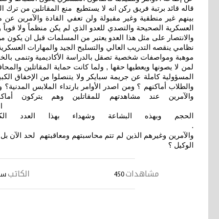
قاله قائد برتبة فريق ركن انه لا يستطيع منع المقاتلين من ترك ال
بينهم غير منطقية وغير مقبولة ولن تعفي القادة والآمرين عن م
العسكرية الصحيحة والتصدي للعدو الذي لم يكن منظماً ولا قوياً
والانتصار على مثل هذا العدو يعتبر من المسلمات قبل ان يكون م
نظامي ينقصه التدريب العالي والت
موهبة ومواصفات شخصية تصقل بالدراسة الأكاديمية وتنمى بالخبر
لمن لا يصونها ويعطيها حقها , ولما كانت حماية المقاتلين والم
المسؤولية كاملة عن جريمة سبايكر ولا يتنصلوا من الإخفاق الك
والطلاب أماكنهم ؟ ومن اصدر الأوامر بارتداء الملابس المدنية؟ 
والآمرين عند مشاهدتهم للمقاتلين وهم يتركون أم
ان الحقائق ستظهر يوما ما ولا يمكن طمسها 
الحجم وبهذه البشاعة وشهداء بهذا العدد ا
. وفي ذكرى فاجعة سبايكر كان لا بد
والآمرين وغيرهم الذين لم تتم محاسبتهم ومعاقبتهم لحد الآن بل 
الوكيل ؟
مشاهدات
الكاتب
450
سا