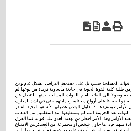
قواتنا المسلحة حسب بل على مجتمعنا العراقي بشكل عام ومن
من طلبة كلية القوة الجوية في حادثة مأساوية فريدة من نوعها لم
ادة وصولا الى القائد العام للقوات المسلحة حينها التنصل عن
صبه هو الحفاظ على أرواح مقاتليه وحمايتهم حتى في اشد المعارك
امره وتنفيذها إذا حاول البعض عصيانها لأنه هو الوحيد القادر
واب بعد الجريمة إنهم لم يستطيعوا منع المقاتلين من الذهاب
ذ الأوامر وهذا الأمر اخطر من تهديد العدو على قواتنا فما الفرق
ادة منهم فإذا ما حاول شخص أو مجموعة من العسكريين الامتناع
 الجيش (وذنوب الجيش أخوف عليه من عدوه) فأي تبرير هذا الذي