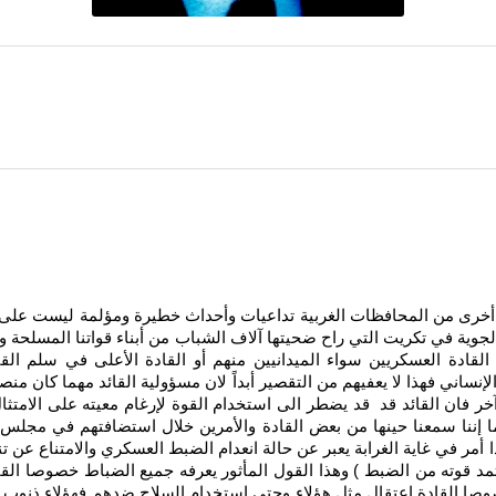
رى من المحافظات الغربية تداعيات وأحداث خطيرة ومؤلمة ليست على 
جوية في تكريت التي راح ضحيتها آلاف الشباب من أبناء قواتنا المسلحة و
لقادة العسكريين سواء الميدانيين منهم أو القادة الأعلى في سلم القي
نساني فهذا لا يعفيهم من التقصير أبداً لان مسؤولية القائد مهما كان من
ن القائد قد قد يضطر الى استخدام القوة لإرغام معيته على الامتثال لأو
ننا سمعنا حينها من بعض القادة والأمرين خلال استضافتهم في مجلس الن
ر في غاية الغرابة يعبر عن حالة انعدام الضبط العسكري والامتناع عن تنفي
د قوته من الضبط ) وهذا القول المأثور يعرفه جميع الضباط خصوصا الق
وصا القادة اعتقال مثل هؤلاء وحتى استخدام السلاح ضدهم فهؤلاء ذنوب