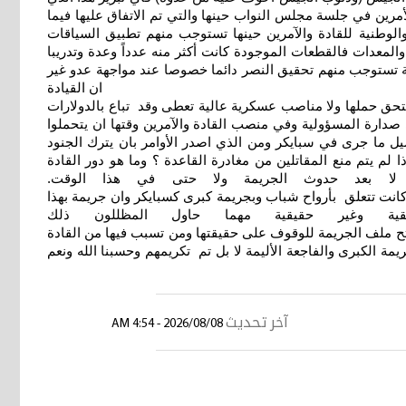
الأمرين في جلسة مجلس النواب حينها والتي تم الاتفاق عليها فيما
والوطنية للقادة والآمرين حينها تستوجب منهم تطبيق السياقات
المعدات فالقطعات الموجودة كانت أكثر منه عدداً وعدة وتدريبا
فية تستوجب منهم تحقيق النصر دائما خصوصا عند مواجهة عدو غير
هو حال داعش حينها . ان القيادة
تحق حملها ولا مناصب عسكرية عالية تعطى وقد تباع بالدولارات
 صدارة المسؤولية وفي منصب القادة والآمرين وقتها ان يتحملوا
يل ما جرى في سبايكر ومن الذي اصدر الأوامر بان يترك الجنود
 لم يتم منع المقاتلين من مغادرة القاعدة ؟ وما هو دور القادة
ها لا بعد حدوث الجريمة ولا حتى في هذا الوقت.
باب وبجريمة كبرى كسبايكر وان جريمة بهذا
قية وغير حقيقية مهما حاول المظللون ذلك
 حقيقتها ومن تسبب فيها من القادة
ة الكبرى والفاجعة الأليمة لا بل تم تكريمهم وحسبنا الله ونعم
آخر تحديث
2026/08/08 - 4:54 AM