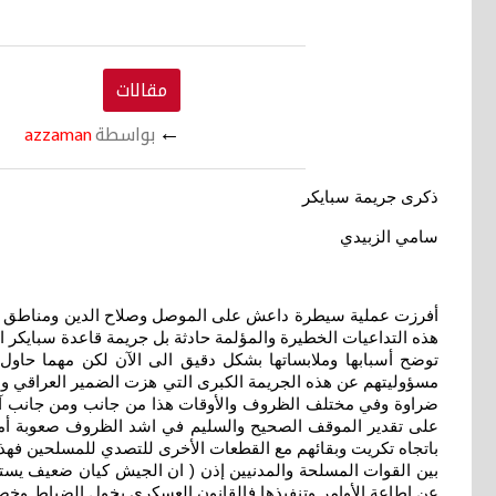
مقالات
←
بواسطة
azzaman
ذكرى جريمة سبايكر
سامي الزبيدي
أفرزت عملية سيطرة داعش على الموصل وصلاح الدين ومناطق أخ
هذه التداعيات الخطيرة والمؤلمة حادثة بل جريمة قاعدة سبايكر ال
توضح أسبابها وملابساتها بشكل دقيق الى الآن لكن مهما حاول ا
مسؤوليتهم عن هذه الجريمة الكبرى التي هزت الضمير العراقي والإ
ضراوة وفي مختلف الظروف والأوقات هذا من جانب ومن جانب آخر فا
على تقدير الموقف الصحيح والسليم في اشد الظروف صعوبة أما إ
باتجاه تكريت وبقائهم مع القطعات الأخرى للتصدي للمسلحين فهذا أم
بين القوات المسلحة والمدنيين إذن ( ان الجيش كيان ضعيف يستم
عن إطاعة الأوامر وتنفيذها فالقانون العسكري يخول الضباط وخص