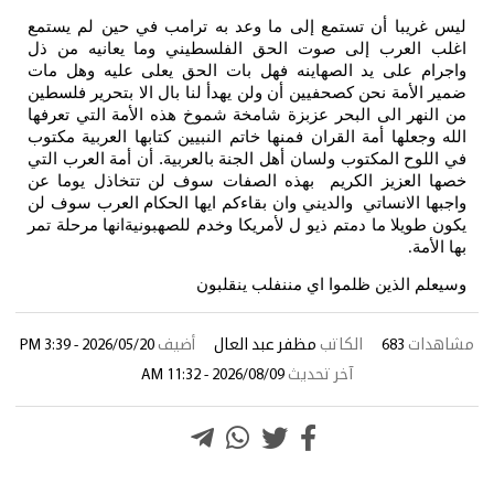
ن تستمع إلى ما وعد به ترامب في حين لم يستمع
 إلى صوت الحق الفلسطيني وما يعانيه من ذل
يد الصهاينه فهل بات الحق يعلى عليه وهل مات
حن كصحفيين أن ولن يهدأ لنا بال الا بتحرير فلسطين
 البحر عزبزة شامخة شموخ هذه الأمة التي تعرفها
مة القران فمنها خاتم النبيين كتابها العربية مكتوب
كتوب ولسان أهل الجنة بالعربية. أن أمة العرب التي
 الكريم بهذه الصفات سوف لن تتخاذل يوما عن
اتي والديني وان بقاءكم ايها الحكام العرب سوف لن
 دمتم ذيو ل لأمريكا وخدم للصهبونيةانها مرحلة تمر
 ظلموا اي مننفلب ينقلبون
الكاتب
مظفر عبد العال
أضيف
2026/05/20 - 3:39 PM
آخر تحديث
2026/08/09 - 11:32 AM