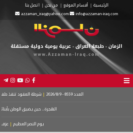
يسية
أقسام الموقع
من نحن
اتصل بنا
azzaman_iraq@yahoo.com
info@azzaman-
طبعة العراق - عربية يومية دولية مستقلة
www.Azzaman-Iraq.com
العدد 8559 - 2026/8/9
|
شرطة العقود تنقذ طفلين من الغرق بالموصل
|
خ
الهجرة... حين يضيق الوطن بأبنائه
|
دبلوماسية الاربعين
يوم النصر العظيم
|
عزف على وتر الخسارات
|
حي