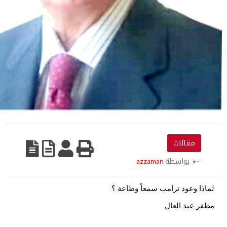
طة
azzaman
رامب سمعاً وطاعة ؟
ال