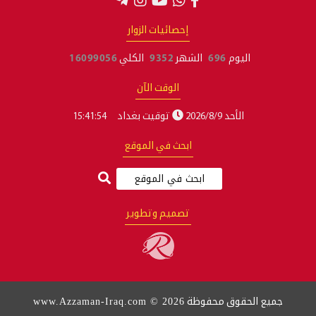
إحصائيات الزوار
يوم
696
الشهر
9352
الكلي
16099056
الوقت الآن
لأحد 2026/8/9
توقيت بغداد
15:41:55
ابحث في الموقع
تصميم وتطوير
www.Azzaman-Iraq.com © 2026
قوق محفوظة