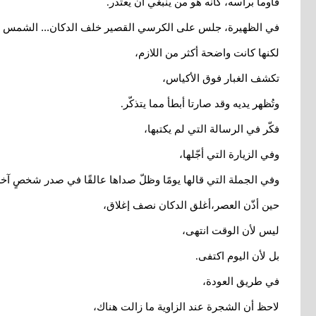
فأومأ برأسه، كأنه هو من ينبغي أن يعتذر
.
في الظهيرة، جلس على الكرسي القصير خلف الدكان... الشمس لم
لكنها كانت واضحة أكثر من اللازم،
تكشف الغبار فوق الأكياس،
وتُظهر يديه وقد صارتا أبطأ مما يتذكّر
.
فكّر في الرسالة التي لم يكتبها،
وفي الزيارة التي أجّلها،
وفي الجملة التي قالها يومًا وظلّ صداها عالقًا في صدر شخصٍ آخ
حين أذّن العصر،أغلق الدكان نصف إغلاق،
ليس لأن الوقت انتهى،
بل لأن اليوم اكتفى
.
في طريق العودة،
لاحظ أن الشجرة عند الزاوية ما زالت هناك،