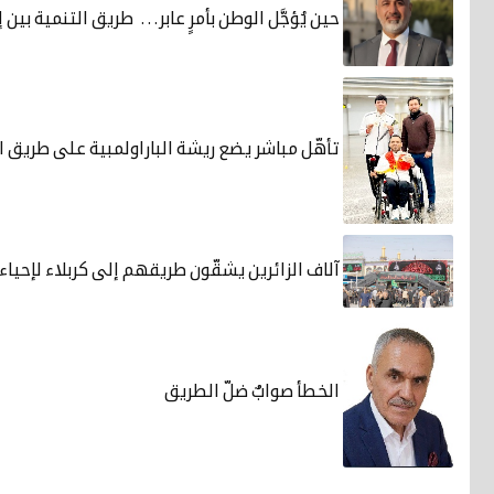
حين يُؤجَّل الوطن بأمرٍ عابر… طريق التنمية بين إ
تأهّل مباشر يضع ريشة الباراولمبية على طريق ال
آلاف الزائرين يشقّون طريقهم إلى كربلاء لإحياء 
الخطأ صوابٌ ضلّ الطريق