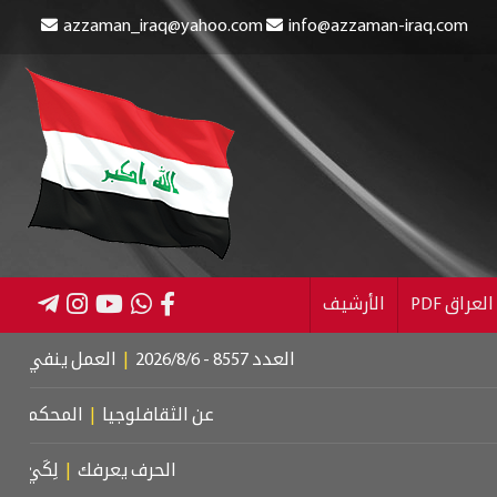
azzaman_iraq@yahoo.com
info@azzaman-iraq.com
عراق PDF
الأرشيف
العدد 8557 - 2026/8/6
|
العمل ينفي إلغاء الإعانة 
عن الثقافلوجيا
|
المحكمة الجنائية ال
الحرف يعرفك
|
لِكَيْ أُبَالِغَ فِي حُ