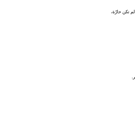
 تكن حارّة،
ر
.