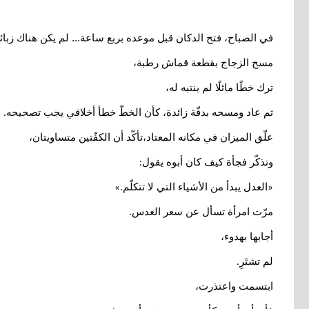
في الصباح، فتح الدكان قبل موعده بربع ساعة... لم يكن هناك زبا
مسح الزجاج بقطعة قماش رطبة،
ترك خطًا مائلًا لم ينتبه له،
ثم عاد ومسحه بدقّة زائدة، كأن الخطّ خطأ أخلاقي يجب تصحيحه
.
علّق الميزان في مكانه المعتاد،تأكّد أن الكفّتين متساويتان،
وتذكّر فجأة كيف كان أبوه يقول
:
العدل يبدأ من الأشياء التي لا تتكلّم
.»
«
مرّت امرأة تسأل عن سعر العدس
.
أجابها بهدوء،
لم تشتَرِ
.
ابتسمت واعتذرت،