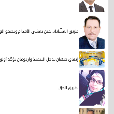
طريق المشّاية... حين تمشي الأقدام ويصحو ال
إتفاق جيهان يدخل التنفيذ وأردوغان يؤكّد أولو
‏ طريق الحق