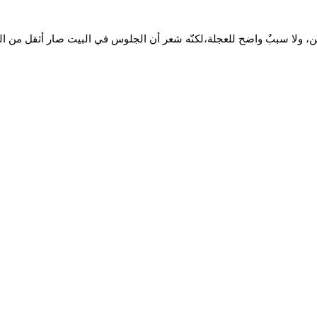
ئن، ولا سببٌ واضح للعجلة،لكنّه شعر أن الجلوس في البيت صار أثقل من 