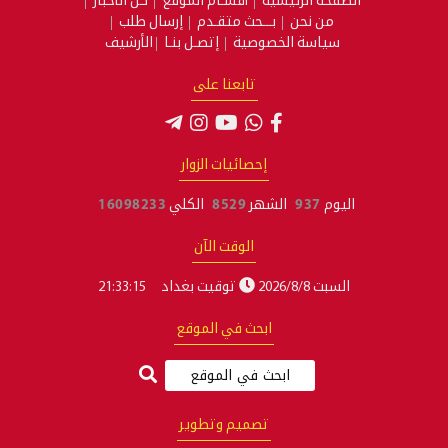
الصفحة الرئيسية
أقسـام الموقع
كل الأخبار
من نحن
بـــحث متقـدم
إرسال طلب
سياسة الخصوصية
إتصـل بنـا
الأرشيف
تابعنا على
إحصائيات الزوار
اليوم
937
الشهر
8529
الكلي
16098233
الوقت الآن
السبت 2026/8/8
توقيت بغداد
21:33:16
ابحث في الموقع
تصميم وتطوير