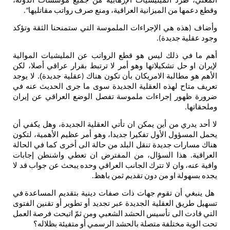
المعني،
طرد
الميليشيات
الإرهابية
من
جميع
مؤسسات
الدولة،
وقطع
دعمها
من
الميزانية
العراقية،
ومنع
صرف
رواتب
مقاتليها
”.
وأضاف
هذه
هي
الإجراءات
الملموسة
التي
ستمنحنا
الثقة
وتؤكد
(
وجود
عقلية
جديدة
).
أهم
ما
في
ذلك
ليس
هو
قطع
الرواتب
عن
المليشيات
الموالية
لإيران
او
حل
تشكيلاتها
وهو
أمر
لا
ترتبط
بقرار
عراقي
أصلا،
لكن
الأهم
هو
مطالبة
الامريكان
بأن
تكون
هناك
عقلية
جديدة
). لا
يوجد
(
تعريف
متاح
لهذه
العقلية
الجديدة
سوى
ما
جرى
الحديث
عنه
في
ضرورة
ظهور
إجراءات
ملموسة
تفصل
الوضع
العراقي
عن
إيران
وملحقاتها
.
لا
أحد
يدري
من
أين
يمكن
ان
تأتي
العقلية
الجديدة،
وهل
يكفي
أن
يحمل
المسؤول
الأول
تفكيرا
جديدا،
وهو
أمر
عظيم
الأهمية،
لتكون
هناك
مسارات
جديدة
تنقل
البلد
من
حالة
الى
أخرى
كما
في
الحالة
العراقية
هذا
السؤال،
من
المفترض
ان
تعطي
واشنطن
إجابات
.
وافية
عنه،
وان
لا
تترك
الجانب
العراقي
وحده
يبحث
عن
جواب
قد
لا
يجده
بسهولة
او
من
دون
تقديم
ثمن
باهظ
.
هل
ينبغي
أن
تقوم
جهات
ذات
صفات
دينية
بتقديم
المساعدة
في
تسهيل
طريق
العقلية
الجديدة
عبر
تجديد
أو
تطوير
أو
تقنين
الفتوى
التي
قادت
الى
تأسيس
الحشد
الشعبي
ومن
ثمّ
اتيحت
فرصة
العمل
تحت
الوية
مختلفة
متصلة
بالحشد
الرسمي
أو
متفيئة
بظلاله؟