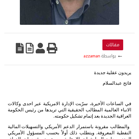
مقالات
←
بواسطة
azzaman
يريدون
عقلية
جديدة
فاتح عبدالسلام
في
الساعات
الأخيرة،
سرّبت
الإدارة
الامريكية
عبر
احدى
وكالات
الانباء
العالمية
المطالب
الحقيقية
التي
تريدها
من
رئيس
الحكومة
العراقية
الجديدة
بعد
إتمام
تشكيل
حكومته
.
والمطالب
مقرونة
باستمرار
الدعم
الأمريكي
والتسهيلات
المالية
النفطية
المعروفة
ويتطلب
ذلك
أولاً
بحسب
المسؤول
الأمريكي
.