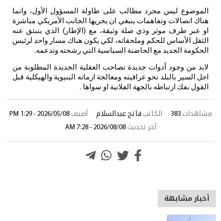
الموضوع
ليس
مجرد
مطالب
على
طاولة
المسؤول
الأول،
وانما
هناك
اتصالات
وتفاهمات
ينبغي
ان
يجريها
الجانب
الأمريكي
مباشرة
او
عبر
طرف
موثر
وذي
صلة
وثيقة،
مع
(الإطار
) الذي
ينبثق
عنه
الثقل
الأساس
للحكم
وملحقاته،
لكي
يكون
هناك
مسار
واحد
لرئيس
الحكومة
الجديد
مع
الحاضنة
السياسية
التي
رشحته
وتدعمه
.
لابد
من
وجود
أدوات
جديدة
تصاحب
العقلية
الجديدة
المطلوبة
من
اجل
السير
بالبلد
نحو
عراقيته
ومعالجة
ازماته
البنيوية
والهيكلية
قبل
القول
بفك
ارتباطه
بالجهة
الفلانية
او
سواها
.
مشاهدات
383
الكاتب
فاتح عبدالسلام
أضيف
2026/05/08 - 1:29 PM
آخر تحديث
2026/08/08 - 7:28 AM
أخبار مشابهة