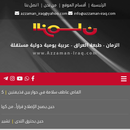
الرئيسية
أقسام الموقع
من نحن
اتصل بنا
azzaman_iraq@yahoo.com
info@azzaman-iraq.com
الزمان - طبعة العراق - عربية يومية دولية مستقلة
www.Azzaman-Iraq.com
القاص عاطف سلامة في حوار بين قذيفتين
|
كتاب اسر
حين يصبح الإصلاح قراراً.. من كربلاء 
حين يحترق الندى
|
تشييع مو