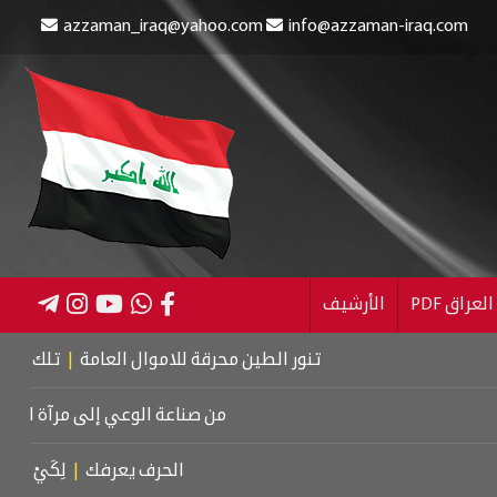
azzaman_iraq@yahoo.com
info@azzaman-iraq.com
عراق PDF
الأرشيف
تنور الطين محرقة للاموال العامة
|
تلك اللحظات
|
أهمية
من صناعة الوعي إلى مرآة السلبيات
|
ال
الحرف يعرفك
|
لِكَيْ أُبَالِغَ فِي حُبّ