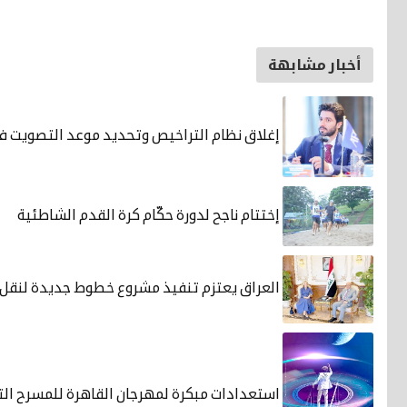
أخبار مشابهة
إغلاق نظام التراخيص وتحديد موعد التصويت في
إختتام ناجح لدورة حكّام كرة القدم الشاطئية
العراق يعتزم تنفيذ مشروع خطوط جديدة لنقل ا
استعدادات مبكرة لمهرجان القاهرة للمسرح الت