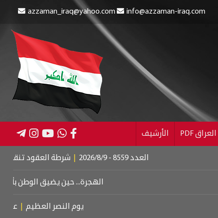
azzaman_iraq@yahoo.com
info@azzaman-iraq.com
عراق PDF
الأرشيف
العدد 8559 - 2026/8/9
|
شرطة العقود تنقذ طفلين من الغر
الهجرة... حين يضيق الوطن بأبنائه
|
دبلوم
يوم النصر العظيم
|
عزف على وتر