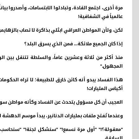
مرة أخرى، اجتمع القادة، وتبادلوا الابتسامات، وأصدروا بي
عالمياً في الشفافية
!
لكن، ولأن المواطن العراقي ابتُلي بذاكرة لا تصاب بالزها
إذا كان الجميع ملائكة... فمن الذي يسرق البلد؟
منذ أكثر من ثلاثة وعشرين عاماً، والسلطة تتنقل بين ا
المجهول
".
هذا الفساد يبدو أنه كائن خارق للطبيعة؛ لا تراه الحكومات،
أكياس المليارات
!
العجيب أن كل مسؤول يتحدث عن الفساد وكأنه مواطن سويدي
وعندما تُفتح ملفات بمليارات الدنانير، يبدأ موسم الدهشة 
"
معقولة؟!" "أول مرة نسمع!" "سنشكل لجنة!" "سنحاسب ال
السابقة
.