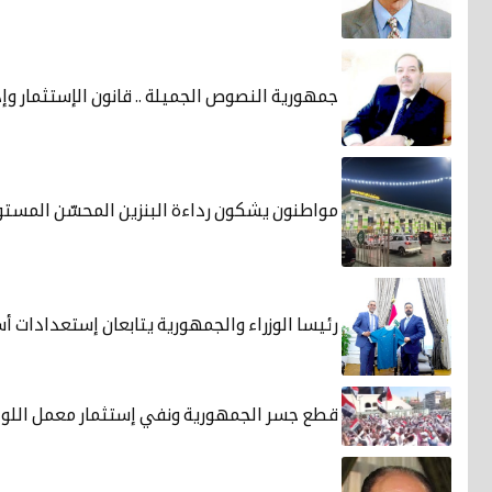
جمهورية النصوص الجميلة .. قانون الإستثمار وإد
مواطنون يشكون رداءة البنزين المحسّن المستو
رئيسا الوزراء والجمهورية يتابعان إستعدادات أ
قطع جسر الجمهورية ونفي إستثمار معمل اللو