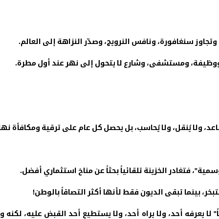
وتجاوز سنغافورة، ونافس النرويج، وصدّر النزاهة إلى العالم
.
 ووظيفة، ومستشفى، وشارع لا يتحول إلى نهر عند أول مطرة
.
عد، ولا يُنقل، ولا يُحاسب، بل يحصل كل عام على ترقية ومكافأة نه
سمية"، فتغادر الخزينة تلقائياً بحثاً عن مناخ استثماري أفضل
.
بخر، بينما تبقى الديون فقط لأنها أكثر التصاقاً بالوطن
!
ً" لا يعرفه أحد، ولا يراه أحد، ولا يستطيع أحد القبض عليه، لكنه