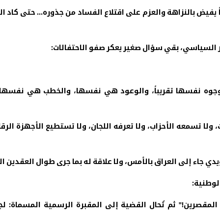
اناً يفيض بالنزاهة والعزم على اقتلاع الفساد من جذوره... حتى كاد
يمر السياسي، بقي سؤال صغير يعكر صفو الاحتفالات
:
لوجوه نفسها تقريباً، والوعود هي نفسها، والخطب هي نفسها، 
 ولا تسمعه الأحزاب، ولا تعرفه اللجان، ولا تستطيع الأجهزة الرقا
 جاء إلى العراق بالأمس، ولا علاقة له بما جرى طوال العقدين ا
الوطنية
:
مقصرين!" ثم تُحال القضية إلى المقبرة الرسمية المسماة: لجن