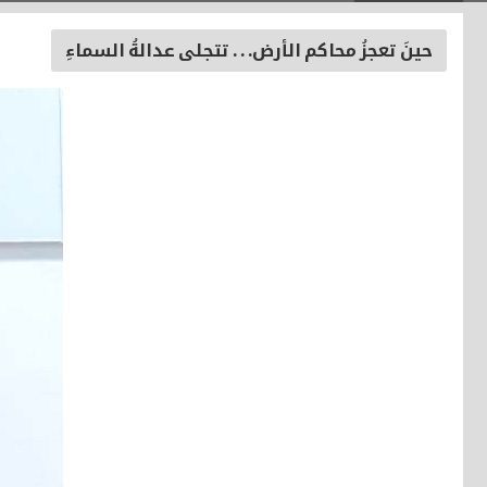
حينَ تعجزُ محاكم الأرض. . . تتجلى عدالةُ السماءِ