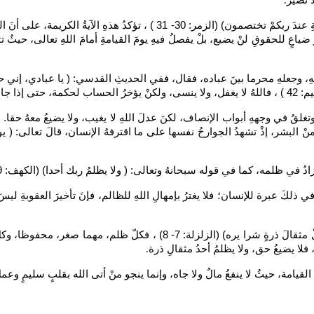
ا نصير
.
قالَ سبحانهُ وتعالى: ( إنكَ ميتٌ وإنهمْ ميتون، ثمَ إنكمْ يومَ القيامةِ عندَ ر
 ضياعٍ للحقوقِ لنْ يضيع، بلْ يفصلُ فيهِ يومَ القيامةِ أمامَ اللهِ تعالى، حيث
سهِ، وجعلهِ محرما بينَ عباده، فقال، ففي الحديثِ القدسي: ( يا عبادي، إني
دونَ نقصان
لقُ في وجههِ أبواب الإنصاف، لكنَ عدلَ اللهِ لا يغيب، ولا يضيعُ معهُ حقا. ففي
ْ البشر، إذْ تشهدُ الجوارحُ نفسها على ما اقترفهُ الإنسان، قالَ تعالى: ( يومَ
زادُ في ظلمه، كما في قوله سبحانهُ وتعالى: ( ولا يظلمُ ربك أحدا) (الكهف: 49
في ذلكَ عبرة للإنسان؛ فلا يغترُ بإمهالِ اللهِ للظالم، فإنَ تأخيرَ العقوبةِ ليس
قالَ سبحانه وتعالى: ( فمنْ يعملْ مثقالَ ذرةٍ خيرا يره، ومنْ يعملْ مثقالَ ذر
فلا يضيعُ حق، ولا يظلمُ أحدُ مثقالِ ذرة
.
القيامة، حيثُ لا ينفعُ مالٌ ولا جاه، وإنما ينجو منْ أتى الله بقلبٍ سليمٍ وع