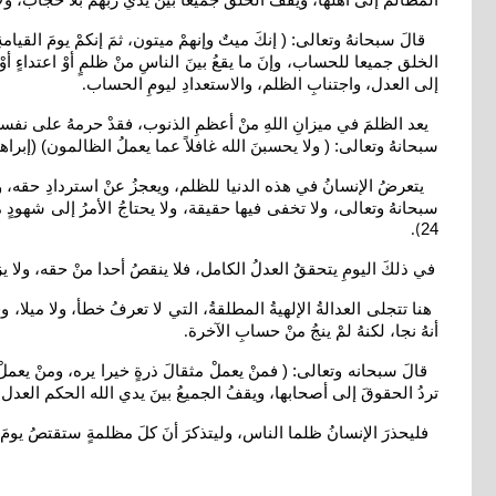
المظالم إلى أهلها، ويقفُ الخلقُ جميعا بينَ يديَ ربهمْ بلا حجاب، ول
الخلق جميعا للحساب، وإنَ ما يقعُ بينَ الناسِ منْ ظلمٍ أوْ اعتداءٍ أوْ
إلى العدل، واجتنابِ الظلم، والاستعدادِ ليومِ الحساب
.
يعد الظلمَ في ميزانِ اللهِ منْ أعظمِ الذنوب، فقدْ حرمهُ على نف
سبحانهُ وتعالى: ( ولا يحسبنَ الله غافلاً عما يعملُ الظالمون) (إبراهيم: 42 ) ، فاللهُ لا يغفل، ولا ينسى، ولكنْ يؤخرُ الحساب لحكمة، حتى إذا جاءَ يومُ القيامة، أخذَ كلّ حقٍ لأهلهِ 
يتعرضُ الإنسانُ في هذه الدنيا للظلم، ويعجزُ عنْ استردادِ حقه، وتغ
سبحانهُ وتعالى، ولا تخفى فيها حقيقة، ولا يحتاجُ الأمرُ إلى شهودٍ من
24
).
في ذلكَ اليومِ يتحققُ العدلُ الكامل، فلا ينقصُ أحدا منْ حقه، ولا ي
هنا تتجلى العدالةُ الإلهيةُ المطلقةُ، التي لا تعرفُ خطأ، ولا ميلا، و
أنهُ نجا، لكنهُ لمْ ينجُ منْ حسابِ الآخرة
.
تردُ الحقوقَ إلى أصحابها، ويقفُ الجميعُ بينَ يدي الله الحكم العدل، 
فليحذرَ الإنسانُ ظلما الناس، وليتذكرَ أنَ كلَ مظلمةٍ ستقتصُ يومَ 