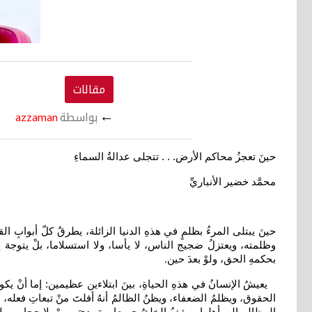
مقالات
←
بواسطة
azzaman
حينَ تعجزُ محاكم الأرض. . . تتجلى عدالةُ السماءِ
محمَّد خضير الأنباريِّ
حينَ يبتلى المرءُ بظلمٍ في هذهِ الدنيا الزائلة، يطرقُ كلّ أبوابِ ا
وظلمته، ويعتزلُ ضجيج الناس، لا يأسا، ولا استسلاما، بلْ يتوجهَ إ
بحكمهِ الحق، ولوْ بعدَ حين
.
يعيشُ الإنسانُ في هذهِ الحياةِ، بينَ ابتلاءين عظيمين: إما أنْ ي
الحقوق، ويظلمُ الضعفاء، ويظنُ الظالمُ أنهُ أفلتَ منْ تبعاتِ فعله، غير