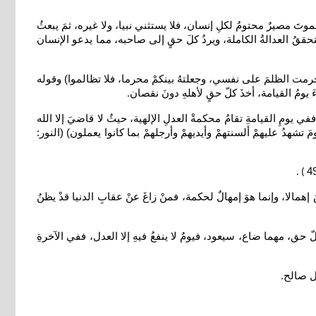
بكمْ تختصمون) (الزمر: 30- 31 ) ، تؤكدُ هذهِ الآيةُ الكريمة، على أنَ الموتَ مصيرٌ محتومٌ لكلِ إنسان، فلا يستثني نبيا، ولا غيره، ثمَ يبعثُ
ُ تتحققُ العدالةُ الكاملة، ويردُ كلَ حقٍ إلى صاحبه، مما يدعو الإنسان
 حرمت الظلمَ على نفسي، وجعلتهُ بينكمْ محرما، فلا تظالموا) وقوله
.
 يومِ القيامةِ تقامُ محكمةْ العدلِ الإلهية، حيثُ لا قاضيَ إلا الله
 تشهدُ عليهمْ ألسنتهمْ وأيديهمْ وأرجلهمْ بما كانوا يعملون) (النور:
) .
َ إهمالا، وإنما هوَ إمهالٌ لحكمة، فمنْ زاغَ عنْ عقابِ الدنيا قدْ يظنُ
ةٍ شرا يره) (الزلزلة: 7- 8) ، فكلّ ظلم، مهما صغر، محفوظا، وكلّ حق، مهما ضاع، سيعود، فيومٌ لا ينفعُ فيهِ إلا العدل، ففي الآخرةِ
مل صالح
.