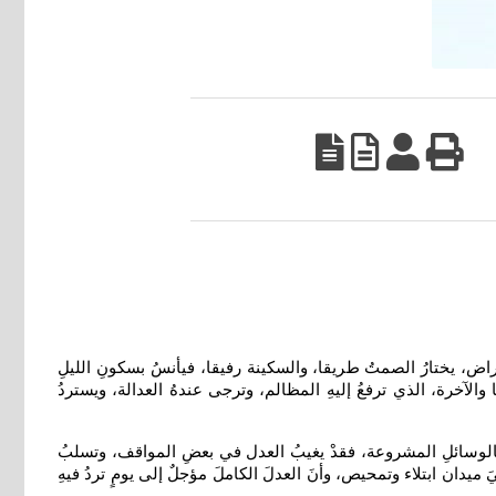
لإعراض، يختارُ الصمتُ طريقا، والسكينة رفيقا، فيأنسُ بسكونِ الليلِ
الآخرة، الذي ترفعُ إليهِ المظالم، وترجى عندهُ العدالة، ويستردُ
قهِ بالوسائلِ المشروعة، فقدْ يغيبُ العدل في بعضِ المواقف، وتسلبُ
يَ ميدان ابتلاء وتمحيص، وأنَ العدلَ الكاملَ مؤجلٌ إلى يومٍ تردُ فيهِ