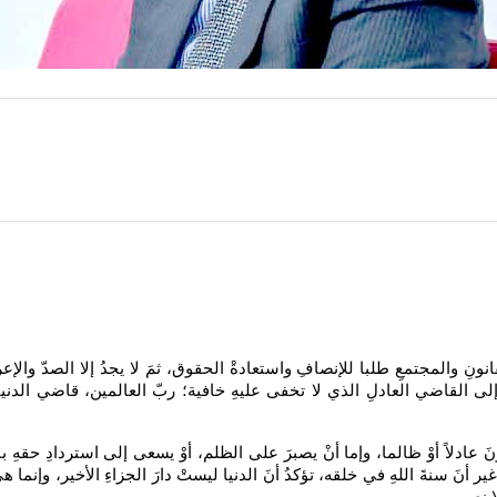
لقانونِ والمجتمعِ طلبا للإنصافِ واستعادةْ الحقوق، ثمَ لا يجدُ إلا الصدّ وا
لى القاضي العادلِ الذي لا تخفى عليهِ خافية؛ ربّ العالمين، قاضي الدنيا و
كونَ عادلاً أوْ ظالما، وإما أنْ يصبرَ على الظلم، أوْ يسعى إلى استردادِ ح
 أنَ سنةَ اللهِ في خلقه، تؤكدُ أنَ الدنيا ليستْ دارَ الجزاءِ الأخير، وإنما ه