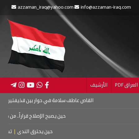
azzaman_iraq@yahoo.com
info@azzaman-iraq.com
عراق PDF
الأرشيف
القاص عاطف سلامة في حوار بين قذيفتين
|
كتاب اسرائي
حين يصبح الإصلاح قراراً.. من كربلاء إلى
حين يحترق الندى
|
تشييع موت