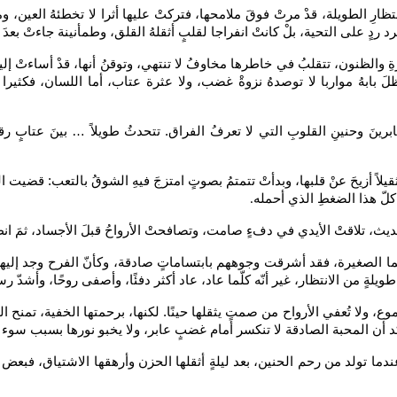
رِ الطويلة، قدْ مرتْ فوقَ ملامحها، فتركتْ عليها أثرا لا تخطئهُ العين، وما
دٍ على التحية، بلْ كانتْ انفراجا لقلبٍ أثقلهُ القلق، وطمأنينة جاءتْ بعدَ لي
ِ والظنون، تتقلبُ في خاطرها مخاوفُ لا تنتهي، وتوقنُ أنها، قدْ أساءتْ إليه،
 بابهُ مواربا لا توصدهُ نزوةْ غضب، ولا عثرة عتاب، أما اللسان، فكثيرا ما
عابرينَ وحنينِ القلوبِ التي لا تعرفُ الفراق. تتحدثُ طويلاً … بينَ عتابٍ 
يلاً أزيحَ عنْ قلبها، وبدأتْ تتمتمُ بصوتٍ امتزجَ فيهِ الشوقُ بالتعب: قضيت ا
لّ هذا الضغطِ الذي أحمله
.
 حديث، تلاقتْ الأيدي في دفءٍ صامت، وتصافحتْ الأرواحُ قبلَ الأجساد، ثمَ ان
ما الصغيرة، فقد أشرقت وجوههم بابتساماتٍ صادقة، وكأنّ الفرح وجد إليهم 
ٍ طويلةٍ من الانتظار، غير أنّه كلّما عاد، عاد أكثر دفئًا، وأصفى روحًا، وأشدّ رس
موع، ولا تُعفي الأرواح من صمتٍ يثقلها حينًا. لكنها، برحمتها الخفية، تم
د أن المحبة الصادقة لا تنكسر أمام غضبٍ عابر، ولا يخبو نورها بسبب سوء
دما تولد من رحم الحنين، بعد ليلةٍ أثقلها الحزن وأرهقها الاشتياق، فبعض الم