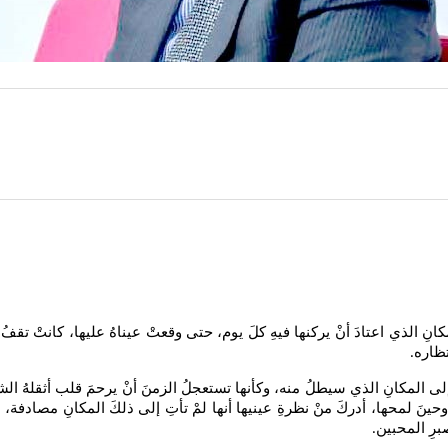
نِ الذي اعتادَ أنْ يركنها فيهِ كلَ يوم، حتى وقعتْ عيناهُ عليها، كانتْ تقفُ
تظاره
.
ها إلى المكانِ الذي سيطلُ منه، وكأنها تستعجلُ الزمنَ أنْ يرحمَ قلب أثقلهُ 
حينَ لمحها، أدركَ منْ نظرةِ عينيها أنها لمْ تأتِ إلى ذلكَ المكانِ مصادفة، 
برِ المحبين
.