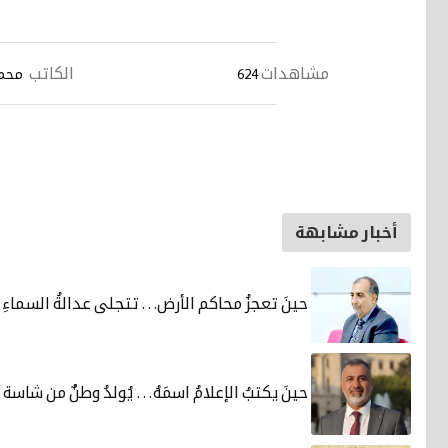
مشاهدات
الكاتب
624
محمد 
أخبار مشابهة
حينَ تعجزُ محاكم الأرض. . . تتجلى عدالةُ السماءِ
حينَ يكتبُ الإعلامُ اسمَهُ… يُولدُ وطنٌ من شاسة