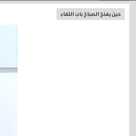
حينَ يفتحُ الصباحُ بابَ اللقاءِ