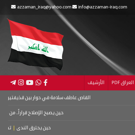
azzaman_iraq@yahoo.com
info@azzaman-iraq.com
عراق PDF
الأرشيف
القاص عاطف سلامة في حوار بين قذيفتين
|
كتاب اسر
حين يصبح الإصلاح قراراً.. من كربلاء إل
حين يحترق الندى
|
تشييع موت