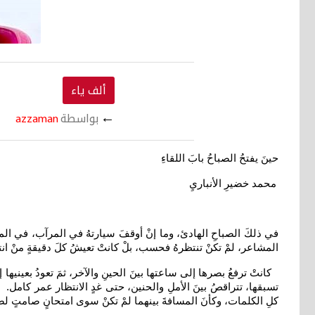
ألف ياء
←
بواسطة
azzaman
حينَ يفتحُ الصباحُ بابَ اللقاءِ
محمد خضيرِ الأنباريِ
في ذلكَ الصباحِ الهادئ، وما إنْ أوقفَ سيارتهُ في المرآب، في المكا
المشاعر، لمْ تكنْ تنتظرهُ فحسب، بلْ كانتْ تعيشُ كلَ دقيقةٍ منْ ان
كانتْ ترفعُ بصرها إلى ساعتها بينَ الحينِ والآخر، ثمَ تعودُ بعيني
تسبقها، تتراقصُ بينَ الأملِ والحنين، حتى غدٍ الانتظار عمر كامل. و
كلِ الكلمات، وكأنَ المسافةَ بينهما لمْ تكنْ سوى امتحانٍ صامتٍ لص