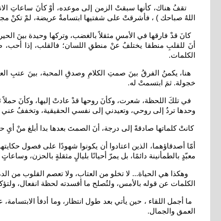
تقفُ هناك، كأنها سبقتْ الزمن إلى موعده، أوْ كأنَ ساعاتِ الانتظا
اللهُ صباحك ) ، فأشرقتْ على شفتيها ابتسامةٌ عريضة، لمْ تكنْ مجرد ر
كانَ قدْ فارقها في الأمسِ مثقلاً بالغضب، وتركها وحيدة بينَ الحيرة
أنَ للقلبِ منطقا يختلفُ عنْ منطقِ اللسان؛ فالقلب، إذا أحب، ظلَ
الكلمات
.
هنا، يكمنُ الفرقُ بينَ صمتِ الكلامِ وصدقِ المحبة، بينَ عتبِ ال
خجولة. ثمَ ابتسمتْ له
.
في تلكَ اللحظة، شعرت، وكأنَ روحها قدْ عادتْ إليها، وكأنَ حملاً ثق
وحدها تردُ إلى روحي، وتعيدني إلى نفسي الحقيقية، وتخففُ عني ك
كانتْ كلماتها صادقةً إلى درجة، أنَ الصمتَ بعدها بدا أبلغ منْ أيِ
أمّا أصدقاؤهما، الذين اعتادوا أن يكونوا شهودًا على فصول حكايته
معبّدٍ بالطمأنينة دائمًا، بل يمرّ أحيانًا بليالٍ مثقلةٍ بالحزن، وساعات
وهكذا هي الحياة... لا تخلو من العتاب، ولا تعصم القلوب من الد
الكلمات عن قوله بالأمس، ولتُصلح ما أفسدته لحظة انفعال، ولتؤك
ما أجمل اللقاء ، حين يأتي بعد طول انتظار، وما أدفأ الابتسامة، عن
العمق والجمال
.