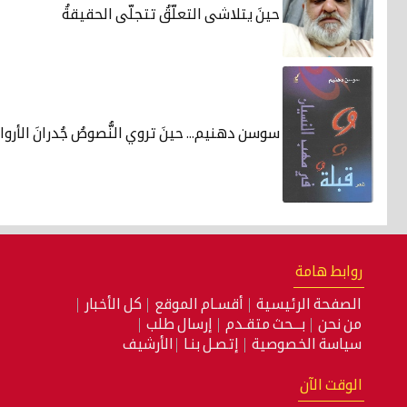
حينَ يتلاشى التعلّقُ تتجلّى الحقيقةُ
سوسن دهنيم... حينَ تروي النُّصوصُ جُدرانَ الأرواح
روابط هامة
الصفحة الرئيسية
أقسـام الموقع
كل الأخبار
من نحن
بـــحث متقـدم
إرسال طلب
سياسة الخصوصية
إتصـل بنـا
الأرشيف
الوقت الآن