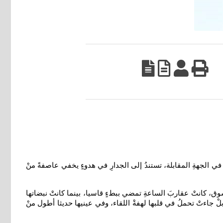
 في الجهةِ المقابلة، تستندُ إلى الجدارِ في هدوءٍ يخفي عاصفةً منْ
الشوق، كانتْ عقاربَ الساعةِ تمضي ببطءٍ قاسيا، بينما كانتْ نبضاتها
بلْ جاءتْ تحملُ في قلبها لهفةْ اللقاء، وفي عينيها حديثا أطول منْ