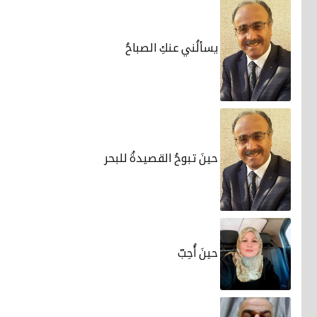
يسألُني عنكِ الصباحُ
حينَ تبوحُ القصيدةُ للبحر
حينَ أُحِبّ