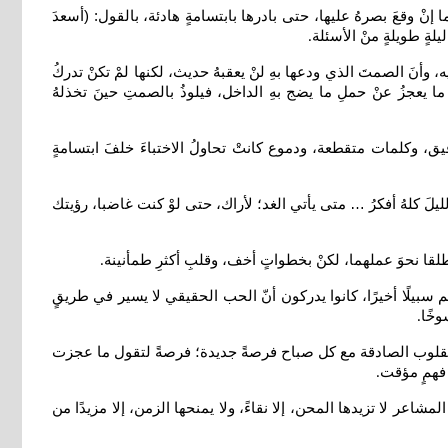
 إنْ وقعَ بصرهُ عليها، حتى بادرها بابتسامةٍ هادئة، بالقول: (أسعدَ
لةٍ طويلةٍ منْ الأسئلة
.
 وأنَ الصمتَ الذي ودعها بهِ لنْ يعقبهُ حديث، لكنها لمْ تكنْ تدركُ
 يعجزُ عنْ حملِ ما يضج بهِ الداخل، فيلوذُ بالصمتِ حينَ تخذلهُ
رقيق، وكلمات متقطعة، ودموع كانتْ تحاولُ الاختباءَ خلفَ ابتسامةٍ
لليلَ كلهُ أفكرُ … متى يأتي الغد؛ لأراك، حتى لوْ كنت غاضبا، رؤيتك
طلقا نحوَ عملهما، لكنْ بخطواتٍ أخف، وقلبِ أكثرِ طمأنينة
.
سبيلًا أخيرًا، كانوا يدركون أنّ الحب الحقيقي لا يسير في طريقٍ
وخًا
.
نح القلوب الصادقة مع كل صباح فرصةً جديدة؛ فرصةً لتقول ما عجزت
 فهمٍ مؤقت
.
شاعر لا تزيدها المحن، إلا نقاءً، ولا يمنحها الزمن، إلا مزيدًا من