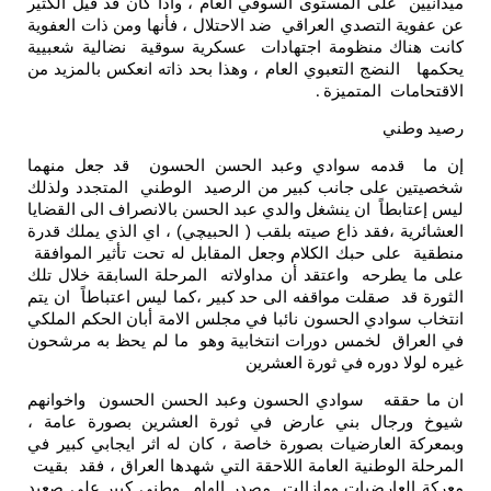
ميدانيين على المستوى السوقي العام ، واذا كان قد قيل الكثير
عن عفوية التصدي العراقي ضد الاحتلال ، فأنها ومن ذات العفوية
كانت هناك منظومة اجتهادات عسكرية سوقية نضالية شعبيية
يحكمها النضج التعبوي العام ، وهذا بحد ذاته انعكس بالمزيد من
الاقتحامات المتميزة
.
رصيد وطني
إن ما قدمه سوادي وعبد الحسن الحسون قد جعل منهما
شخصيتين على جانب كبير من الرصيد الوطني المتجدد ولذلك
ليس إعتابطاً ان ينشغل والدي عبد الحسن بالانصراف الى القضايا
العشائرية ،فقد ذاع صيته بلقب ( الحبيچي) ، اي الذي يملك قدرة
منطقية على حبك الكلام وجعل المقابل له تحت تأثير الموافقة
على ما يطرحه واعتقد أن مداولاته المرحلة السابقة خلال تلك
الثورة قد صقلت مواقفه الى حد كبير ،كما ليس اعتباطاً ان يتم
انتخاب سوادي الحسون نائبا في مجلس الامة أبان الحكم الملكي
في العراق لخمس دورات انتخابية وهو ما لم يحظ به مرشحون
غيره لولا دوره في ثورة العشرين
ان ما حققه سوادي الحسون وعبد الحسن الحسون واخوانهم
شيوخ ورجال بني عارض في ثورة العشرين بصورة عامة ،
وبمعركة العارضيات بصورة خاصة ، كان له اثر ايجابي كبير في
المرحلة الوطنية العامة اللاحقة التي شهدها العراق ، فقد بقيت
معركة العارضيات ومازالت مصدر الهام وطني كبير على صعيد