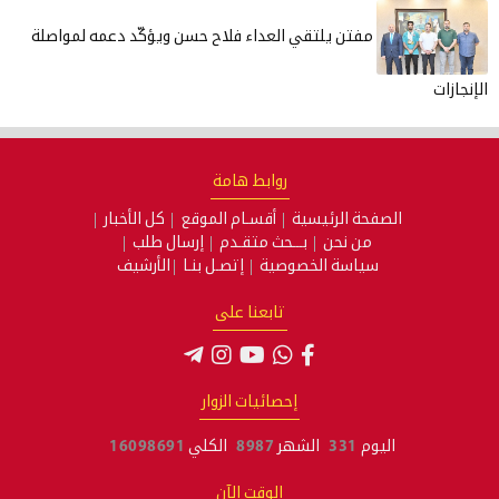
مفتن يلتقي العداء فلاح حسن ويؤكّد دعمه لمواصلة
الإنجازات
روابط هامة
الصفحة الرئيسية
أقسـام الموقع
كل الأخبار
من نحن
بـــحث متقـدم
إرسال طلب
سياسة الخصوصية
إتصـل بنـا
الأرشيف
تابعنا على
إحصائيات الزوار
اليوم
331
الشهر
8987
الكلي
16098691
الوقت الآن