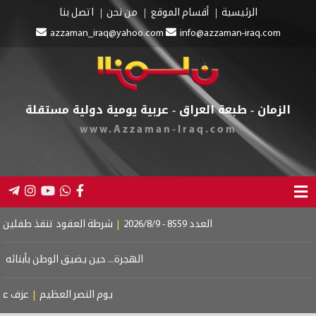
الرئيسية
أقسام الموقع
من نحن
اتصل بنا
azzaman_iraq@yahoo.com
info@azzaman-iraq.com
الزمان - طبعة العراق - عربية يومية دولية مستقلة
www.Azzaman-Iraq.com
العدد 8559 - 2026/8/9
|
شرطة العقود تنقذ طفلين من الغ
الهجرة... حين يضيق الوطن بأبنائه
|
دبل
يوم النصر العظيم
|
عزف على وت