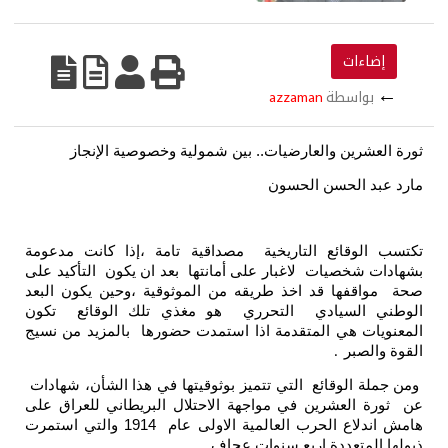
إضاءات
←
بواسطة
azzaman
ثورة العشرين والعارضيات..
بين شمولية وخصوصية الإنجاز
مارد عبد الحسن الحسون
تكتسب الوقائع التاريخية مصداقية تامة ،إذا كانت مدعومة
بشهادات شخصيات لاغبار على أمانتها بعد ان يكون التأكيد على
صحة مواقفها قد اخذ طريقه من الموثوقية ،وحين يكون البعد
الوطني السيادي التحرري هو مغذي تلك الوقائع تكون
المعنويات هي المتقدمة اذا استمدت حضورها بالمزيد من نسيج
القوة والصبر
.
ومن جملة الوقائع التي تتميز بوثوقيتها في هذا الشأن، شهادات
عن ثورة العشرين في مواجهة الاحتلال البريطاني للعراق على
هامش اندلاع الحرب العالمية الاولى عام 1914 والتي استمرت
ذيولها المتعددة اربع سنوات عجاف
.