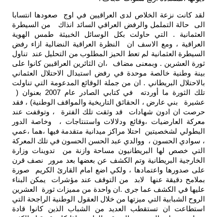
لقد كانت نزعة الخلاص لدى العراقيين في اوج صعودها انتسابا
الى حالة التململ والرفض العراقي السائد انذاك من السيطرة
العثمانية . التي حاولت بكل الوسائل الخبيثة طمس الهوية
العراقية ، ومع الاسف ان النظرة العراقية النضالية ازاء رفض
السيطرة العثمانية لم تعط الحيز المطلوب من التحليل عند تناول
ثورة العشرين . وبمعنى مضاف ،ان الثائرين العراقيين كانوا على
بينة وطنية خالصة موحدة في رفض استبدال الاحتلال العثماني
بالاحتلال البريطاني . ان من جملة الوقائع المدعومة التي تناولت
تلك الثورة ما أوردته في كتابي الصادر عام 2007 بعنوان (
عشيرة بني عارض ، الحقائق التاريخية والمواقف الوطنية) ، فقد
حرصت ان ادون شهادات قد وثقت تلك الفترة ، وتوقفت عند
معركة العارضيات ،وقائع ودلالات واستنتاجات ، وخاصة الدور
البطولي لشخصيتين احتلا مراكز ميدانية متقدمة فيها ،هما ،عمي
، سوادي الحسون ، ووالدي عبد الحسن الحسون في تلك المعركة
التي خصص لها البريطانيون مساحة وازنة من تدوينات وزارة
الخارجية البريطانية وتم الكشف عن بعضها بعد مرور نصف قرن
على صدورها واعتمادها ، ولكي اضع امام القارئ الكريم صورة
بملامح دقيقة عنها لابد من التوقف عند مؤشرات يمكن البناء
عليها في الكشف عما جرى .ان واحدة من مميزات ثورة العشرين
الروح الشبابية التي ميزتها من خلال العقول الوطنية الراجحة التي
استطاعت ان تستقطب العديد من الشباب الذين كانوا قادة