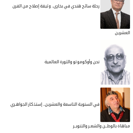
رحلة سائح هندي في بخارى.. وثيقة إصلاح من القرن
العشرين
نحن وأوكوموتو والثورة العالمية
في السنوية التاسعة والعشرين.. إستذكار الجواهـري
مباهاة بالوطــن والشعـر والتنويـر