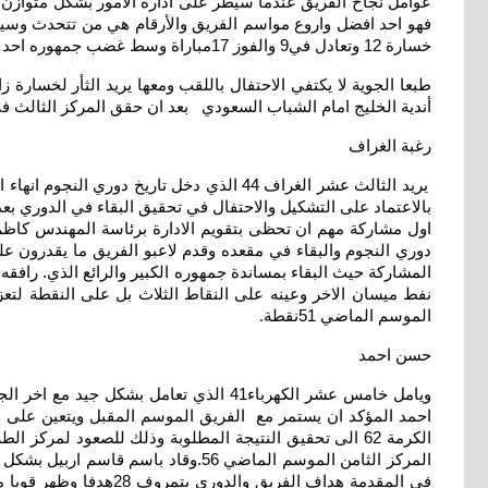
عوامل نجاح الفريق عندما سيطر على ادارة الأمور بشكل متوازن
فهو احد افضل واروع مواسم الفريق والأرقام هي من تتحدث وسيمثل
خسارة 12 وتعادل في9 والفوز 17مباراة وسط غضب جمهوره احد اهم عوامل دعم ومساندة الفريق والتتويج باللقب والاحتفال به اليوم وكان فريقا مهما للغاية
أندية الخليج امام الشباب السعودي بعد ان حقق المركز الثالث في الموسم المنتهي 71 نقط
رغبة الغراف
بالاعتماد على التشكيل والاحتفال في تحقيق البقاء في الدوري بع
اول مشاركة مهم ان تحظى بتقويم الادارة برئاسة المهندس كاظ
دوري النجوم والبقاء في مقعده وقدم لاعبو الفريق ما يقدرون عل
المشاركة حيث البقاء بمساندة جمهوره الكبير والرائع الذي. را
نفط ميسان الاخر وعينه على النقاط الثلاث بل على النقطة لتعز
الموسم الماضي 51نقطة
.
حسن احمد
ويامل خامس عشر الكهرباء41 الذي تعام
احمد المؤكد ان يستمر مع الفريق الموسم المقبل ويتعين على إ
الكرمة 62 الى تحقيق النتيجة المطلوبة وذلك للصعود لمرك
المركز الثامن الموسم الماضي 56.وق
في المقدمة هداف الفر