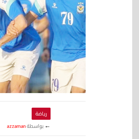
رياضة
←
بواسطة
azzaman