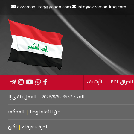
azzaman_iraq@yahoo.com
info@azzaman-iraq.com
عراق PDF
الأرشيف
العدد 8557 - 2026/8/6
|
العمل ينفي إلغاء الإعانة عن الم
عن الثقافلوجيا
|
المحكمة الجنائية الدو
الحرف يعرفك
|
لِكَيْ أُبَالِغَ فِي حُبِّ