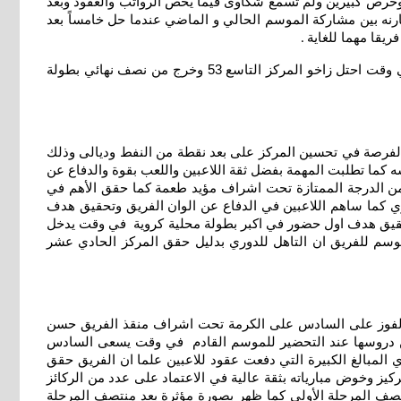
وحرص كبيرين ولم تسمع شكاوى فيما يخص الرواتب والعقود وبعد
ارنه بين مشاركة الموسم الحالي و الماضي عندما حل خامساً بعد
.
طبعا الجوية لا يكتفي الاحتفال باللقب ومعها يريد الثأر لخسارة زاخو بهدف لهدفين في المرحلة الاولى ورفع معدل الإنتصارات و الرصيد في وقت احتل زاخو المركز التاسع 53 وخرج من نصف نهائي بطولة
ف 44 الذي دخل تاريخ دوري النجوم انهاء الموسم بالفوز الثاني عشر على ضيفه سابع عشر نفط ميسان 40واغتنام الفرصة في تحسين المركز على بعد نقطة من النفط وديالى وذلك
ه كما تطلبت المهمة بفضل ثقة اللاعبين واللعب بقوة والدفاع عن
من الدرجة الممتازة تحت اشراف مؤيد طعمة كما حقق الأهم في
غزي كما ساهم اللاعبين في الدفاع عن الوان الفريق وتحقيق هدف
 تحقيق هدف اول حضور في اكبر بطولة محلية كروية في وقت يدخل
 موسم للفريق ان التاهل للدوري بدليل حقق المركز الحادي عشر
شاق بتحقيق الفوز على السادس على الكرمة تحت اشراف منقذ الفريق حسن
ة من دروسها عند التحضير للموسم القادم في وقت يسعى السادس
ازي المبالغ الكبيرة التي دفعت عقود للاعبين علما ان الفريق حقق
لأداء والتركيز وخوض مبارياته بثقة عالية في الاعتماد على عدد من الركائز
 فيها لاكثر من منتصف المرحلة الأولى كما ظهر بصورة مؤثرة بعد منتصف المرحلة