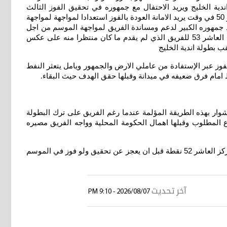
سيمنحه المشاركة في بطولة اندية الخليج ويريد الاحتفال مع جمهوره في تحقيق الفوز الثالث
والعشرين على حساب الأمانة وفي النجاح الذي حققه الفريق وسط ترحيب الأنصار ويذكر ان الفريق حقق المركز الثاني عشر الموسم الاخير 50 في وقت يريد الامانة العودة بالفوز استعدادا لمواجهة لمواجهة
د جمهوره الكبير لدعم ومساندة الفريق لمواجهة الموسم من اجل
العودة لدوري النجوم بعد موسم متباين في الممتاز . ويسعى العاشر دهوك الى تخطي عقبة المضيف ثاني عشر ديالى باتجاه دعم مركزه العاشر 53 للفريق الذي لم يقدم ما كان منتظرا منه على عكس
 بطولة اندية الخليج
وز عبر الإستفادة من عاملي الارض والجمهور ويامل يتعثر النفط
.
شوار بهذه الطريقة المؤلمة عندما رغم الفريق على ترك البطولة
ع المطلوب وقبلها اهمال الحكومة المحلية وواجه الفريق مصيره
فاتورة اسوء مشاركة للفريق كما يشعر جمهور فريق القاسم بالحزن بعدم مشاركة غير متوقعة للفريق الذي انهى الموسم الماضي في المركز العاشر 52 نقطة قبل ان يعجز عن تحقيق ولو فوز في الموسم
آخر تحديث
2026/08/07 - 9:10 PM