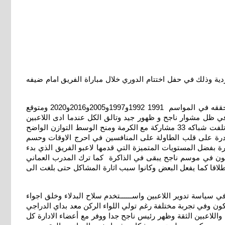
العراق لكرة القدم للموسم 2026 وتقليد لاعبي الفريق الجوائز الفردية وذلك في حفل اختتام الدوري خلال مباراة الفريق امام ضيفه
وهذا هو اللقب الثامن للفريق الذي عندما خطف الاول لقب للدوري عندما نظم على مستوى الأندية تحت اسم نادي الطيران 1975 كما حققه في المواسم 1991 1992و1997و2005و2016و2020 ومتوقع
ي ظل مشوار ناجح و ظهور جيد وتالق الكل عندما ادى اللاعبين
المباريات بروح عالية وثقة وقدرة وتركيز وفي خطوط لعب منسجمة عندما ظهر بافضل بدفاع حقق العلامة الافضل وظل اكثر صلابة وقوة تلفت شباكه 33 مشاركة مع الكرمة ومنح الوسط التوازن الواضح
جل 59 واستمر الفريق الظهور بمستويات طيبة والقدرة على قلب الطاولة على المنافسين في احرج الاوقات وحسم
ات في اي وقت في ظل المساهمة الجماعية للاعبي الفريق من خلال تقديم الاداء والنتائج عندما حقق الفريق اعلى انتصارات 26 مرة بفضل المستويات المتميزة التي قدمها لاعبو الفريق الذي بدء
كون في موسم ناجح يبقى في الذاكرة كما ترك المدرب العماني
اطلاقا كما يفعل البعض وكانوا سبب اثارة المشاكل حتى بلغت الى
سياسة تدوير اللاعبين واســــــتخدم سلاح البدلاء وخلق اجواء
يكون وفي تجربة مختلفة رغم تولي اللواء الركن معد بداي الدراجي
اللاعبين الثقة وظهر رئيس ناجح جدا ووفر مع أعضاء الادارة كل