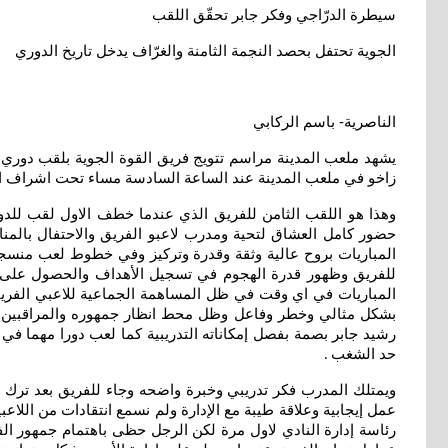
سيطرة الدرّاجي وفكر جابر تحقّق اللقب
الجوية تحتفل بحصد النجمة الثامنة والغرّاف يدخل تاريخ الدوري
الناصرية- باسم الركابي
زاخو في ملعب المدينة عند الساعة السادسة مساء تحت اشراف ات
حضور كامل العشاق لتحية ومدرب لاعبو الفريق والاحتفال بالمن
بشكل مثالي وخطر وفاعل وظل محط انظار جمهوره والمراقبين وو
رشيد جابر بصمة بفصل إمكاناته التدريبية كما لعب دورا مهما في 
حد الشغب
.
ويمتلك المدرب فكر تدريبي وخبرة واضحه وجاء للفريق بعد ترك مه
عمل إيجابية وعلاقة طيبة مع الإدارة ولم نسمع انتقادات من اللاع
رئاسة إدارة النادي لاول مرة لكن الرجل حظى باهتمام جمهور الف