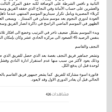
كربلاء المصيرية ويامل تكرار سيناريو الموسم المنتهي عندما ت
الظهور في الموسم الماضي الراسخ في ذاكرة انصار الفريق وسجل 
وبدء الموسم بشكل ضعيف تاخر في الترتيب وخضع الى افكار ثلاثة 
بنفس الرصيد 45 الصعود الى مركزه الحادي عشر وكان بإمكان الفريق انهاء الدوري في مركز أفضل لكنه اهدر الكثير من النقاط عندما سقط امام فرق ضعيفه في ميدانة وقبلها حقق الهدف حيث البقاء
النجف والقاسم
وتشعر جماهير فريق النجف بغصة بعد الذي حصل للفريق الذي صال و
وذلك يعود لأكثر من سبب منها عدم استقرار ادارة النادي وفشل 
لوحدة قبل ان يدفع الكل
.
الحالي قبل أن يغادر الدوري الاول وقد لايعود
.
مشاهدات
426