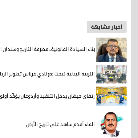
أخبار مشابهة
بناء السيادة القانونية.. مطرقة التاريخ وسندان ا
التربية البدنية تبحث مع نادي فرناس تطوير الري
إتفاق جيهان يدخل التنفيذ وأردوغان يؤكّد أولو
الماء أقدم شاهد على تاريخ الأرض