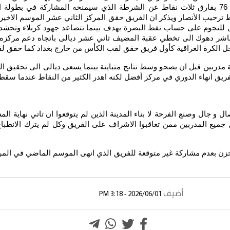
الثانية و نافس الشرطة على الوصافة لكنه حقق المركز الثالث 76 بفارق ثلاث نقاط عن الشرطة الذي 
اهل للنجوم على حساب نفط البصرة بهدف بينما تتصاعد جهود كربلاء وتحش
الكرة العراقية كأول فريق حقق لقب الكأس من خارج بغداد كما حقق لقب
مدربين قبل ان يصحو وسط نتاىج متباينة بينما يسعى ديالى الى تحقيق الف
 جال وصنع الفرحة لا بناء المدينة الذين لم يتوقعوا ان تاتي نهاية الم
جميع المدربين ممن تعاقبوا الاشراف على الفريق وكل لم يترك الانطبا
أضيف
2026/06/01 - 3:18 PM