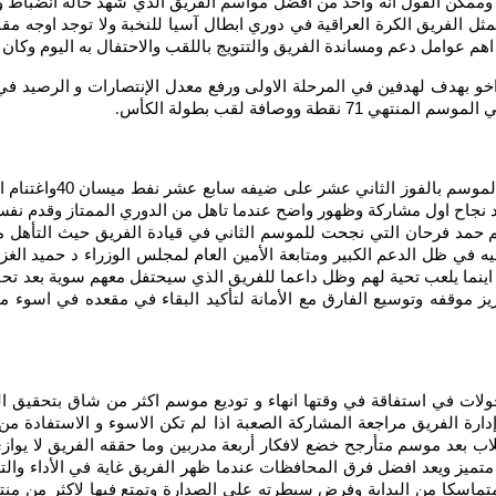
 وممكن القول انه واحد من أفضل مواسم الفريق الذي شهد حالة انضباط 
 الفريق الكرة العراقية في دوري ابطال آسيا للنخبة ولا توجد اوجه مق
ة ووصافة لقب بطولة الكأس
.
يريد الثالث عشر الغرا
د نجاح اول مشاركة وظهور واضح عندما تاهل من الدوري الممتاز وقدم نفس
م حمد فرحان التي نجحت للموسم الثاني في قيادة الفريق حيث التأهل 
يه في ظل الدعم الكبير ومتابعة الأمين العام لمجلس الوزراء د حميد ال
فقه اينما يلعب تحية لهم وظل داعما للفريق الذي سيحتفل معهم سوية بعد
يز موقفه وتوسيع الفارق مع الأمانة لتأكيد البقاء في مقعده في اسوء
ل بشكل جيد مع اخر الجولات في استفاقة في وقتها انهاء و توديع موسم اكثر من 
دارة الفريق مراجعة المشاركة الصعبة اذا لم تكن الاسوء و الاستفاد
ز الطلاب بعد موسم متأرجح خضع لافكار أربعة مدربين وما حققه الفريق لا يو
اد باسم قاسم اربيل بشكل متميز ويعد افضل فرق المحافظات عندما ظهر الفريق غاية في ا
يق والدوري يتمروف 28هدفا وظهر قويا متماسكا من البداية وفرض سيطرته على الصدارة وتمتع