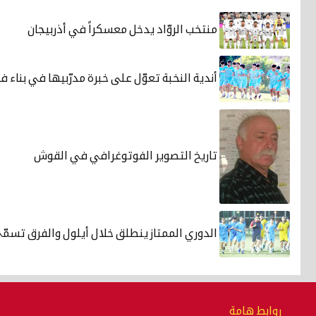
منتخب الروّاد يدخل معسكراً في أذربيجان
أندية النخبة تعوّل على خبرة مدرّبيها في بناء ف
تاريخ التصوير الفوتوغرافي في القوش
الدوري الممتاز ينطلق خلال أيلول والفرق تسمّ
روابط هامة