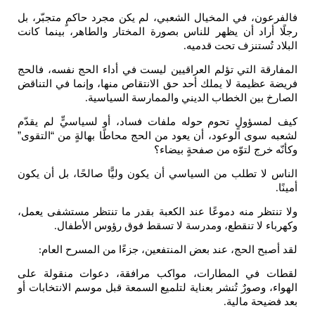
فالفرعون، في المخيال الشعبي، لم يكن مجرد حاكمٍ متجبّر، بل
رجلًا أراد أن يظهر للناس بصورة المختار والطاهر، بينما كانت
البلاد تُستنزف تحت قدميه
.
المفارقة التي تؤلم العراقيين ليست في أداء الحج نفسه، فالحج
فريضة عظيمة لا يملك أحد حق الانتقاص منها، وإنما في التناقض
الصارخ بين الخطاب الديني والممارسة السياسية
.
كيف لمسؤولٍ تحوم حوله ملفات فساد، أو لسياسيٍّ لم يقدّم
لشعبه سوى الوعود، أن يعود من الحج محاطًا بهالةٍ من “التقوى”
وكأنّه خرج لتوّه من صفحةٍ بيضاء؟
الناس لا تطلب من السياسي أن يكون وليًّا صالحًا، بل أن يكون
أمينًا
.
ولا تنتظر منه دموعًا عند الكعبة بقدر ما تنتظر مستشفى يعمل،
وكهرباء لا تنقطع، ومدرسة لا تسقط فوق رؤوس الأطفال
.
لقد أصبح الحج، عند بعض المنتفعين، جزءًا من المسرح العام
:
لقطات في المطارات، مواكب مرافقة، دعوات منقولة على
الهواء، وصورٌ تُنشر بعناية لتلميع السمعة قبل موسم الانتخابات أو
بعد فضيحة مالية
.