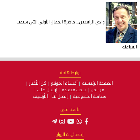
وادي الرافدين... حاضرة الجمال الأولى التي سبقت
الفراعنة
روابط هامة
الصفحة الرئيسية
أقسـام الموقع
كل الأخبار
من نحن
بـــحث متقـدم
إرسال طلب
سياسة الخصوصية
إتصـل بنـا
الأرشيف
تابعنا على
إحصائيات الزوار