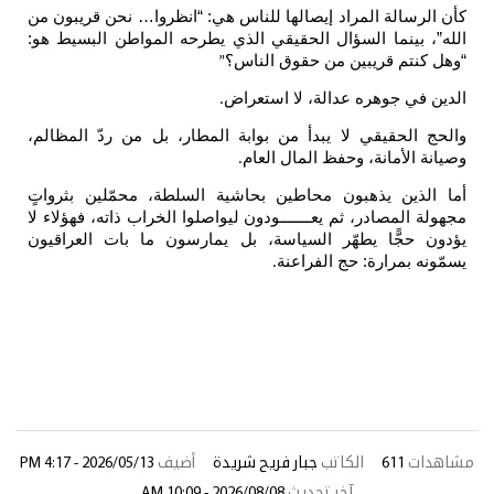
كأن الرسالة المراد إيصالها للناس هي: “انظروا… نحن قريبون من
الله”، بينما السؤال الحقيقي الذي يطرحه المواطن البسيط هو:
“وهل كنتم قريبين من حقوق الناس؟
”
الدين في جوهره عدالة، لا استعراض
.
والحج الحقيقي لا يبدأ من بوابة المطار، بل من ردّ المظالم،
وصيانة الأمانة، وحفظ المال العام
.
أما الذين يذهبون محاطين بحاشية السلطة، محمّلين بثرواتٍ
مجهولة المصادر، ثم يعـــــــودون ليواصلوا الخراب ذاته، فهؤلاء لا
يؤدون حجًّا يطهّر السياسة، بل يمارسون ما بات العراقيون
يسمّونه بمرارة: حج الفراعنة
.
مشاهدات
611
الكاتب
جبار فريح شريدة
أضيف
2026/05/13 - 4:17 PM
آخر تحديث
2026/08/08 - 10:09 AM