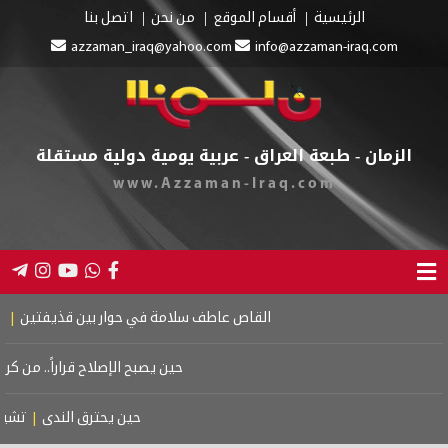
الرئيسية
أقسام الموقع
من نحن
اتصل بنا
azzaman_iraq@yahoo.com
info@azzaman-iraq.com
الزمان - طبعة العراق - عربية يومية دولية مستقلة
www.Azzaman-Iraq.com
القاص عاطف سلامة في حوار بين قذيفتين
|
كتاب ا
حين يصبح الإصلاح قراراً.. من كربلاء
حين يحترق الندى
|
تشييع 