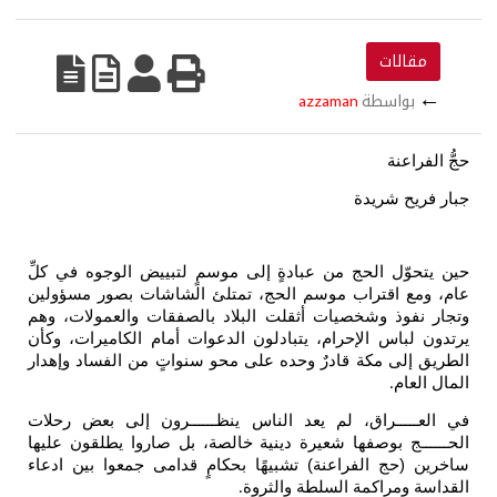
مقالات
←
بواسطة
azzaman
حجُّ الفراعنة
جبار فريح شريدة
حين يتحوّل الحج من عبادةٍ إلى موسمٍ لتبييض الوجوه في كلِّ
عام، ومع اقتراب موسم الحج، تمتلئ الشاشات بصور مسؤولين
وتجار نفوذ وشخصيات أثقلت البلاد بالصفقات والعمولات، وهم
يرتدون لباس الإحرام، يتبادلون الدعوات أمام الكاميرات، وكأن
الطريق إلى مكة قادرٌ وحده على محو سنواتٍ من الفساد وإهدار
المال العام
.
في العـــــراق، لم يعد الناس ينظــــــرون إلى بعض رحلات
الحــــــج بوصفها شعيرة دينية خالصة، بل صاروا يطلقون عليها
ساخرين (حج الفراعنة) تشبيهًا بحكامٍ قدامى جمعوا بين ادعاء
القداسة ومراكمة السلطة والثروة
.