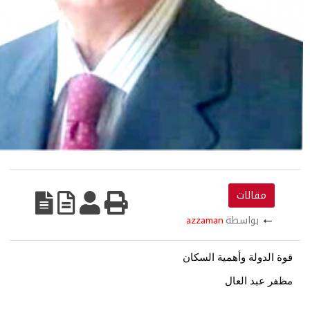
طة
azzaman
أهمية السكان
ال