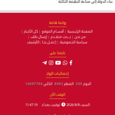
ناعة النهضة الثالثة
روابط هامة
فحة الرئيسية
أقسـام الموقع
كل الأخبار
من نحن
بـــحث متقـدم
إرسال طلب
سياسة الخصوصية
إتصـل بنـا
الأرشيف
تابعنا على
إحصائيات الزوار
يوم
500
الشهر
8092
الكلي
16097796
الوقت الآن
بت 2026/8/8
توقيت بغداد
11:47:19