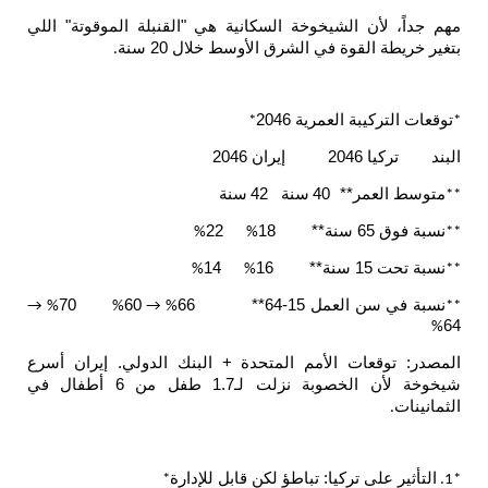
ن الشيخوخة السكانية هي "القنبلة الموقوتة" اللي
قوة في الشرق الأوسط خلال 20 سنة
.
ة العمرية 2046
*
204
إيران 2046
مر**
40
سنة
42
سنة
22
18
%
%
14
16
%
%
عمل 15-64**
66
60
70
% →
%
% →
عات الأمم المتحدة + البنك الدولي. إيران أسرع
شيخوخة لأن الخصوبة نزلت لـ1.7 طفل من 6 أطفال في
ى تركيا: تباطؤ لكن قابل للإدارة
*