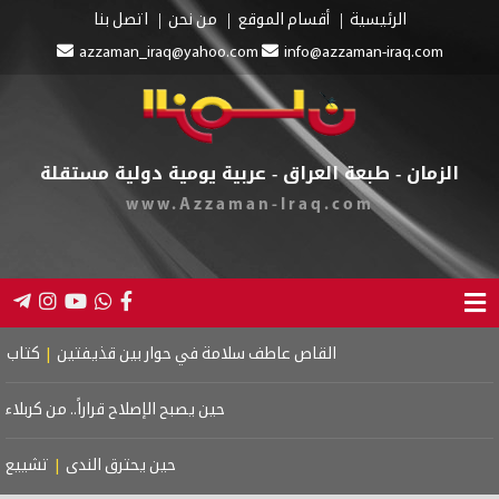
يسية
أقسام الموقع
من نحن
اتصل بنا
azzaman_iraq@yahoo.com
info@azzaman-
طبعة العراق - عربية يومية دولية مستقلة
www.Azzaman-Iraq.com
قاص عاطف سلامة في حوار بين قذيفتين
|
كتاب اسرائيل الكبرى: دراسة في 
حين يصبح الإصلاح قراراً.. من كربلاء إلى معركة الدولة ضد ال
حين يحترق الندى
|
تشييع موتسارت
|
الحرف يعر