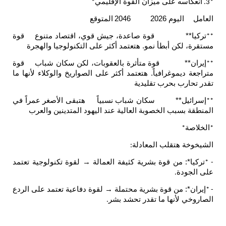
لى ميزان القوة الإقليمي
*
2026
2046
المتوقع
قوة صاعدة، جيش قوي، اقتصاد متنوع
قوة
بطأ نمو. هتعتمد أكثر على التكنولوجيا والهجرة
قوة متأثرة بالعقوبات، لكن سكان شباب
قوة
رافياً. هتعتمد أكثر على الصواريخ والوكلاء لأنها ما
حرب تقليدية
سكان شباب نسبياً
هتبقى الأصغر عمراً في
الخصوبة العالية عند اليهود المتدينين والعرب
لب المعادلة
:
 قوة بشرية كثيفة العمالة → لقوة تكنولوجية تعتمد
 قوة بشرية محتملة → لقوة دفاعية تعتمد على الردع
ها ما تقدر تحشد بشر
.