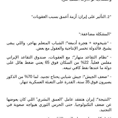
لى إيران: أزمة أعمق بسبب العقوبات
*
اعفة
:*
هجرة أدمغة*: الشباب المتعلم يهاجر، واللي يبقى
ة تخسر الإنتاجية والعقول مع بعض
.
اعد منهار*: مع العقوبات، صندوق التقاعد الإيراني
مفلس فعلياً. 22% من السكان فوق 65 يعني ضغط هائل على
 نفط كافي تبيعه
.
ضعف الجيش*: جيش شبابي يحتاج تجنيد. لما 70% من الذكور
ار
.
يران هتفقد عامل "العمق البشري" اللي كان يعوضها
نولوجيا. حتى الحرس الثوري هيواجه صعوبة في