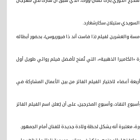
المخرج الكوري بارك تشان-ووك، الذي سبق أن شارك في مهرجان
ل السويدي ستيلان سكارشغارد.
سة والعشرين لفيلم (ذا فاست أند ذا فيوريوس)، بحضور أبطاله
نة تحكيم جائزة «الكاميرا الذهبية»، التي تُمنح لأفضل فيلم روائي طويل أول
ة أعضاء لاختيار الفيلم الفائز من بين الأعمال المشاركة في
وع النقاد، وأسبوع المخرجين، على أن يُعلن اسم الفيلم الفائز
رة، معتبرة أنه يشكل لحظة ولادة جديدة للفنان أمام الجمهور.