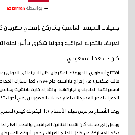
←
بواسطة
azzaman
جميلات السينما العالمية يشاركن بإفتتاح مهرجان ك
تعريف بالتجربة العراقية ومونيا شكري ترأس لجنة ال
كان - سعد المسعودي
أفتتاح أسطوري للدورة 79 لمهرجان كان الس
(بالب فيكشن) من إخراج تا
لمسيرتهما الطويلة وإنجازاتهما, وتشارك كايت بلانشيت وخافيير
الحمراء لقصر المهرجانات امام عدسات المصوريين , في أجواء تخيّم
وبعد الأفتتاح تم عرض فيلم الأفتتاح (ذا إليكتريك كيس) للمخرج ب
ووصل إلى مدينة كان نقيب الفنانين العراقيين والمدير العام ل
هذه المشاركة من خلال الجناح العراقي ضمن أروقة المهرجان ب