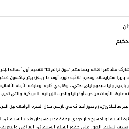
ان
تحكيم
ينمائي الدولي بمشاركة مشاهير العالم يتقدمهم "جون ترافولتا" لتقديم أول أعماله
رانتينو عام 1994، كما تشارك المخرجة باربرا سترايساند ومخرج ثلاثية (لورد أوف ذا رينغز
 بارديم وليا سيدو,وليلى بختي، ، وهايدي كلوم وعارضة الأزياء الألم
 عليها الأزمات من حرب أوكرانيا والحرب الإيرانية الامريكية والتي تغيب
يير سالفادوري، ر وتدور أحداثه في باريس خلال الفترة الواقعة بين الحربي
دائرة السينما والمسرح جبار جودي برفقة مدير مهرجان بغداد السينمائ
هدف تسليط الضوء على حضور الفيلم السينمائي العراقي والتعريف بالت