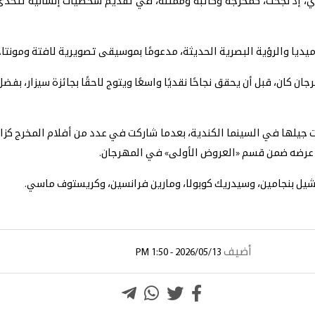
لشكري، إذ نجحت، كمخرجة وكاتبة وممثلة، في تقديم شخصيات إنسانية تتحد
يديا والرؤية البصرية الحديثة، مدعومًا بموسيقى تصويرية لافتة ومونتاج
رة ما» ضمن مهرجان كان، قبل أن يحقق نجاحًا نقديًا واسعًا ويتوج لاحقًا بجائزة س
ت جيلها في السينما الكندية، بعدما شاركت في عدد من أفلام المخرج كزا
ر عرضه ضمن قسم «العروض الأولى» في المهرجان.
يشيل بنجامين، وسيدريك كوبولا، ومارين فرانسين، وكريستوف ماسي.
أضيف
2026/05/13 - 1:50 PM