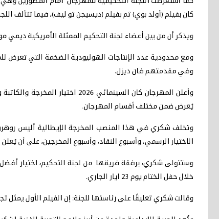
كما أستعرضت اللجنة التحكيمية للمهرجان امام المصورين وهي 
كان بفيلم (أولد بوي) ثم بفيلم (ديسيجن تو ليف)، فيما تتألف اللج
ويذكر أن من بين أعضاء لجنة التحكيم الممثلة الأمريكية ديمي م
ومع محدودية عدد الإنتاجات الهوليودية الضخمة التي تعرض للم
وفي مقدمتهم فان ديزل.
وأعلن المهرجان كان السينمائي 6
يُعرض ضمن مختلف أقسام المهرجان.
وتخلف شكري في هذا المنصب المخرجة الإيطالية أليس روهرواشر،
الاختيار الرسمي، وأسبوع النقاد، وأسبوع المخرجين، على أن يُعلن عن الجائزة
وستتولى شكري، برفقة فريقها من لجنة التحكيم، اختيار أفضل فيل
خلال حفل الختام يوم 23 ايار الجاري.
وقالت شكري تعليقًا على رئاستها للجنة: إن الفيلم الأول يمثل ت