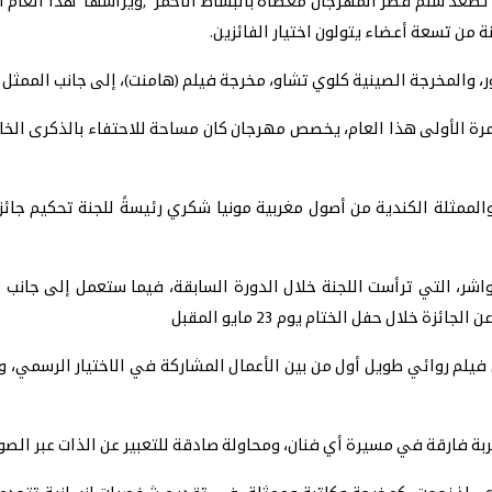
تصعد سلم قصر المهرجان مغطاة بالبساط الأحمر ,ويرأسها هذا العام 
نة من تسعة أعضاء يتولون اختيار الفائزين.
ور، والمخرجة الصينية كلوي تشاو، مخرجة فيلم (هامنت)، إلى جانب الممث
رة الأولى هذا العام، يخصص مهرجان كان مساحة للاحتفاء بالذكرى الخام
202 اختيار المخرجة والكاتبة والممثلة الكندية من أصول مغربية مونيا شكري رئيسةً للج
 التي ترأست اللجنة خلال الدورة السابقة، فيما ستعمل إلى جانب أربع
 خلال حفل الختام يوم 23 مايو المقبل
م روائي طويل أول من بين الأعمال المشاركة في الاختيار الرسمي، وأسب
جربة فارقة في مسيرة أي فنان، ومحاولة صادقة للتعبير عن الذات عبر الصو