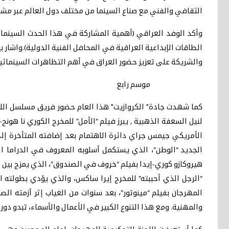
الثقافي والفني مع صناع السينما من مختلف دول العالم عبر مشا
وأكد الوفد العراقي (أهمية المشاركة في هذا الحدث السينمائي 
الطاقات الإبداعية العراقية في المحافل الفنية الدولية).واشار 
والشريكة على تعزيز حضور العراق في أهم التظاهرات السينمائية ال
موسم رابع
كما شهدت جادة" الكروازيت" هذا العام حضور فريق مسلسل اللوت
لنيل السعفة الذهبية , يبرز فيلم “الأمل” للمخرج الكوري نا هو
الأمريكي جيمس جراي دائرة الاهتمام بعد إضافته المتأخرة إ
الجديد “الوطن”، الذي يستكمل أسلوبه المعروف في الدراما التا
هيروكازو كوري-إيدا بفيلم “خروف في الصندوق”، الذي يمزج بين الد
“الرجل الذي أحببته” للمخرج إيرا ساكس، والذي يؤدي بطولته 
المهرجان بفيلم “مينوتور”، بعد سنوات من الغياب إثر أزمته الص
والمهنية. ومع هذا التنوع الكبير في الأعمال والأسماء، تبدو دور