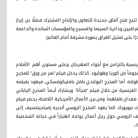
يح فتح آفاق جديدة للتعاون والإنتاج المشترك فضلًا عن إبراز
العراقيين ودائرة السينما والمسرح والمؤسسات الساندة والداعمة
رًا على تمثيل العراق بصورة مشرقة أمام العالم).
رنسية بالتزامن مع أجواء المهرجان. وعلى مستوى أهم الأفلام
جوماً من كوريا وهوليود. كذلك يدخل فيلم “نمر من ورق” للمخرج
ته. أما المخرج البولندي بافل بافليكوفسكي، فيعود بفيلمه
لفرنسية من خلال فيلم “فجأة”. ويشارك أيضاً المخرج الياباني
د فقدان طفلهما. ومن بين الأعمال الأمريكية اللافتة، يحضر فيلم
 نيويورك. كما يعود المخرج الروسي أندريه زفياجينتسيف إلى
الريف الروسي حول رجل أعمال يواجه انهياراً في حياته الشخصية
..