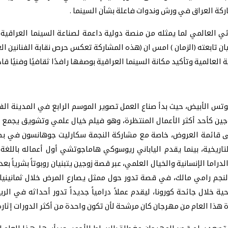
ركة العراق في ورش وندوات فاعلة بشأن السينما .
العالمي لما يمثله من منصة دولية داعمة لصناعة السينما العراقية تت
بيان تابعته (الزمان ) امس ان (هذه المشاركة تعكس حرص نقابة الفنانين 
عالمية وتأكيد مكانة السينما العراقية بوصفها رافدًا ثقافيًا وفنيًا قاد
س الأبيض، حيث بدأ صناع العمل تصوير الموسم الرابع في المدينة الف
نج-جين كأحد أكثر الأعمال المنتظرة، وهو فيلم خيال علمي وتشويق يجمع ن
لى قائمة العروض، خاصة مع مشاركة النجمة سكارليت جوهانسون في بطول
ريخية، بينما يقدم الياباني ريوسوكي هاماجوتشي أول أعماله باللغة ا
راما الإنسانية والخيال العلمي، عبر قصة زوجين يتبنيان روبوتاً بشرياً بع
النجم رامي مالك، في قصة تدور حول ممثل يصارع المرض خلال ثمانينيات
حية خلال جائحة كورونا، ليقدم عملاً درامياً جديداً تدور أحداثه في 
ة هذا العام من مهرجان كان مرشحة لأن تكون واحدة من أكثر الدورات إثارة،