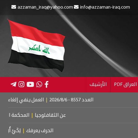
azzaman_iraq@yahoo.com
info@azzaman-iraq.com
عراق PDF
الأرشيف
العدد 8557 - 2026/8/6
|
العمل ينفي إلغاء الإعانة عن المستف
عن الثقافلوجيا
|
المحكمة الجنائية الدولية
الحرف يعرفك
|
لِكَيْ أُبَالِغَ فِي حُبِّكِ