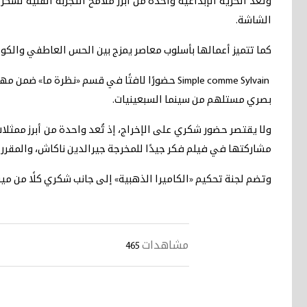
وتُعد الحرية الإبداعية واحدة من أبرز ملامح التجربة الفنية 
الشاشة.
كما تتميز أعمالها بأسلوب معاصر يمزج بين الحس العاطفي والكوم
Simple comme Sylvain حضورًا لافتًا في قسم «نظ
بصري مستلهم من سينما السبعينيات.
ولا يقتصر حضور شكري على الإخراج، إذ تُعد واحدة من أبرز ممثلا
مشاركتها في فيلم فكر جيدًا للمخرجة جيرالدين ناكاش، والمقر
وتضم لجنة تحكيم «الكاميرا الذهبية» إلى جانب شكري كلًا من م
مشاهدات
465