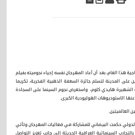
 الإخراجية هذا العام، بعد أن أعاد المهرجان نفسه إحياء نجوميته بفيلم
) بيتر جاكسون ضيفين على المدينة لتسلم جائزة السعفة الذهبية الفخرية، تكريما
انية الشهيرة هايدي كلوم، واستعرض نجوم السينما على السجادة
 عنها الاستوديوهات الهوليودية الكبرى.
ن العالميتين.
ي الدولي حكمت البيضاني للمشاركة في فعاليات المهرجان وتأتي
جارب السينمائية العراقية الحديثة إلى جانب تعزيز التواصل