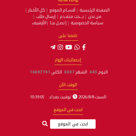
روابط هامة
الصفحة الرئيسية
أقسـام الموقع
كل الأخبار
من نحن
بـــحث متقـدم
إرسال طلب
سياسة الخصوصية
إتصـل بنـا
الأرشيف
تابعنا على
إحصائيات الزوار
اليوم
445
الشهر
8037
الكلي
16097741
الوقت الآن
السبت 2026/8/8
توقيت بغداد
10:39:06
ابحث في الموقع