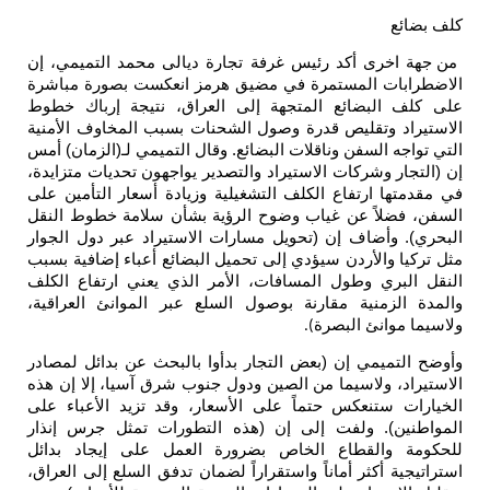
كلف بضائع
من جهة اخرى أكد رئيس غرفة تجارة ديالى محمد التميمي، إن
الاضطرابات المستمرة في مضيق هرمز انعكست بصورة مباشرة
على كلف البضائع المتجهة إلى العراق، نتيجة إرباك خطوط
الاستيراد وتقليص قدرة وصول الشحنات بسبب المخاوف الأمنية
التي تواجه السفن وناقلات البضائع. وقال التميمي لـ(الزمان) أمس
إن (التجار وشركات الاستيراد والتصدير يواجهون تحديات متزايدة،
في مقدمتها ارتفاع الكلف التشغيلية وزيادة أسعار التأمين على
السفن، فضلاً عن غياب وضوح الرؤية بشأن سلامة خطوط النقل
البحري). وأضاف إن (تحويل مسارات الاستيراد عبر دول الجوار
مثل تركيا والأردن سيؤدي إلى تحميل البضائع أعباء إضافية بسبب
النقل البري وطول المسافات، الأمر الذي يعني ارتفاع الكلف
والمدة الزمنية مقارنة بوصول السلع عبر الموانئ العراقية،
ولاسيما موانئ البصرة
).
وأوضح التميمي إن (بعض التجار بدأوا بالبحث عن بدائل لمصادر
الاستيراد، ولاسيما من الصين ودول جنوب شرق آسيا، إلا إن هذه
الخيارات ستنعكس حتماً على الأسعار، وقد تزيد الأعباء على
المواطنين). ولفت إلى إن (هذه التطورات تمثل جرس إنذار
للحكومة والقطاع الخاص بضرورة العمل على إيجاد بدائل
استراتيجية أكثر أماناً واستقراراً لضمان تدفق السلع إلى العراق،