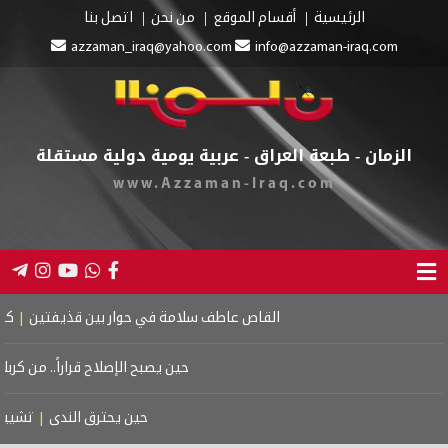
الرئيسية
أقسام الموقع
من نحن
اتصل بنا
azzaman_iraq@yahoo.com
info@azzaman-iraq.com
الزمان - طبعة العراق - عربية يومية دولية مستقلة
www.Azzaman-Iraq.com
القاص عاطف سلامة في حوار بين قذيفتين
|
كتاب اسر
حين يصبح الإصلاح قراراً.. من كربلاء 
حين يحترق الندى
|
تشييع م