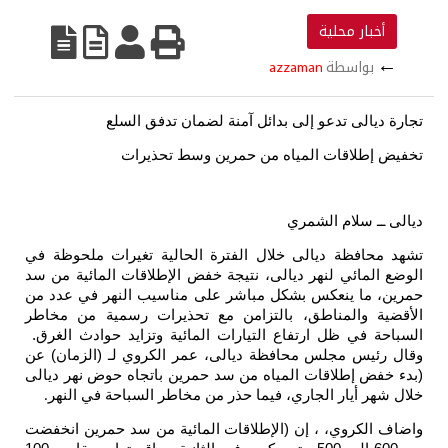
أخبار محلية
←
بواسطة
azzaman
تجارة ديالى تدعو إلى بدائل آمنة لضمان تدفق السلع
تخفيض إطلاقات المياه من حمرين وسط تحذيرات
ديالى ــ سلام الشمري
تشهد محافظة ديالى خلال الفترة الحالية تغيرات ملحوظة في
الوضع المائي لنهر ديالى، نتيجة خفض الإطلاقات المائية من سد
حمرين، ما ينعكس بشكل مباشر على مناسيب النهر في عدد من
الأقضية والمناطق، بالتزامن مع تحذيرات رسمية من مخاطر
السباحة في ظل ارتفاع التيارات المائية وتزايد حوادث الغرق.
وقال رئيس مجلس محافظة ديالى، عمر الكروي لـ (الزمان) عن
(بدء خفض إطلاقات المياه من سد حمرين باتجاه حوض نهر ديالى
خلال شهر أيار الجاري، فيما حذر من مخاطر السباحة في النهر
.
واضاف الكروي، ، إن (الإطلاقات المائية من سد حمرين انخفضت