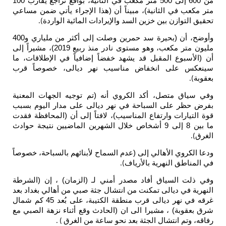
من 600 إلى 500 متر مكعب في الثانية، بواقع تراجع يقارب 100
متر مكعب في الثانية)، مبيناً أن (هذا الإجراء يأتي ضمن مساعي
تحقيق التوازن بين خزين السد والإيرادات المائية الواردة
).
وأوضح، أن (بحيرة سد حمرين وصلت إلى أكثر من ملياري و400
مليون متر مكعب، وهو مستوى نادر منذ ربيع 2019)، مشيراً إلى
أن (الأسبوع المقبل قد يشهد خفضاً إضافياً في الإطلاقات، ما
سينعكس على انخفاض مناسيب نهر ديالى، خصوصاً قرب
بعقوبة
).
وفي سياق متصل، أكد الكروي أنه (تم توجيه الجهات المعنية
بفرض حظر على السباحة في نهر ديالى على مدار اليوم بسبب
قوة التيارات وارتفاع المناسيب)، لافتاً إلى أن (المحافظة فقدت
ما بين 8 إلى 9 أشخاص خلال الشهرين الماضيين نتيجة حوادث
الغرق
).
ودعا الكروي الأهالي إلى (عدم السماح لأبنائهم بالسباحة، خصوصاً
في المناطق النهرية بالأرياف
).
وفي ذلت السياق أفاد مصدر أمني لـ (الزمان) ، إن (الشرطة
النهرية في ديالى تمكنت من انتشال جثة صبي من أهالي بغداد بعد
غرقه في نهر ديالى قرب منطقة الكتيبة، على بُعد 45 كم شمال
شرق بعقوبة) ، مشيرا الى ان (الحادث وقع أثناء نزهة الصبي مع
رفاقه، وتم انتشال الجثة بعد نحو ساعة من الغرق
) .