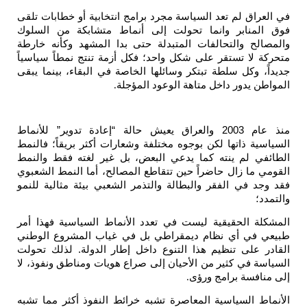
العراق لم تعد السياسة مجرد برامج انتخابية أو خطابات تلقى
ق المنابر وانما تحولت إلى أنماط متشابكة من السلوك
مصالح والتحالفات المتبدلة حتى بدا المشهد وكأنه خارطة
ركة لا تستقر على شكل واحد؛ فكل أزمة تنتج نمطاً سياسياً
داً، وكل سلطة تبتكر وسائلها الخاصة في البقاء، بينما يبقى
واطن يدور داخل متاهة الوعود المؤجلة
.
منذ عام 2003 والعراق يعيش حالة “إعادة تدوير” للأنماط
ياسية ذاتها لكن بوجوه مختلفة وشعارات أكثر بريقاً؛ فالنمط
ائفي لم ينته كما يدعي البعض، بل غير لغته فقط والنمط
ومي ما زال حاضراً حين تتقاطع المصالح، أما النمط الشعبوي
 وجد في الفقر والبطالة والتذمر الشعبي بيئة مثالية للنمو
تمدد؛
شكلة الحقيقية ليست في تعدد الأنماط السياسية فهذا أمر
يعي في أي نظام ديمقراطي بل في غياب المشروع الوطني
ادر على تنظيم هذا التنوع داخل إطار الدولة. لذلك تحولت
ياسة في كثير من الأحيان إلى صراع هويات ومناطق ونفوذ، لا
 منافسة برامج ورؤى
.
نماط السياسية المعاصرة تشبه خرائط النفوذ أكثر مما تشبه