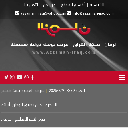
الرئيسية
أقسام الموقع
من نحن
اتصل بنا
azzaman_iraq@yahoo.com
info@azzaman-iraq.com
لزمان - طبعة العراق - عربية يومية دولية مستقلة
www.Azzaman-Iraq.com
العدد 8559 - 2026/8/9
|
شرطة العقود تنقذ طفلين من الغرق بال
الهجرة... حين يضيق الوطن بأبنائه
|
دبلوماسية 
يوم النصر العظيم
|
عزف على وتر الخس