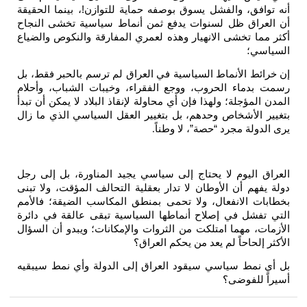
 توافق، والفشل يسوق بوصفه حماية للتوازن!، بينما الحقيقة
 العراق ظل لسنوات يدفع ثمن أنماط سياسية تخشى النجاح
ر مما تخشى الانهيار وهذه لعمري المفارقة والنكوص والضياع
سياسي؛
خرائط الأنماط السياسية في العراق لم ترسم بالحبر فقط، بل
ت بدماء الحروب، ووجع الفقراء، وخيبات الشباب، وأحلام
دن المؤجلة؛ ولهذا فإن أي محاولة لإنقاذ البلاد لا يمكن أن تبدأ
يير الأشخاص وحدهم، بل بتغيير العقل السياسي الذي ما زال
 الدولة مجرد “حصة”، لا وطناً
.
راق اليوم لا يحتاج إلى سياسي يجيد المناورة، بل إلى رجل
ة يفهم أن الأوطان لا تدار بعقلية التحالف المؤقت، ولا تبنى
ابات الانفعال، ولا تحمى بمنطق المكاسب الضيقة؛ فالأمم
ي تفشل في إصلاح أنماطها السياسية تبقى عالقة في دائرة
زمات، مهما امتلكت من الثروات والإمكانات؛ ويبدو أن السؤال
كثر إلحاحاً لم يعد من يحكم العراق؟
أي نمط سياسي سيقود العراق إلى الدولة وأي نمط سيبقيه
راً للفوضى؟