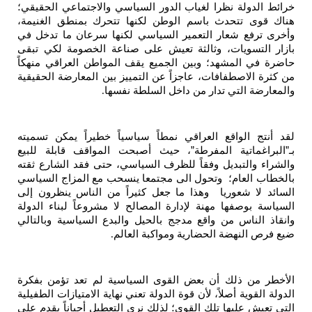
ئط الدولة نظرا لغياب الدور السياسي والاجتماعي الحقيقي؛
اك قوى تتحدث باسم الوطن لكنها تتحرك بمنطق الغنيمة،
رى ترفع شعار التعمير السياسي لكنها سرعان ما تدخل في
ار التسويات، وثالثة تعيش على صناعة الخصومة لكي تبقى
رة في المشهد؛ وبين الجميع يقف المواطن العراقي منهكاً
كثرة الاصطفافات، عاجزاً عن التمييز بين المعارضة الحقيقية
معارضة التي تدار من داخل السلطة نفسها
.
 أنتج الواقع العراقي نمطاً سياسياً خطيراً يمكن تسميته
البراغماتية المفرطة”، حيث أصبحت المواقف قابلة للبيع
شراء والتبديل وفقاً للظرف السياسي، حتى فقد الشارع ثقته
خطاب العام؛ وتحول الى مجتمعا ينسحب مع المزاج السياسي
ائد لا شعوريا وهذا ما جعل كثيراً من الناس ينظرون إلى
ياسة بوصفها مهنة لإدارة المصالح لا مشروعاً لبناء الدولة
قاذ الناس من واقع مدجج بالحيل والبدع السياسية وبالتالي
 فرص النهضة الحضارية ومواكبة العالم
.
أخطر من ذلك أن بعض القوى السياسية لم تعد تؤمن بفكرة
ولة القوية أصلاً، لأن قوة الدولة تعني نهاية الامتيازات الطفيلية
ي تعيش عليها تلك القوى؛ لذلك نرى التعطيل أحياناً يقدم على