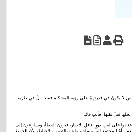
خاصِ لا يكونُ في قدرتهمْ على رؤيةِ المشكلةِ فقط، بلْ في طريقةِ
حلها قبلَ نقلها، فأنتِ قائد
.
 اعتادوا على لعبِ دورٍ ناقلٍ الأخبار، فيرونْ الخطأ، ويسارعونَ إلى
ملِ أوْ المجتمعِ إلى مساحةٍ مليئةٍ بالتذمرِ والإحباط، لأنَ الجميعَ