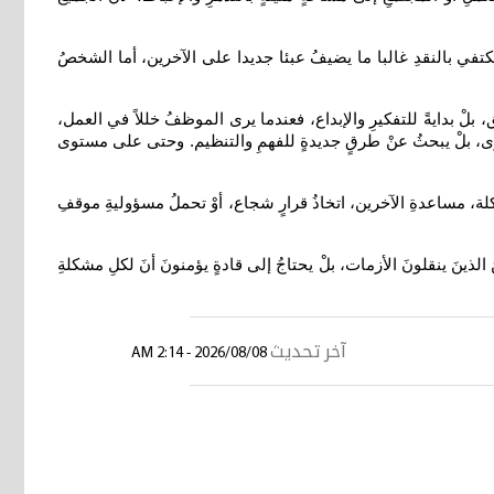
تفي بالنقدِ غالبا ما يضيفُ عبئا جديدا على الآخرين، أما الشخصُ
ق، بلْ بدايةً للتفكيرِ والإبداع، فعندما يرى الموظفُ خللاً في العمل،
شكوى، بلْ يبحثُ عنْ طرقٍ جديدةٍ للفهمِ والتنظيم. وحتى على مستوى
كلة، مساعدةِ الآخرين، اتخاذُ قرارٍ شجاع، أوْ تحملُ مسؤوليةِ موقفِ
لذينَ ينقلونَ الأزمات، بلْ يحتاجُ إلى قادةٍ يؤمنونَ أنَ لكلِ مشكلةِ
آخر تحديث
2026/08/08 - 2:14 AM