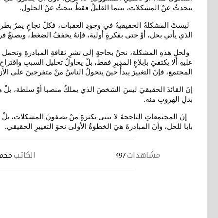
يتحدثُ عنْ المشكلات، بينما القليلُ فقطْ يبحثُ عنْ الحلول
.
ليستْ المشكلةُ الحقيقيةُ في وجودِ العقبات، فكلّ نجاحٍ يمرُ بط
الذي يأتي بحل، أوْ حتى بفكرةٍ أولية، فإنهُ يخففُ الضغط، ويصنعُ فر
ولحلِ هذهِ المشكلة، نحنُ بحاجةٍ إلى نشرِ ثقافةِ المبادرةِ وتحمل ال
عليهِ ألا يكتفيَ بإبلاغِ المديرِ فقط، بلْ يحاولُ تحليل السببِ وا
المجتمع، فإنَ التغييرَ يبدأُ حينَ يتحولُ الناسُ منْ متفرجينَ على ا
إنَ القائدَ الحقيقيَ ليسَ الشخصَ الذي يملكُ منصبا أوْ سلطة، بلْ هو
بدلِ الهروبِ منه
.
إنَ المجتمعاتِ الناجحةَ لا تبنى بكثرةِ منْ يصفونَ المشكلات، بلْ بك
بابا للحل، وأنَ المبادرةَ هيَ الخطوةُ الأولى نحوَ التغييرِ الحقيقي
.
مشاهدات
الكاتب
497
محمد