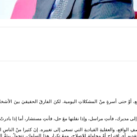
مع، أوْ حتى أسرةٍ منْ المشكلاتِ اليومية. لكنَ الفارقَ الحقيقيَ بينَ الأش
َ إلى مديرك، فأنتِ مراسل، وإذا نقلتها معَ حل، فأنتِ مستشار، أما إذا بادرتْ ب
صفِ الواقع، والعقليةِ القياديةِ التي تسعى إلى تغييره. إنَ كثيرا منْ الناسِ
ِ أيِ اقتراحٍ أوْ محاولةٍ للإصلاح، ومعَ تكرارِ هذا السلوك، تتحولُ بيئةُ الع