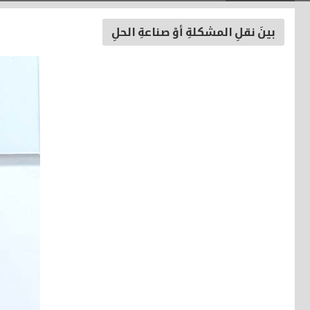
بينَ نقلِ المشكلةِ أوْ صناعةِ الحلِ