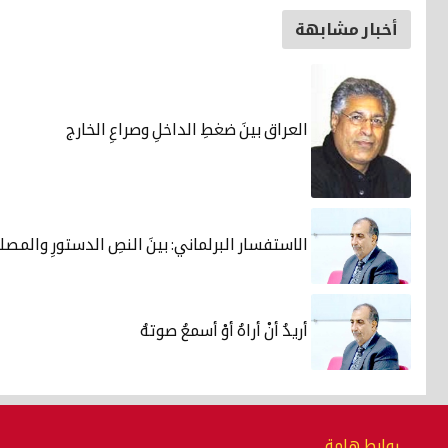
أخبار مشابهة
العراق بينَ ضغطِ الداخلِ وصراعِ الخارج
الاستفسار البرلماني: بينَ النصِ الدستورِ والمصلح
أريدُ أنْ أراهُ أوْ أسمعُ صوتهُ
روابط هامة