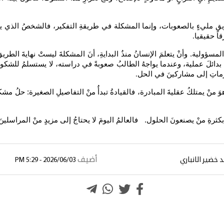
ريقٍ مليءٍ بالصعوبات، وإنما المشكلة في طريقةِ التفكير، فالشخصُ الذي يك
قا حقيقيا
.
مسؤولية. وأنْ يتعلمَ الإنسانُ منذُ البدايةِ، أنَ المشكلةَ ليستْ نهايةَ الطري
قتراح بدائلَ عملية، وعندما يواجهُ الطالبُ صعوبةً في دراسته، لا يستسلمُ لل
لأزماتِ إلى مشاركينَ في الحل
.
َ منْ يمتلكُ عقليةَ المبادرة، فالقيادةُ تبدأُ منْ التفاصيلِ الصغيرة: حلُ مش
ثرةِ منْ يصنعونَ الحلول. فالعالمُ اليومَ لا يحتاجُ إلى مزيدٍ منْ المراسلينَ ا
أضيف
 خضير الانباري
2026/06/03 - 5:29 PM