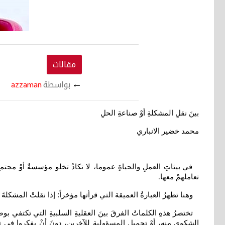
مقالات
←
بواسطة
azzaman
بينَ نقلِ المشكلةِ أوْ صناعةِ الحلِ
محمد خضير الانباري
في بيئاتِ العملِ والحياةِ عموما، لا تكادُ تخلو مؤسسةٌ أوْ مجت
تعاملهمْ معها
.
وهنا تظهرُ العبارةُ العميقة التي قرأتها مؤخراً: إذا نقلتْ المشكلة
تختصرُ هذهِ الكلماتُ الفرقَ بينَ العقليةِ السلبيةِ التي تكتفي بو
الشكوى منه، أوْ تحميلِ المسؤوليةِ للآخرين، دونَ أنْ يفكروا في تقديم