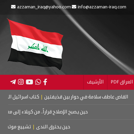
azzaman_iraq@yahoo.com
info@azzaman-iraq.com
عراق PDF
الأرشيف
 عاطف سلامة في حوار بين قذيفتين
|
كتاب اسرائيل الكبرى: دراس
حين يصبح الإصلاح قراراً.. من كربلاء إلى معركة الد
حين يحترق الندى
|
تشييع موتسارت
|
ا