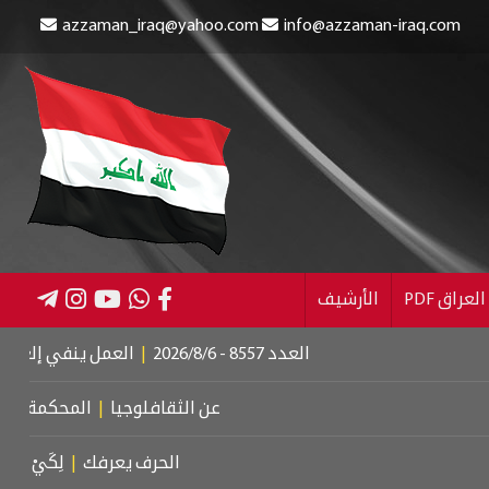
azzaman_iraq@yahoo.com
info@azzaman-iraq.com
عراق PDF
الأرشيف
العدد 8557 - 2026/8/6
|
العمل ينفي إلغاء الإعانة عن 
عن الثقافلوجيا
|
المحكمة الجنائية الد
الحرف يعرفك
|
لِكَيْ أُبَالِغَ فِي حُب