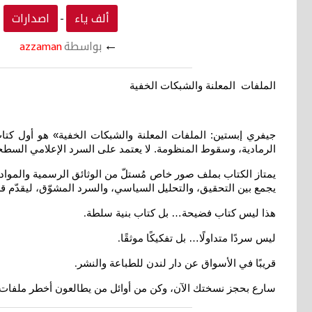
ألف ياء
اصدارات
-
←
بواسطة
azzaman
الملفات المعلنة والشبكات الخفية
جيفري إبستين: الملفات المعلنة والشبكات الخفية» هو أول كتا
الرمادية، وسقوط المنظومة. لا يعتمد على السرد الإعلامي السطح
يمتاز الكتاب بملف صور خاص مُستلّ من الوثائق الرسمية والمواد 
يجمع بين التحقيق، والتحليل السياسي، والسرد المشوّق، ليقدّم قر
هذا ليس كتاب فضيحة… بل كتاب بنية سلطة
.
ليس سردًا متداولًا… بل تفكيكًا موثقًا
.
قريبًا في الأسواق عن دار لندن للطباعة والنشر
.
سارع بحجز نسختك الآن، وكن من أوائل من يطالعون أخطر ملفات 