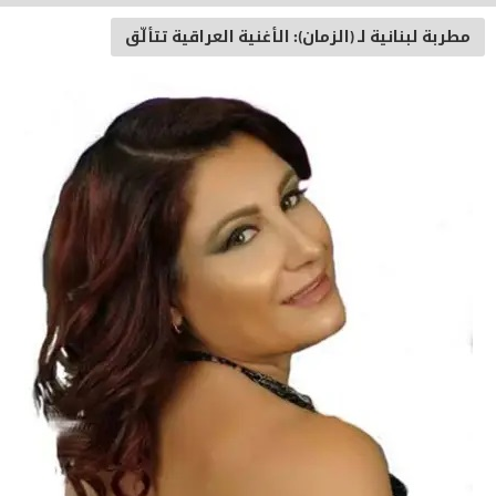
مطربة لبنانية لـ (الزمان): الأغنية العراقية تتألّق