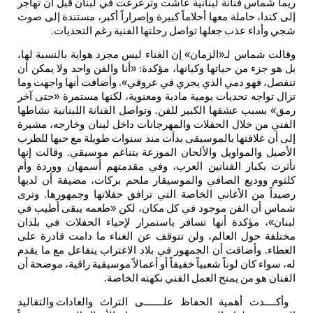
ريما
شماس
فنانة
لبنانية
عاشت
وترعرعت
في
لبنان
قبل
أن
تهاجر
إلى
كندا،
حاملة
معها
أحلاماً
كبيرة
وإصراراً
أكبر،
مستندة
إلى
صوت
شجي
وأداء
عذب
جعلها
تواصل
رحلتها
الفنية
رغم
التحديات
.
وقالت
شماس
لـ«الزمان
»
إن
الغناء
ليس
مجرد
هواية
بالنسبة
لها،
بل
هو
جزء
من
حياتها
وكيانها،
مؤكدة
«أنا
والفن
واحد
ولا
يمكن
أن
:
ننفصل،
فهو
دمي
الذي
يجري
في
عروقي
»
وأضافت
أنها
واجهت
وما
.
تزال
تواجه
تحديات
يومية
مادية
ومعنوية،
لكنها
مستمرة
«حتى
آخر
رمق
»
بسبب
عشقها
الكبير
للفن
وتواصل
الفنانة
اللبنانية
نشاطها
.
الفني
من
خلال
الحفلات
والمهرجانات
داخل
لبنان
وخارجه،
مشيرة
إلى
أن
علاقتها
بالموسيقى
بدأت
منذ
سنوات
طويلة
مع
حبها
للطرب
الأصيل
والمواويل
والألحان
الموزعة
بتناغم
موسيقي
وقالت
إنها
.
تأثرت
بكبار
الفنانين
العرب،
وفي
مقدمتهم
أسمهان
ووردة
وأم
كلثوم
ووديع
الصافي
والموسيقار
ملحم
بركات،
مضيفة
أن
لديها
رصيداً
من
الأغاني
الخاصة
التي
ترافق
حفلاتها
وجمهورها
وترى
.
شماس
أن
الفن
موجود
في
كل
مكان،
لكن
«طعمه
يبقى
أطيب
في
لبنان
»،
مؤكدة
أنها
تسافر
باستمرار
لإحياء
الحفلات
في
بلدان
مختلفة
حول
العالم،
ولن
تتوقف
عن
الغناء
ما
دامت
قادرة
على
العطاء
وأضافت
أن
الجمهور
في
بلاد
الاغتراب
يتفاعل
مع
ما
يقدم
.
له،
سواء
كان
لوناً
شعبياً
خفيفاً
أو
أعمالاً
موسيقية
راقية،
موضحة
أن
الفنان
هو
من
يمنح
العمل
الفني
نكهته
الخاصة
.
وأكــــدت
أهمية
الحفاظ
علـــــــى
التراث
والعادات
والتقاليد