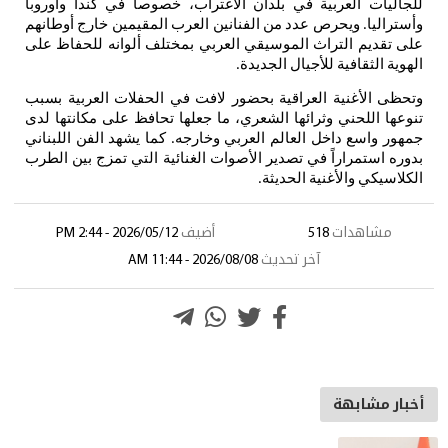
للجاليات
العربية
في
بلدان
الاغتراب،
خصوصاً
في
كندا
وأوروبا
وأستراليا
ويحرص
عدد
من
الفنانين
العرب
المقيمين
خارج
أوطانهم
.
على
تقديم
التراث
الموسيقي
العربي
بمختلف
ألوانه
للحفاظ
على
الهوية
الثقافية
للأجيال
الجديدة
.
وتحظى
الأغنية
العراقية
بحضور
لافت
في
الحفلات
العربية
بسبب
تنوعها
اللحني
وثرائها
الشعري،
ما
جعلها
تحافظ
على
مكانتها
لدى
جمهور
واسع
داخل
العالم
العربي
وخارجه
كما
يشهد
الفن
اللبناني
.
بدوره
استمراراً
في
تصدير
الأصوات
الغنائية
التي
تمزج
بين
الطرب
الكلاسيكي
والأغنية
الحديثة
.
مشاهدات
518
أضيف
2026/05/12 - 2:44 PM
آخر تحديث
2026/08/08 - 11:44 AM
أخبار مشابهة