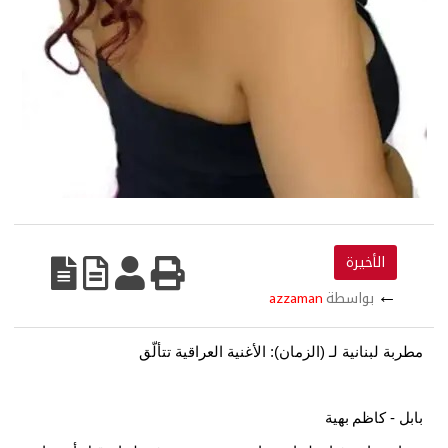
الأخيرة
←
بواسطة
azzaman
مطربة لبنانية لـ (الزمان): الأغنية العراقية تتألّق
بابل - كاظم
بهية