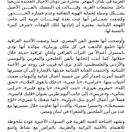
العربية
في
بلدان
المهجر،
محذرة
من
ذوبان
الأجيال
الجديدة
تدريجياً
داخل
مجتمعات
الغربة،
وقــــــالت
إن
التمسك
بالفـــــن
الأصيل
يشــــكل
وسيلة
لحماية
الهوية
الثقافية
وعدم
خسارة
الجــــــــذور
.
وكشفت
شمـــاس
أنها
غنت
بعدة
لهجــــــات
عربية
إلى
جانب
اللهجة
اللبنانية،
معتبرة
أن
إجادتها
لتلك
اللهجات
«شرف
كبير
»
بالنسبة
لها
.
وأوضحت
أنها
تعشق
الفن
المصري،
فيما
وصفت
الأغنية
العراقية
بأنها
«تلمع
كالذهب
في
كل
مكان
وزمان
»،
مؤكدة
أنها
تؤدي
باستمرار
أعمالاً
من
التراث
العراقي
وأغانٍ
عراقية
حديثة
خلال
حفلاتها
كما
أبدت
إعجابها
بالفن
الخليجي
والمغربي
والتونسي
.
والأردني
والفلسطيني،
الذي
ترى
أنه
قريب
في
روحه
من
الأغنية
اللبنانية
واختتمت
الفنانة
اللبنانية
حديثها
بالإشارة
إلى
أن
مسيرتها
.
الفنية
أثمرت
إصدار
أكثر
من
خمسة
أعمال
غنائية
وألبومات
ضمت
أغنيات
منها
«غرامي
»،
«يا
عمي
»،
«دخلك
يا
هوى
الغلاب
»،
«بحق
:
الله
»،
«مغروم
بغيري
»،
«بنت
الحرة
»،
«يا
وجع
قلبي
»،
«تركني
بحالي
»،
و«عريس
»،
إلى
جانب
ألبوم
طربي
بعنوان
«قلبك
قاسي
»،
فضلاً
عن
أعمال
أخرى
مثل
«دوارة
»،
«لما
شفتك
يا
عمري
»،
«لوّح
بمسبحتك
»،
و«سمرا
سمرا
»
وأكدت
أنها
تعاونت
خلال
مسيرتها
مع
.
عدد
من
أبرز
الملحنين
والشعراء
في
لبنان
ومصر
.
وتشهد
الساحة
الفنية
العربية
في
السنوات
الأخيرة
عودة
ملحوظة
للاهتمام
بالأغنية
التراثية
والطربية،
بالتزامن
مع
نشاط
واسع