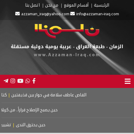
الرئيسية
أقسام الموقع
من نحن
اتصل بنا
azzaman_iraq@yahoo.com
info@azzaman-iraq.com
الزمان - طبعة العراق - عربية يومية دولية مستقلة
www.Azzaman-Iraq.com
القاص عاطف سلامة في حوار بين قذيفتين
|
كتاب اسرائ
حين يصبح الإصلاح قراراً.. من كربلاء إ
حين يحترق الندى
|
تشييع مو