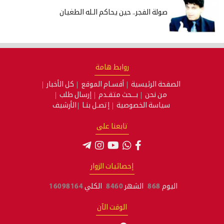
صولة الفجر.. حين يحاكم الـله الطغيان
روابط هامة
الصفحة الرئيسية
أقسـام الموقع
كل الأخبار
من نحن
بـــحث متقـدم
إرسال طلب
سياسة الخصوصية
إتصـل بنـا
الأرشيف
تابعنا على
إحصائيات الزوار
اليوم
868
الشهر
8460
الكلي
16098164
الوقت الآن