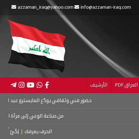
azzaman_iraq@yahoo.com
info@azzaman-iraq.com
عراق PDF
الأرشيف
حضور فني وثقافي يودّع المايسترو عبد الرزاق العزاوي
من صناعة الوعي إلى مرآة السلبيات
|
الحرف يعرفك
|
لِكَيْ أُبَالِغَ فِي حُ