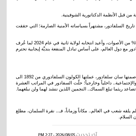
لة من قبل الأنظمة الدكتاتورية الشوفينية
.
حم، يرأس البلاد منذ 1 تموز 2019 كأصغر رئيس في تاريخ السلفادور، مشتهراً بسياساته الأمنية الصارمة؛ التي حققت
ولد أبو كايلة في العام 1981 لأب فلسطيني آرماندو أبو كايلة قطان، من بيت لحم، وأم سلفادورية.. فاز برئاسة السلفادور عام 2019 بنسبة 53% من الأصوات، وأعيد انتخابه لولاية ثانية في عام 2024 لما عُرف
ر مع دول العالم، على أساس تبادل المنفعة بنديَّة إيجابية تحترم
وقبل العودة الى مظلومية الفيليين، أعرج على جمهورية السلفادور الواقعة في أمريكا الوسطى، وهي أصغر دولة وأكثرها كثافة سكانية.. عاصمتها سان سلفادور، عملتها الكولون السلفادوري من 1892 الى
الإجتماعية.. داخلياً وخارجياً؛ حلّت السفادور في المراتب العشرة
.
قه شعب في العالم.. مكاناً وزماناً، فـ... نقرة السلمان، مطلع
ن السلام
.
آخر تحديث
2026/08/05 - 2:27 PM