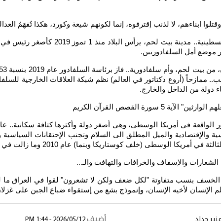
تلوا ابناءهم، لا لذنب إقترفوه، إنما لكونهم شيعة وكورد، هكذا تُفهَمُ العدا
من أصول فلسطينية.. مدينة بيت ل
مر موضع أمل السلفادوريين
.
 ممازحاً (أروع دكتاتور في العالم) نظم شبكة العلاقات الخارجية للسلفادو
ء دولة من الداخل والخارج
.
ورة القصص القرآن الكريم
ياسية والإقتصادية والميل المطلق الى السلام وتجنب الإحتقانات السياسية و
ما) عام 2010 وما زالت في تصاعد ريثما تبلغ السماك.. النجمين اللذين ننشد لهما ولن نبلغهما
 الشعارات والإسفاف والخرافات والتهافت والـ
...
الخسف بنسب متفاوتة "لكل ضعف ولكن لا تشعرون" لقوا في العراق ما لم يل
م الإنسان لأخيه الإنسان، وإنموذج بشع من إستقواء ضباع الجبن على غزلا
أضيف
نير حداد
2026/05/12 - 1:44 PM