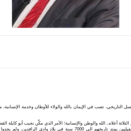
 التاريخي، تصب في الإيمان بالله والولاء للأوطان وخدمة الإنسانية، 
م الثلاثة أعلاه.. الله والوطن والإنسانية؛ الأمر الذي مكَّن نجيب أبو كاي
السلفادور، من تبوئ رئاسة جمهورية السلفادور، بينما الكورد الفيليين يمتد 