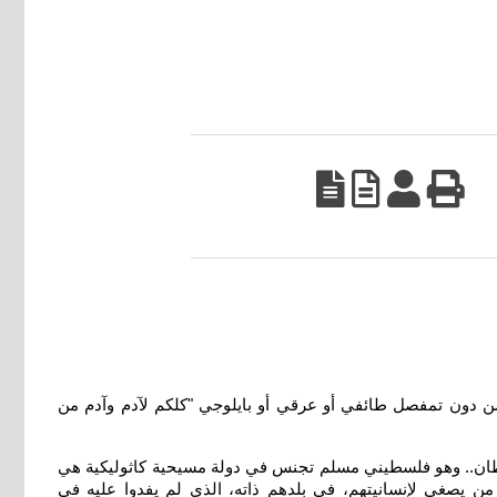
من دون تمفصل طائفي أو عرقي أو بايلوجي "كلكم لآدم وآدم من
لة القطان.. وهو فلسطيني مسلم تجنس في دولة مسيحية كاثوليكية هي
تاريخهم الى 7000 سنة في بلاد وادي الرافدين، ولم يجدوا من يصغي لإنسانيتهم، في بلدهم ذاته، الذي لم يفدوا عليه في