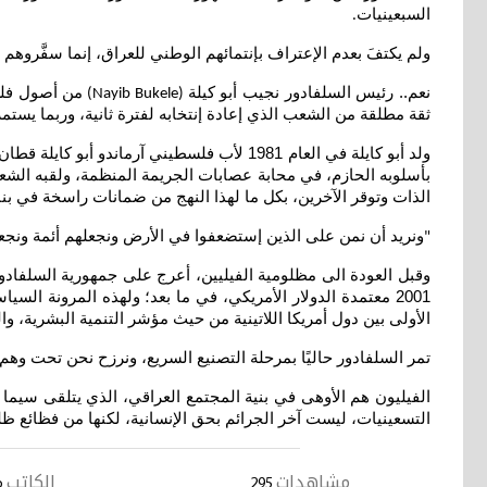
السبعينيات
.
ولم يكتفَ بعدم الإعتراف بإنتمائهم الوطني للعراق، إنما سفَّروهم وق
نعم.. رئيس السلفادور نجيب أبو كيلة
(Nayib Bukele)
ثقة مطلقة من الشعب الذي إعادة إنتخابه لفترة ثانية، وربما يست
بأسلوبه الحازم، في محابة عصابات الجريمة المنظمة، ولقبه الشعب..
الذات وتوقر الآخرين، بكل ما لهذا النهج من ضمانات راسخة في بنا
ونريد أن نمن على الذين إستضعفوا في الأرض ونجعلهم أئمة ونجعلهم الوارثين" الآية 5 س
"
2001 معتمدة الدولار الأمريكي، في ما بعد؛ ولهذه المرونة الس
الأولى بين دول أمريكا اللاتينية من حيث مؤشر التنمية البشرية، والثالثة في أمريكا الوسطى (خلف كوستاريكا وبن
تمر السلفادور حاليًا بمرحلة التصنيع السريع، ونرزح نحن تحت وهم
الفيليون هم الأوهى في بنية المجتمع العراقي، الذي يتلقى سيما 
التسعينيات، ليست آخر الجرائم بحق الإنسانية، لكنها من فظائع ظل
مشاهدات
الكاتب
295
م