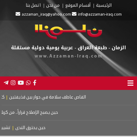
سية
أقسام الموقع
من نحن
اتصل بنا
azzaman_iraq@yahoo.com
info@azzaman
بعة العراق - عربية يومية دولية مستقلة
www.Azzaman-Iraq.com
القاص عاطف سلامة في حوار بين قذيفتين
|
كتاب اسرائيل الكبرى: دراسة
حين يصبح الإصلاح قراراً.. من كربلاء إلى معركة الدولة ضد 
حين يحترق الندى
|
تشييع موتسارت
|
الحرف يع