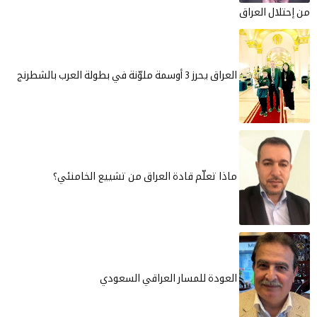
لعراق يحرز 3 أوسمة ملوّنة في بطولة العرب بالشطرنج
اذا تعلّم قادة العراق من تشييع الخامنئي؟
لعودة للمسار العراقي السعودي