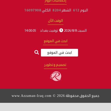
إحصائيات الزوار
وم
612
الشهر
8204
الكلي
16097908
الوقت الآن
 2026/8/8
توقيت بغداد
14:00:06
ابحث في الموقع
تصميم وتطوير
www.Azzaman-Iraq.com © 2026
وق محفوظة