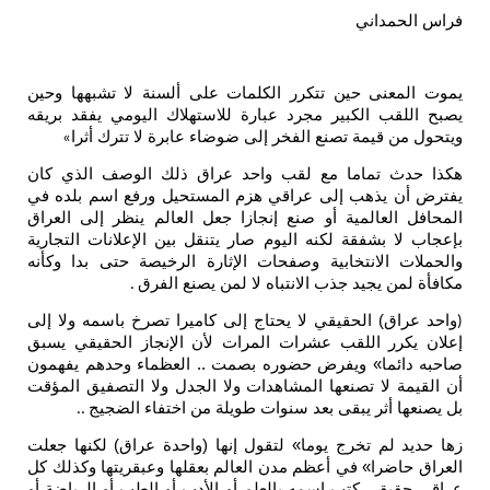
ي
حين تتكرر الكلمات على ألسنة لا تشبهها وحين
كبير مجرد عبارة للاستهلاك اليومي يفقد بريقه
ة تصنع الفخر إلى ضوضاء عابرة لا تترك أثرا
»
اما مع لقب واحد عراق ذلك الوصف الذي كان
ب إلى عراقي هزم المستحيل ورفع اسم بلده في
مية أو صنع إنجازا جعل العالم ينظر إلى العراق
قة لكنه اليوم صار يتنقل بين الإعلانات التجارية
تخابية وصفحات الإثارة الرخيصة حتى بدا وكأنه
د جذب الانتباه لا لمن يصنع الفرق
.
لحقيقي لا يحتاج إلى كاميرا تصرخ باسمه ولا إلى
للقب عشرات المرات لأن الإنجاز الحقيقي يسبق
 ويفرض حضوره بصمت .. العظماء وحدهم يفهمون
تصنعها المشاهدات ولا الجدل ولا التصفيق المؤقت
 يبقى بعد سنوات طويلة من اختفاء الضجيج
..
خرج يوما» لتقول إنها (واحدة عراق) لكنها جعلت
 في أعظم مدن العالم بعقلها وعبقريتها وكذلك كل
تب اسمه بالعلم أو الأدب أو الطب أو الرياضة أو