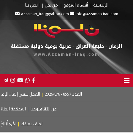
الرئيسية
أقسام الموقع
من نحن
اتصل بنا
azzaman_iraq@yahoo.com
info@azzaman-iraq.com
الزمان - طبعة العراق - عربية يومية دولية مستقلة
www.Azzaman-Iraq.com
العدد 8557 - 2026/8/6
|
العمل ينفي إلغاء الإعانة عن
عن الثقافلوجيا
|
المحكمة الجنائية ا
الحرف يعرفك
|
لِكَيْ أُبَالِغَ فِي