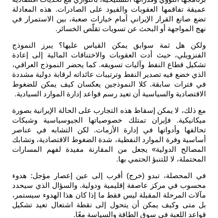
عميقة تفاقمها العقوبات والقيود على الصادرات. هذه المعادلة
تضع صانع القرار الإيراني أمام خيارات صعبة، بين الاستمرار في
نهج المواجهة أو البحث عن تسويات تقلّص الخسائر
.
ولكن هل ثمة سوابق يمكن القياس عليها؟ يبرز النموذج
الفنزويلي، حيث أدت العقوبات والاختناقات المالية إلى إعادة
تشكيل قطاع النفط وآليات تسويقه. كما يحضر النموذج العراقي،
الذي خضع فيه تصدير النفط وترتيبات عائداته لرقابة دولية مشددة
في فترات سابقة. كلا النموذجين يعكسان كيف يمكن للضغوط
الاقتصادية والسياسية أن تعيد رسم قواعد إدارة الموارد السيادية
.
مع ذلك، لا يمكن إسقاط هذه التجارب على الحالة الإيرانية بصورة
ميكانيكية. فإيران تمتلك خصوصياتها الجيوسياسية وشبكات
تحالفها وأدواتها في إدارة الأزمات. لكن التشابه في عناصر
أساسية وفرة الموارد النفطية، شدة الضغوط الاقتصادية، وتشابك
المصالح الدولية» يجعل من المقارنة مفيدة لفهم المسارات
المحتملة، لا للتنبؤ الحتمي بها
.
في المحصلة، تبدو (خرج) أقرب إلى عين إعصار مؤجل: هدوء
محسوب في مركز عاصفة إقليمية ودولية. والسؤال الذي سيحدد
مآلات المرحلة المقبلة ليس فقط ما إذا كان هذا الهدوء سيستمر،
بل متى وكيف يمكن أن يتحول إلى نقطة اشتعال تعيد تشكيل
قواعد اللعبة في سوق الطاقة والسياسة معًا
.