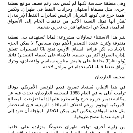
وهي منطقة حساسة لكنها لم تُمس بعد، رغم قصف مواقع نفطية
أخرى، مثل مصفاة أصفهان وخزانات النفط في طهران. وتكمن
أهمية خرج في كونها الشريان الرئيس لصادرات النفط الإيرانية، إذ
يُقدّر أنها تمثل النسبة الأكبر من تدفقات الخام إلى الأسواق
العالمية، فضلًا عن احتضانها قدرات تخزين ضخمة
.
يثير هذا الاستثناء تساؤلات مشروعة: لماذا تُستهدف بنى نفطية
متفرقة وتُترك عقدة التصدير الأهم دون مساس؟ لا يمكن الجزم
بالإجابات، لكن قراءة السياق الأوسع تفتح بابًا لتفسيرات تتعلق
بإدارة الصراع أكثر من حسمه. فالإبقاء على (صمام التصدير) قائمًا
(ولو نظريًا) يحافظ على هامش مناورة سياسي واقتصادي، ويترك
أوراق ضغط قابلة للاستخدام في مراحل لاحقة
.
صحيفة الغارديان
في هذا الإطار، يُستعاد تصريح قديم للرئيس الأمريكي دونالد
ترامب أدلى به في العام 1988 لصحيفة الغارديان، تحدث فيه عن
إمكانية تدمير جزيرة خرج والسيطرة عليها إذا ما تعرّضت المصالح
الأمريكية لهجوم. ورغم اختلاف السياقات الزمنية، فإن استحضار
مثل هذه المواقف يعكس كيف يمكن للأفكار المؤجلة أن تعود إلى
الواجهة عندما تنضج ظروفها
.
من زاوية أخرى، تواجه طهران ضغوطًا متزايدة على خلفية
برنامجها النووي وقدراتها التسليحية، بالتوازي مع تحديات اقتصادية