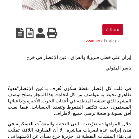
مقالات
←
بواسطة
azzaman
إيران على خطى فنزويلا والعراق..
عين الإعصار في خرج
ياسر المتولي
في قلب كل إعصار نقطة سكون تُعرف بـ”عين الإعصار”هدوءٌ
ظاهري تحيط به عواصف من كل اتجاه». هذا المجاز يصلح لوصف
المشهد الذي تعيشه المنطقة في أعقاب الحرب الأخيرة وتداعياتها
المستمرة، حيث تتكثف الضغوط وتتعقد الحسابات، فيما يغيب
أفق تسوية واضحة ترضي جميع الأطراف
.
خلال المواجهات، تعرّضت البنى التحتية والمنشآت العسكرية في
مدن إيرانية عدة لضربات مباشرة. إلا أن المفارقة اللافتة تمثّلت
في بقاء المنشآت النفطية في جزيرة خرج بمنأى عن الاستهداف ،