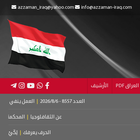
azzaman_iraq@yahoo.com
info@azzaman-iraq.com
عراق PDF
الأرشيف
العدد 8557 - 2026/8/6
|
العمل ينفي إلغاء الإعانة عن
عن الثقافلوجيا
|
المحكمة الجنائية الد
الحرف يعرفك
|
لِكَيْ أُبَالِغَ فِي حُب