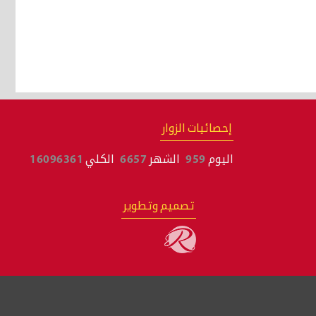
إحصائيات الزوار
اليوم
959
الشهر
6657
الكلي
16096361
تصميم وتطوير