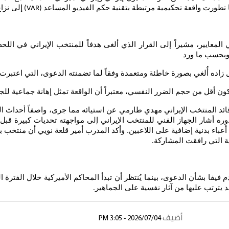
تطورت واقعة تحكيمية مرتبطة بتقنية حكم الفيديو المساعد
إلى نزا
(VAR)
المعايير، مشيراً إلى القرار الذي ألغى هدفاً للمنتخب الإيراني في اللح
 وبحسب ما ورد
زاده أُلغي بصورة خاطئة ومتعمدة وفقاً لما تضمنته الدعوى، التي اعتبرت 
ون أقل من حجم الضرر النفسي، معتبراً أن الواقعة تمثل إهانة جماعية للجم
قائد المنتخب الإيراني مهدي طارمي عن استيائه مما جرى، واصفاً أحداث ال
وره أشار الجهاز الفني للمنتخب الإيراني إلى مواجهته تحديات كبيرة قبل
باء بدنية إضافية على اللاعبين. وأكد المدرب أمير قلعة نويي أن منتخب بلاده
ة التي رافقت المشاركة
.
يفا بشأن الدعوى، بينما يُنتظر أن تبدأ المحاكم الأميركية خلال الفترة ا
يترتب عليها من آثار نفسية على الجماهير
.
أضيف
2026/07/04 - 3:05 PM