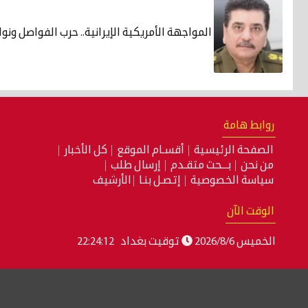
المواجهة الأمريكية الإيرانية.. حرب الفواصل ونو
روابط هامة
الصفحة الرئيسية
أقسـام الموقع
كل الأخبار
من نحن
بـــحث متقـدم
إرسال طلب
سياسة الخصوصية
إتصـل بنـا
الأرشيف
الوقت الآن
الخميس 2026/8/6
توقيت بغداد
22:24:13