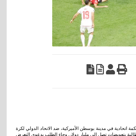
مة اتحادية في مدينة بوسطن الأميركية، ضد الاتحاد الدولي لكرة
حو 91 مليون إيراني وإيراني-أميركي، ضد فيفا مع المطالبة بتعويضات تصل إلى مليار دولار. وجاء الطلب بدعوى التعرض