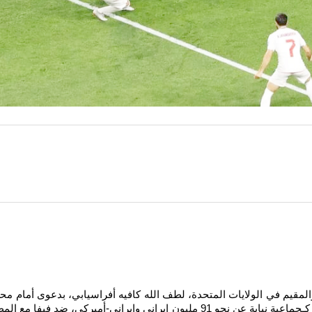
مقيم في الولايات المتحدة، لطف الله كافيه أفراسيابي، بدعوى أمام محك
القدم فيفا. وطالب أفراسيابي المحكمة الأميركية باعتماد الدعوى كـجماعية نيابة عن ن