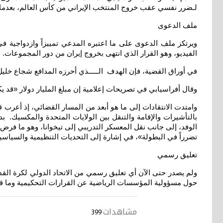
لـضرر نفسي عقب خروج المنتخب الإيراني من كأس العالم، بعدما 
ملف الدعوى
ويرتكز ملف الدعوى على ما اعتبره المدعي تمييزاً وازدواجية في 
الفيديو، وهو القرار الذي انتهى بخروج إيران من دور المجموعات.
في أوراق القضية، فإن الهدف الـــــذي أحرزه المدافع شجاع خليل 
وقال أفراسيابي في تصريحات إعلامية إن مبلغ المليار دولار «قد يك
وامتدت الانتقادات إلى ما هو أبعد من المسار القضائي، إذ أعرب 
بالتأشيرات والإقامة والتنقل بين الولايات المتحدة والمكسيك. بد
الوفد، إلى جانب نقل المعسكر التدريبي إلى تيخوانا، وهو ما فرض أع
تضرراً في البطولة»، في إشارة إلى التحديات التنظيمية والسياسي
تعليق رسمي
ولم يصدر حتى الآن أي تعليق رسمي من الاتحاد الدولي لكرة القدم ف
حول مسؤولية المؤسسات الرياضية عن القرارات التحكيمية وما قد 
مشاهدات
399