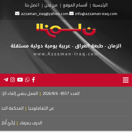
الرئيسية
أقسام الموقع
من نحن
اتصل بنا
azzaman_iraq@yahoo.com
info@azzaman-iraq.com
الزمان - طبعة العراق - عربية يومية دولية مستقلة
www.Azzaman-Iraq.com
العدد 8557 - 2026/8/6
|
العمل ينفي إلغاء الإعانة عن ال
عن الثقافلوجيا
|
المحكمة الجنائية الدو
الحرف يعرفك
|
لِكَيْ أُبَالِغَ فِي حُبِّ