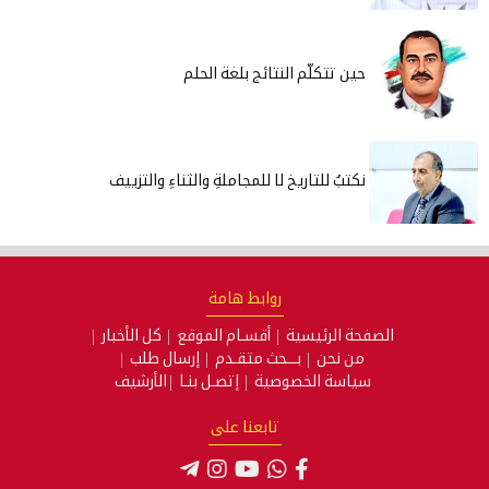
حين تتكلّم النتائج بلغة الحلم
نكتبُ للتاريخ لا للمجاملةِ والثناءِ والتزييف
روابط هامة
الصفحة الرئيسية
أقسـام الموقع
كل الأخبار
من نحن
بـــحث متقـدم
إرسال طلب
سياسة الخصوصية
إتصـل بنـا
الأرشيف
تابعنا على