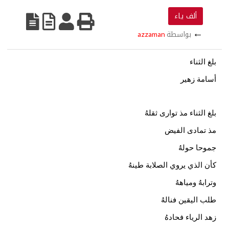
ألف ياء
←
بواسطة
azzaman
لغ الثناء
سامة زهير
لغ الثناء مذ توارى ثقلهُ
ذ تمادى الفيض
موحا حولهُ
أن الذي يروي الصلابة طينهُ
ترابهُ ومياههُ
لب اليقين فنالهُ
هد الرياء فحادهُ