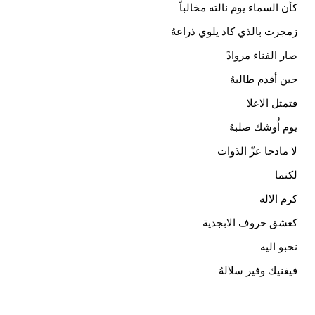
أن السماء يوم نالته مخالباً
مجرت بالذي كاد يلوي ذراعهُ
ار الفناء مروادً
ين أقدم طالبهُ
تمثل الاعلا
وم أُوشك صلبهُ
ا مادحا عزّ الذوات
كنما
رم الاله
عشق حروف الابجدية
حبو اليه
يغنيك وفير سلالهُ