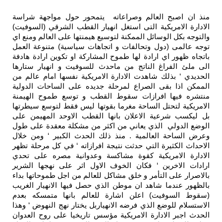
منذ ان اصبح العالم وصراعاته يتمحور حول مواجهة شراسة
الادارة الامريكية التى استغل انهيار القطب الشرقي (السوفيت)
والتوجه بكل الوسائل الممكنة لتوسيع هيمنتها على العالم ومنع اي
توجه عالمى (دول وتحالفات و اتجاهات سياسية) متنوعة العمل
باتجاه ظهور اي ارادة لها طموح المشاركة او تكوين ارادة هادفة
الى ملئ الفراغ الناتج من ماحدث للسوفيت و انهيار ستارها
الحديدي ‘ بذلك شاهدت الادارة الامريكية نفسها امام عالم من
الممكن اذا بقى الصراع لمرحلة جديده على الساحات الدولية
منتشره فيها افرازات سقوط القطب و توسع طموح الهيمنة
الامريكية لتحتل الساحة مغرما بقوتها ليس فقط لتوسع سيطرتها
بل ليكسب شرعية الاعلان بانها القطب الاوحد المهيمن على
الوضع الدولي الذي يعاني من اكثر من مشكلة معقدة على طول
وعرض الساحة العالمية . منذ ذلك الحدث الكبير ‘ ومن خلال
الاحداث الكثيرة التي حدثت نتيجة افرازاته ‘ في كل مرحلة تظهر
الادارة الامريكية كقوة مشاكسة وعدوانية مصره على تحدي
ارادات الاخرين ‘ فكان الخوف الاول اثر على نهجها الشرير
بالاصرار على التأمر و خلق مشاكل للعالم من اجل طموحاتها بداء
بالظهور عندما شاهد ان موطن الذي حصل فيها الانهيار الغريب
(سقوط السوفيت) اعلن اشارة للعالم بانها متمسكه بعدم
الاستسلام للوضع الذي فرضه الانهياربل يختار نهج النهوض ‘ وهذا
الحدث اجبر الادارة الامريكية مؤسس تاريخيا على روح العدوان