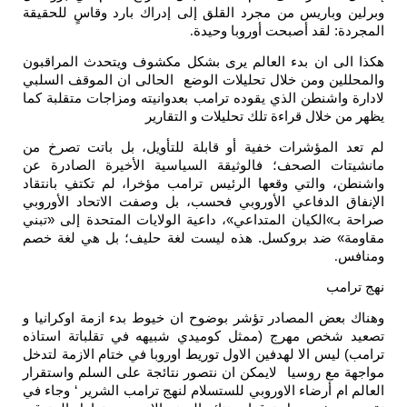
وبرلين وباريس من مجرد القلق إلى إدراك بارد وقاسٍ للحقيقة
المجردة: لقد أصبحت أوروبا وحيدة
.
هكذا الى ان بدء العالم يرى بشكل مكشوف ويتحدث المراقبون
والمحللين ومن خلال تحليلات الوضع الحالى ان الموقف السلبي
لادارة واشنطن الذي يقوده ترامب بعدوانيته ومزاجات متقلبة كما
يظهر من خلال قراءة تلك تحليلات و التقارير
لم تعد المؤشرات خفية أو قابلة للتأويل، بل باتت تصرخ من
مانشيتات الصحف؛ فالوثيقة السياسية الأخيرة الصادرة عن
واشنطن، والتي وقعها الرئيس ترامب مؤخرا، لم تكتفِ بانتقاد
الإنفاق الدفاعي الأوروبي فحسب، بل وصفت الاتحاد الأوروبي
صراحة بـ»الكيان المتداعي»، داعية الولايات المتحدة إلى «تبني
مقاومة» ضد بروكسل. هذه ليست لغة حليف؛ بل هي لغة خصم
ومنافس
.
نهج ترامب
وهناك بعض المصادر تؤشر بوضوح ان خيوط بدء ازمة اوكرانيا و
تصعيد شخص مهرج (ممثل كوميدي شبيهه في تقلباتة استاذه
ترامب) ليس الا لهدفين الاول توريط اوروبا في ختام الازمة لتدخل
مواجهة مع روسيا لايمكن ان نتصور نتائجة على السلم واستقرار
العالم ام أرضاء الاوروبي للستسلام لنهج ترامب الشرير ‘ وجاء في