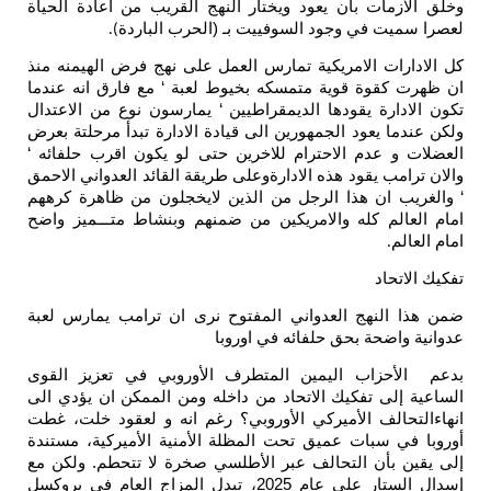
وخلق الازمات بان يعود ويختار النهج القريب من اعادة الحياة
لعصرا سميت في وجود السوفييت بـ (الحرب الباردة
).
كل الادارات الامريكية تمارس العمل على نهج فرض الهيمنه منذ
ان ظهرت كقوة قوية متمسكه بخيوط لعبة ‘ مع فارق انه عندما
تكون الادارة يقودها الديمقراطيين ‘ يمارسون نوع من الاعتدال
ولكن عندما يعود الجمهورين الى قيادة الادارة تبدأ مرحلتة بعرض
العضلات و عدم الاحترام للاخرين حتى لو يكون اقرب حلفائه ‘
والان ترامب يقود هذه الادارةوعلى طريقة القائد العدواني الاحمق
‘ والغريب ان هذا الرجل من الذين لايخجلون من ظاهرة كرههم
امام العالم كله والامريكين من ضمنهم وبنشاط متـــميز واضح
امام العالم
.
تفكيك الاتحاد
ضمن هذا النهج العدواني المفتوح نرى ان ترامب يمارس لعبة
عدوانية واضحة بحق حلفائه في اوروبا
بدعم الأحزاب اليمين المتطرف الأوروبي في تعزيز القوى
الساعية إلى تفكيك الاتحاد من داخله ومن الممكن ان يؤدي الى
انهاءالتحالف الأميركي الأوروبي؟ رغم انه و لعقود خلت، غطت
أوروبا في سبات عميق تحت المظلة الأمنية الأميركية، مستندة
إلى يقين بأن التحالف عبر الأطلسي صخرة لا تتحطم. ولكن مع
إسدال الستار على عام 2025، تبدل المزاج العام في بروكسل