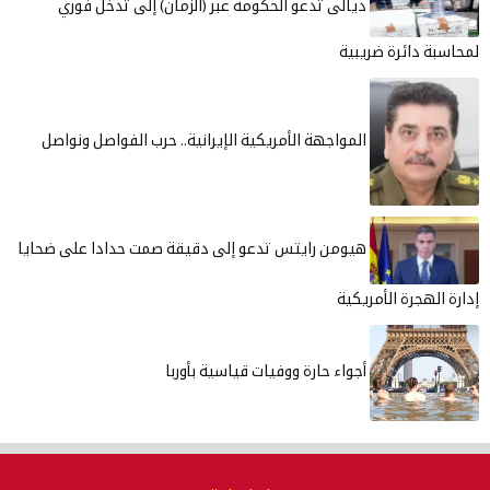
ديالى تدعو الحكومة عبر (الزمان) إلى تدخل فوري
لمحاسبة دائرة ضريبية
المواجهة الأمريكية الإيرانية.. حرب الفواصل ونواصل
هيومن رايتس تدعو إلى دقيقة صمت حدادا على ضحايا
إدارة الهجرة الأمريكية
أجواء حارة ووفيات قياسية بأوربا