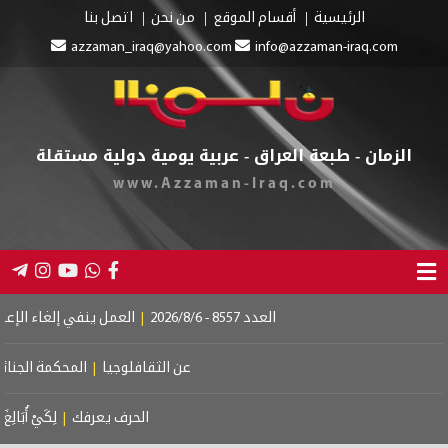
الرئيسية
أقسام الموقع
من نحن
اتصل بنا
azzaman_iraq@yahoo.com
info@azzaman-iraq.com
الزمان - طبعة العراق - عربية يومية دولية مستقلة
www.Azzaman-Iraq.com
العدد 8557 - 2026/8/6
|
العمل ينفي إلغاء الإعانة ع
عن الثقافلوجيا
|
المحكمة الجنائية ا
الحرف يعرفك
|
لِكَيْ أُبَالِغَ فِي