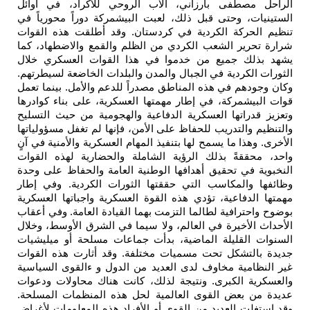
الراحل مصطفى بارزاني، الأب الروحي للأكراد، في أوائل
الستينيات، وحتى قبل ذلك، لعبت البيشمركة دوراً محورياً في
تنظيم الحركة الكردية في كردستان. وقد أطلقت هذه القوات
شرارة تحرير الشعب الكردي من الظلم والقمع والاضطهاد، كما
يشهد بذلك جميع من خدموا في هذا القوات العسكري خلال
الثورات الكردية في الجبال والمدن والبلدات الخاضعة لسيطرتهم.
وكان وجودهم في هذه المناطق مصدراً للدعم والأمل. بينما تعمل
قوات البيشمركة، في إطار مهمتها العسكرية، على بناء كوادرها
وتعزيز قدراتها العسكرية الدفاعية والهجومية من حيث التسليح
والتنظيم والتدريب للحفاظ على الأمن، فإنها لم تغفل مسؤولياتها
الأخرى. وهذا ما يسمح لها بتنفيذ المهام العسكرية والأمنية في آنٍ
واحد، محققةً بذلك الرؤية الشاملة والحضارية لهذه القوات
النخبوية في تحقيق أهدافها الوطنية العامة والحفاظ على وحدة
وظائفها والمكاسب التي حققتها الثورات الكردية. وفي إطار
مهمتها الدفاعية، تؤدي هذه القوة العسكرية واجباتها العسكرية
بوضوح واحترافية لطالما التزمت بهما القيادة العامة. وفي أعقاب
الأحداث الأخيرة في العالم، ولا سيما في الشرق الأوسط، وخلال
السنوات القليلة الماضية، بدأت جماعات مسلحة أو ميليشيات
جديدة بالتشكل تحت مسميات مختلفة. وقد أثارت هذه القوات
غير النظامية مخاوف لدى العديد من الدول و ءالقوى السياسية
والعسكرية الكبرى. ونتيجة لذلك، كانت هناك محاولات ودعوات
عديدة من بعض القوى العالمية لحل هذه المنظمات المسلحة.
وقد استغلت العديد من القوى أو الأفراد هذه المعلومات لأغراض