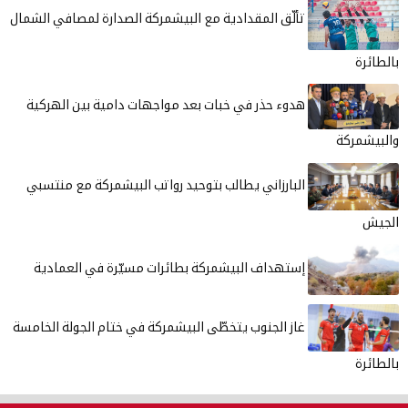
تألّق المقدادية مع البيشمركة الصدارة لمصافي الشمال
بالطائرة
هدوء حذر في خبات بعد مواجهات دامية بين الهركية
والبيشمركة
البارزاني يطالب بتوحيد رواتب البيشمركة مع منتسبي
الجيش
إستهداف البيشمركة بطائرات مسيّرة في العمادية
غاز الجنوب يتخطّى البيشمركة في ختام الجولة الخامسة
بالطائرة