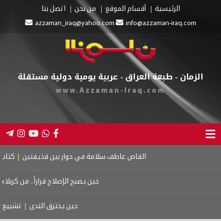
الرئيسية
أقسام الموقع
من نحن
اتصل بنا
azzaman_iraq@yahoo.com
info@azzaman-iraq.com
الزمان - طبعة العراق - عربية يومية دولية مستقلة
www.Azzaman-Iraq.com
القاص عاطف سلامة في حوار بين قذيفتين
|
كتاب اسرائ
حين يصبح الإصلاح قراراً.. من كربلاء إل
حين يحترق الندى
|
تشييع مو