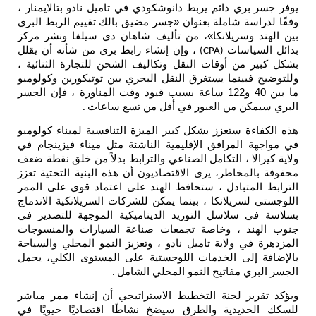
يوفر جسر بري دائم يربط دانوشكودي في تاميل نادو بتالايمنار ،
وفقًا لدراسة شاملة بعنوان «جسر مضيق بالك تقييم الربط البري
بين الهند وسريلانكا»، من تأليف شاهان دي سيلفا ونشر مركز
بدائل السياسات
، وإن إنشاء رابط بري من شأنه أن يقلل
(CPA)
بشكل كبير من أوقات النقل وتكاليف الشحن للتجارة الثنائية ،
وللتوضيح فبينما يستغرق النقل البحري بين توتيكورين وكولومبو
ما بين 40 و122 ساعة بسبب قيود وقت المناورة ، فإن الجسر
البري سيمكن من العبور في أقل من تسع ساعات
.
هذه الكفاءة ستعزز بشكل كبير الميزة التنافسية لميناء كولومبو
في مواجهة المرافق الإقليمية الناشئة مثل ميناء فيزينجام في
ولاية كيرالا ، التكامل الصناعي والترابط بدلاً من خلق نقطة ضعف
محفوفة بالمخاطر، يرى الاقتصاديون أن هذه البنية التحتية تعزز
الترابط المتبادل ، ستحافظ الهند على اعتماد قوي على الممر
اللوجستي لسريلانكا ، بينما يمكن للشركات السريلانكية الاندماج
بسلاسة في سلاسل التوريد الديناميكية الموجهة للتصدير في
جنوب الهند ، وخاصة تجمعات صناعة السيارات والمنسوجات
المزدهرة في ولاية تاميل نادو ، وتعزيز النمو المحلي والسياحة
بالإضافة إلى الخدمات اللوجستية على المستوى الكلي، يحمل
الجسر البري مفاتيح النمو المحلي الشامل
.
ويؤكد تقرير لجنة التخطيط الاستراتيجي أن إنشاء ممر مباشر
للسكك الحديدية والطرق سيضخ نشاطًا اقتصاديًا حيويًا في