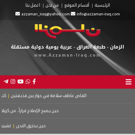
الرئيسية
أقسام الموقع
من نحن
اتصل بنا
azzaman_iraq@yahoo.com
info@azzaman-iraq.com
الزمان - طبعة العراق - عربية يومية دولية مستقلة
www.Azzaman-Iraq.com
القاص عاطف سلامة في حوار بين قذيفتين
|
كتاب اسرا
حين يصبح الإصلاح قراراً.. من كربلاء إ
حين يحترق الندى
|
تشييع مو