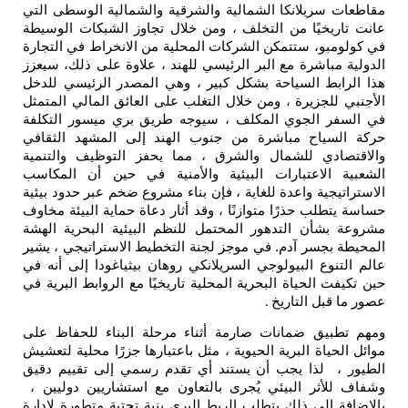
مقاطعات سريلانكا الشمالية والشرقية والشمالية الوسطى التي
عانت تاريخيًا من التخلف ، ومن خلال تجاوز الشبكات الوسيطة
في كولومبو، ستتمكن الشركات المحلية من الانخراط في التجارة
الدولية مباشرة مع البر الرئيسي للهند ، علاوة على ذلك، سيعزز
هذا الرابط السياحة بشكل كبير ، وهي المصدر الرئيسي للدخل
الأجنبي للجزيرة ، ومن خلال التغلب على العائق المالي المتمثل
في السفر الجوي المكلف ، سيوجه طريق بري ميسور التكلفة
حركة السياح مباشرة من جنوب الهند إلى المشهد الثقافي
والاقتصادي للشمال والشرق ، مما يحفز التوظيف والتنمية
الشعبية الاعتبارات البيئية والأمنية في حين أن المكاسب
الاستراتيجية واعدة للغاية ، فإن بناء مشروع ضخم عبر حدود بيئية
حساسة يتطلب حذرًا متوازنًا ، وقد أثار دعاة حماية البيئة مخاوف
مشروعة بشأن التدهور المحتمل للنظم البيئية البحرية الهشة
المحيطة بجسر آدم. في موجز لجنة التخطيط الاستراتيجي ، يشير
عالم التنوع البيولوجي السريلانكي روهان بيثياغودا إلى أنه في
حين تكيفت الحياة البحرية المحلية تاريخيًا مع الروابط البرية في
عصور ما قبل التاريخ
.
ومهم تطبيق ضمانات صارمة أثناء مرحلة البناء للحفاظ على
موائل الحياة البرية الحيوية ، مثل باعتبارها جزرًا محلية لتعشيش
الطيور ، لذا يجب أن يستند أي تقدم رسمي إلى تقييم دقيق
وشفاف للأثر البيئي يُجرى بالتعاون مع استشاريين دوليين ،
بالإضافة إلى ذلك يتطلب الربط البري بنية تحتية متطورة لإدارة