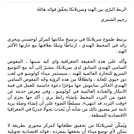
الربط البرّي بين الهند وسريلانكا يحقّق فوائد هائلة
رحيم الشمري
يرتبط طموح سريلانكا في ترسيخ مكانتها كمركز لوجستي وبحري
رائد في المحيط الهندي ، ارتباطًا وثيقًا بعلاقتها مع جارتها الأكبر
الهند
.
وأكد على هذه الحقيقة الجغرافية واي كيه سينها ، المفوض
السامي الهندي السابق لدى سريلانكا، مشيرً إلى أنه مع التوسع
السريع للتجارة العالمية للهند ، سيستمر ميناء كولومبو في لعب
دور حيوي للغاية ، وانطلاقًا من هذه الرؤية وجّه المفوض السامي
الهندي الحالي سانتوش جها مؤخرًا دعوة حاسمة للعمل في قمة
الابتكار والقيادة العالمية في كولومبو ، وفي معرض حديثه عن
عقود من التردد المحيط بإنشاء رابط بري ، أكد جها بحزم أن
«وقت التردد قد انتهى»، مسلطًا الضوء على أن إنشاء وصلة برية
ثابتة عبر مضيق بالك من شأنه أن يُحدث تحولًا جذريًا في الجغرافيا
الاقتصادية للمنطقة
.
ويُمكّن لسريلانكا من تحقيق تطلعاتها كمركز محوري بطريقة لا
يمكن لأي توسع ميناء أن يحققها بمفرده ، فوائد اقتصادية تحويلية