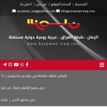
الرئيسية
أقسام الموقع
من نحن
اتصل بنا
azzaman_iraq@yahoo.com
info@azzaman-iraq.com
الزمان - طبعة العراق - عربية يومية دولية مستقلة
www.Azzaman-Iraq.com
القاص عاطف سلامة في حوار بين قذيفتين
|
كتاب اسر
حين يصبح الإصلاح قراراً.. من كربلاء 
حين يحترق الندى
|
تشييع م