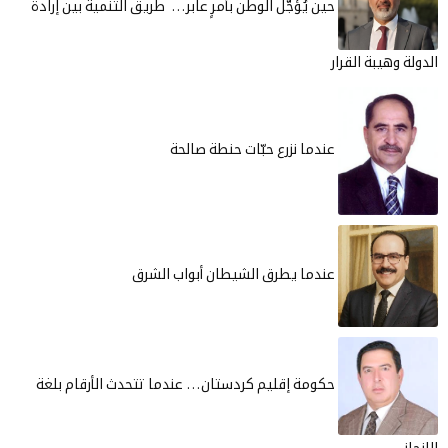
حين يُؤجَّل الوطن بأمرٍ عابر… طريق التنمية بين إرادة
الدولة وهيبة القرار
عندما نزرع حبّات حنطة صالحة
عندما يطرق الشيطان أبواب الشرق
حكومة إقليم كردستان… عندما تتحدث الأرقام بلغة