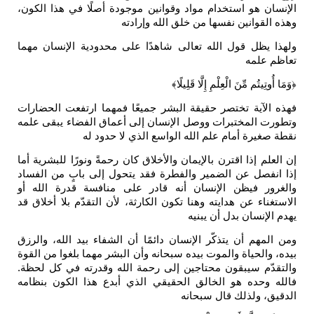
الإنسان هو استخدام مواد وقوانين موجودة أصلًا في هذا الكون،
وهذه القوانين نفسها من خلق الله وإرادته
ولهذا يظل قول الله تعالى شاهدًا على محدودية الإنسان مهما
تعاظم علمه
﴿وَمَا أُوتِيتُم مِّنَ الْعِلْمِ إِلَّا قَلِيلًا﴾
فهذه الآية تختصر حقيقة البشر جميعًا فمهما ارتفعت الحضارات
وتطورت المختبرات ووصل الإنسان إلى أعماق الفضاء يبقى علمه
نقطة صغيرة أمام علم الله الواسع الذي لا حدود له
إن العلم إذا اقترن بالإيمان والأخلاق كان رحمةً ونورًا للبشرية أما
إذا انفصل عن الضمير والفطرة فقد يتحول إلى بابٍ من الفساد
والغرور فيظن الإنسان أنه قادر على منافسة قدرة الله أو
الاستغناء عن هدايته وهنا تكون الكارثة، لأن التقدّم بلا أخلاق قد
يهدم الإنسان بدل أن يبنيه
ومن المهم أن يتذكّر الإنسان دائمًا أن الشفاء بيد الله، والرزق
بيده، والحياة والموت بيده سبحانه وأن البشر مهما بلغوا من القوة
والتقدّم سيبقون محتاجين إلى رحمة الله وقدرته في كل لحظة.
فالله وحده هو الخالق الحقيقي الذي أبدع هذا الكون بنظامه
الدقيق، ولذلك قال سبحانه