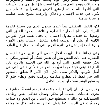
والاتصالات وهذه النعم بحد ذاتها ليست شرًا، بل هي من الأسباب
التي أتاحها الله لعباده ليعمّروا الأرض وينتفعوا بها فالعلم حين
يكون في خدمة الإنسان والأخلاق والرحمة يصبح نعمة عظيمة
ورسالة سامية
لكن الخطر الحقيقي يبدأ عندما يتحول العلم من وسيلةٍ لخدمة
الحياة إلى أداةٍ لمحاربة الفطرة والتلاعب بحدود الخلق التي
وضعها الله فعندما يحاول الإنسان أن يجعل نفسه فوق القوانين
الإلهية أو يظن أن بوسعه إعادة تشكيل الإنسان وفق الأهواء
والرغبات فإنه يدخل في دائرة الغرور التي تُفسد العقل قبل الواقع
وفي زماننا هذا ظهرت أفكار تسعى إلى تغيير هوية الإنسان
الفطرية حتى بات البعض يظن أن تغيير الشكل أو المظهر يمكن أن
يغيّر حقيقة الخلق التي أودعها الله في الجسد والروح لكن
الحقيقة تبقى ثابتة مهما تغيّرت الظواهر فالأنثى تبقى أنثى في
أصل تكوينها والذكر يبقى ذكرًا، لأن الأمر لا يتعلق بالمظهر
الخارجي فقط بل بفطرةٍ متكاملة وتركيب دقيق ونظام خلقٍ لا
يستطيع البشر نسخه أو تبديله بالكامل
وقد يصل الإنسان إلى تقنيات متقدمة، فيصنع أعضاءً صناعية أو
يجري عمليات معقدة، أو يبتكر وسائل تحاكي بعض وظائف
الجسدلكنه مع ذلك لا يستطيع خلق إنسان من العدم ولا صناعة
روح تُبثّ في الجسد كما يفعل الخالق سبحانه. فكل ما يملكه