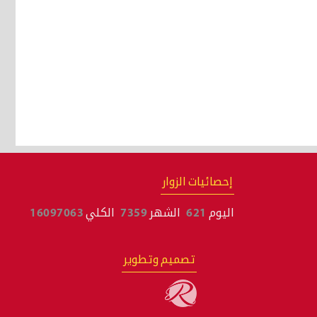
إحصائيات الزوار
اليوم
621
الشهر
7359
الكلي
16097063
تصميم وتطوير