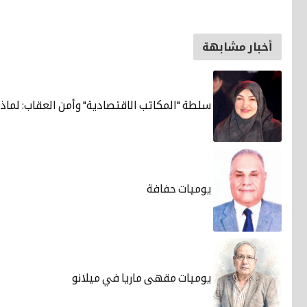
أخبار مشابهة
سلطة "المكاتب الاقتصادية" وأمن العقاب: لماذ
يوميات حفافة
يوميات مقهى ماريا في ميلانو