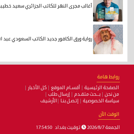
أغالب مجرى النهر للكاتب الجزائري سعيد خطيب
رواية ورق الكافور جديد الكاتب السعودي عبد ال
روابط هامة
الصفحة الرئيسية
أقسـام الموقع
كل الأخبار
من نحن
بـــحث متقـدم
إرسال طلب
سياسة الخصوصية
إتصـل بنـا
الأرشيف
الوقت الآن
الجمعة 2026/8/7
توقيت بغداد
17:54:51