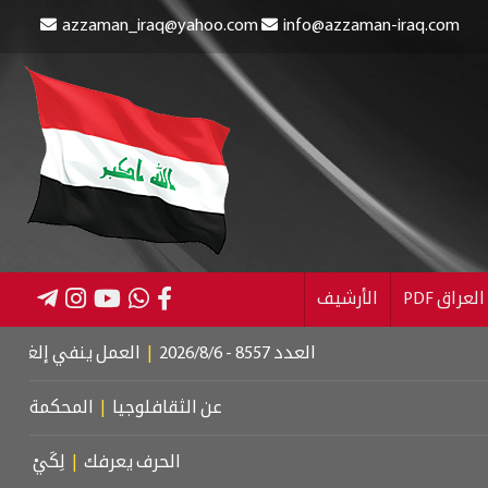
azzaman_iraq@yahoo.com
info@azzaman-iraq.com
عراق PDF
الأرشيف
العدد 8557 - 2026/8/6
|
العمل ينفي إلغاء الإعانة عن الم
عن الثقافلوجيا
|
المحكمة الجنائية الدول
الحرف يعرفك
|
لِكَيْ أُبَالِغَ فِي حُبِّ