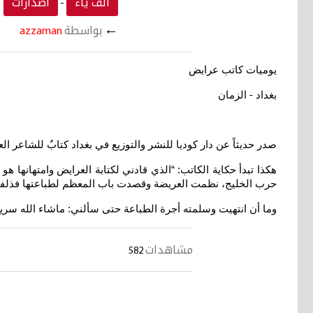
ألف ياء
اصدارات
-
←
بواسطة
azzaman
يوميات كاتب عرايض
بغداد - الزمان
صدر حديثاً عن دار كوديا للنشر والتوزيع في بغداد كتابٌ للشاعر العراقي كاظم 
هكذا تبدأ حكاية الكاتب: “الذي قادني لكتابة العرايض وامتهانها 
حرب الخليج، نظمت العريضة وقصدت باب المعظم لطباعتها فذلفت
وما أن انتهيت وسلمته أجرة الطباعة حتى سألني: ماشاء الله سري
مشاهدات
582