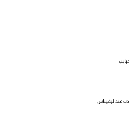
حبايب
دب عند ليفيناس