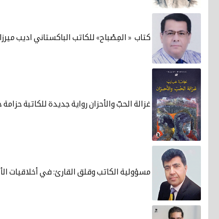
كتاب « المِصْباح» للكاتب الباكستاني اديب ميرزا
غزالة الحبّ والأحزان رواية جديدة للكاتبة حزامة 
مسؤولية الكاتب وقلق القارئ: في أخلاقيات الأ