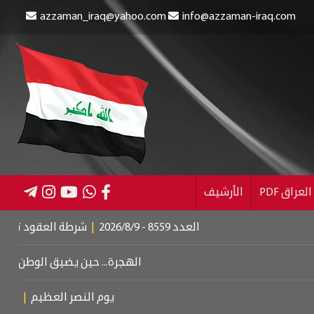
azzaman_iraq@yahoo.com
info@azzaman-iraq.com
عراق PDF
الأرشيف
العدد 8559 - 2026/8/9
|
شرطة العقود تنقذ طفلين من
الهجرة... حين يضيق الوطن بأبنائه
|
دبل
يوم النصر العظيم
|
عزف على و