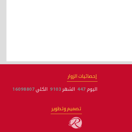
إحصائيات الزوار
اليوم
447
الشهر
9103
الكلي
16098807
تصميم وتطوير