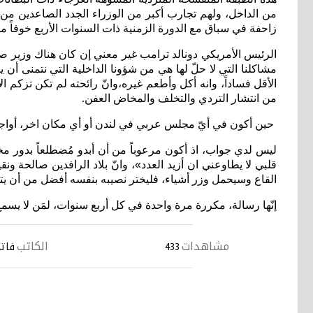
من
الداخل،
ولهم
تجارب
أكبر
من
الوزراء
الجدد
الصاعدين
من
زاحفة
في
سباق
مع
الدورة
الزمنية
ذات
السنوات
الأربع
خوفاً
م
الرئيس
الأمريكي
دونالد
ترامب
غير
معني
إن
كان
هناك
وزير
صا
مشاكلنا
التي
لا
حلّ
لها
هي
من
شؤونا
الداخلية
التي
نتمنى
أن
ي
الأقل
فساداً،
وانه
أكل
وأطعم
غيره،وانّ
رائحته
لم
تكن
تزكم
ال
من
انتشار
التردي
والتخلف
والمخاض
العفن
.
حين
أكون
في
أيّ
مجلس
عربي
في
لندن
أو
أي
مكان
اخر،
أواج
ليس
لدي
جواب،
اذ
أكون
مرعوباً
من
أن
أبدو
مُضطلعاً
بدور
مخ
قلبي
لا
يطاوعني
ان
أزيد
العدد
»،
وانّ
بلاد
الرافدين
صالحة
ونقي
القاع
وسيحمل
وزر
أشياء،
فليختر
نصيبه
بنفسه
أفضل
من
أن
يت
إنّها
رسالة،
مكررة
مرة
واحدة
في
كل
أربع
سنوات،
لمَن
لا
يسمع
مشاهدات
الكاتب
433
فاتح