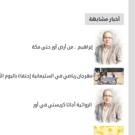
أخبار مشابهة
إبراهيم .. من أرض أور حتى مكة
مهرجان رياضي في السليمانية إحتفاءً باليوم ال
الروائية أجاثا كريستي في أور