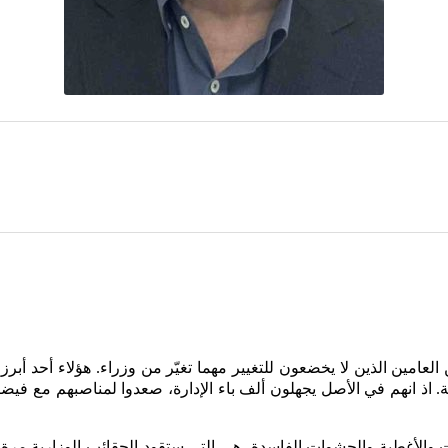
العامين
الذين
لا
يخضعون
للتغيير
مهما
تغيّر
من
وزراء
هؤلاء
أحد
أبرز
.
ة
اذ
انهم
في
الأصل
يجهلون
ألف
باء
الإدارة،
صعدوا
لمناصبهم
مع
فيضا
.
ت
والأغطية
والحشوات
الفاسدة،
هي
التي
ستقود
الحقائب
الوزارية
مرة