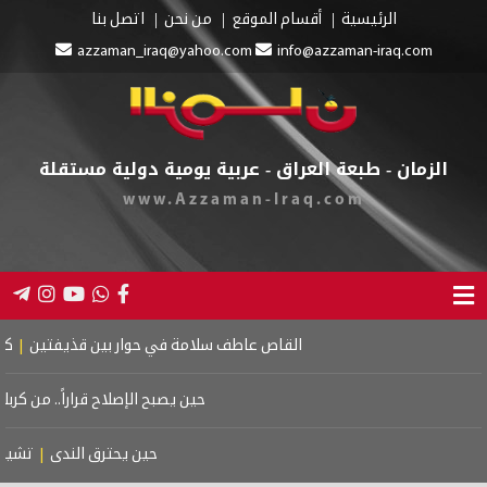
الرئيسية
أقسام الموقع
من نحن
اتصل بنا
azzaman_iraq@yahoo.com
info@azzaman-iraq.com
الزمان - طبعة العراق - عربية يومية دولية مستقلة
www.Azzaman-Iraq.com
القاص عاطف سلامة في حوار بين قذيفتين
|
كتاب اسرائي
حين يصبح الإصلاح قراراً.. من كربلاء إلى 
حين يحترق الندى
|
تشييع موتس