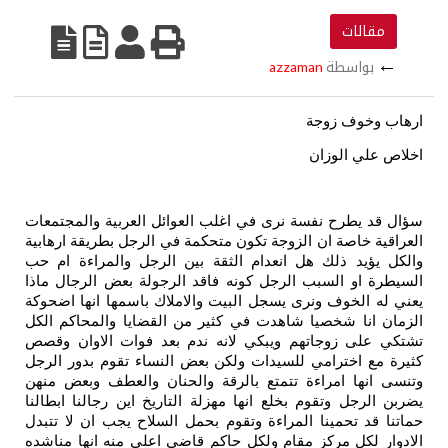
مقالات
←
بواسطة
azzaman
رهاب وخوف زوجة
خلاص علي الوزان
ؤال قد يطرح نفسة نرى في اغلب العوائل العربية والمجتمعات
لعراقية خاصة ان الزوجة تكون متحكمة في الرجل بطريقة ارهابية
الكل يؤيد ذلك هل انعدام الثقة بين الرجل والمراءة ام حب
لسيطرة او السبب الرجل كونه فاقد الرجولة بعض الرجال ماذا
عني له الخوف ونرى يسجل البيت والاملاك باسمها انها اضحوكة
لزمان انا شخصيا شاهدت في كثير من القضايا والمحاكم الكل
شتكي على زوجاتهم ويبكي لانه ندم بعد فوات الاوان وقصص
ثيرة مع اخترامي للسيدات ولكن بعض النساء تقوم بدور الرجل
تنسى انها امراءة تتمتع بالرقة والحنان والعطف وبعض منهن
ضربن الرجل وتقوم بخلع انها مهزلة التاريخ اين رجالنا ابطالنا
ماتنا قد تحمينا المراءة وتقوم بحمل السلاح يجب ان لا تتبدل
لادوار لكل مركز مقام ولكل حاكم قاضي اعلى منه انها مناشده