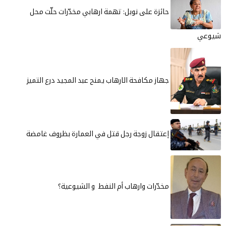
حائزة على نوبل: تهمة ارهابي مخدّرات حلّت محل
وعي
جهاز مكافحة الارهاب يمنح عبد المجيد درع التميز
إعتقال زوجة رجل قتل في العمارة بظروف غامضة
مخدّرات وارهاب أم النفط و الشيوعية؟