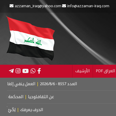
azzaman_iraq@yahoo.com
info@azzaman-iraq.com
عراق PDF
الأرشيف
العدد 8557 - 2026/8/6
|
العمل ينفي إلغاء الإعانة عن المس
عن الثقافلوجيا
|
المحكمة الجنائية الدول
الحرف يعرفك
|
لِكَيْ أُبَالِغَ فِي حُبِّ