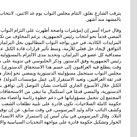
يترقب الشارع بقلق، التئام مجلس النواب يوم غد الاثنين، لانتخا
بالمشهد منذ أشهر
.
المضي قدماً نحو انتخاب رئيس الجمهورية، برغم المخاوف من تكرا
المزايدات الكاذبة، في حين يواجه النواب المطالبون بحل البرلما
التوافق لإيجاد حل فعلي للأزمة، وسط تأثير قرارات قادة الكتل ع
مصداقية كل عضو في البرلمان، وتحديد مدى الالتزام بالمسؤولي
رئيس الجمهورية وفق الدستور. وذكر الحلبوسي في تدوينة على منص
وقت يتطلع فيه العراقيون إلى حسم هذا الاستحقاق الدستوري). و
مجلس النواب سيتحمل مسؤوليته الدستورية ويمضي نحو إنجاز هذا 
قدر ثقة العراقيين، وتعيد الاستقرار إلى عمل مؤسسات الدولة)
الكتل خلال الأسبوع الجاري للتباحث بشأن التوصل إلى توافق ب
الدستورية، والمضي قدمًا في استكمال ما تبقى من الاستحقاقا
المجتمع إن تتحمل مسؤولياتها في دعم خطوة رئاسة وأعضاء مجلس 
حكومة كاملة الصلاحيات، تكون قادرة على تلبية تطلعات الشعب ال
وكشف النائب خالد وليد المرسومي، في وقت سابق، عن إن توقيع ع
البلاد. وقال المرسومي في بيان أمس إن (استمرار حالة الانسداد وخ
الحوار وتشكيل حكومة قادرة على مواجهة التحديات السياسية والا