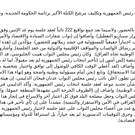
ب رئيس الجمهورية وتكليف مرشح الكتلة الأكبر برئاسة الحكومة الجديدة،
وقال خبراء أمس إن (مؤشرات واضحة أظهرت على التزام النواب بالحضور، 
ر سيناريو التعطيل). وأضافوا إن (نواب شعارات السيادة والاقتصاد والأ
ن، اختباراً حقيقياً للمسؤولية في حشد زملائهم للحضور). مؤكّدين إن (ه
بر رسائل الواتساب والمواقف الإقليمية والدولية من عقد الجلسة). وأشار
ة الوطنية تجاه العراق). وكان رئيس مجلس النواب هيبت الحلبوسي، قد 
ة إكس أمس إن (تأخير انتخاب رئيس الجمهورية لم يعد مقبولاً، لما له 
أضاف (لقد أُعطي الوقت الكافي للوصول إلى توافق واختيار شخصية مناسب
الاستحقاق). وتابع (نحن أمام مسؤولية وطنية واضحة وهو إنهاء هذا ال
. في تطور، أعلن نائب رئيس مجلس النواب عدنان فيحان الدليمي، إن هيئ
شأن تحديد موعد لعقد جلسة انتخاب رئيس الجمهورية. وأكد الدليمي في
ت الوطنية). واضاف إن (الظروف الحرجة التي تشهدها المنطقة عمومًا، 
النواب وجعل مصلحة البلد فوق كل اعتبار آخر والإسراع في إنجاز هذا ال
عراقي في الأمن والاستقرار والتنمية). مشدداً على إن (أي تأخير في ه
دد من أعضاء مجلس النواب على عقد جلسة لاختيار رئيس الجمهورية يعكس ت
رق التوقيتات الدستورية لم يعد خياراً، بل استنزافاً للدولة ومؤسساتها). 
قتصادية
).