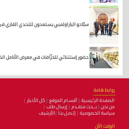
سبّاحو الباراولمبي يستعدون للتحدي القاري في
حضور إستثنائي للخزّافات في معرض الأنامل الذ
روابط هامة
الصفحة الرئيسية
أقسـام الموقع
كل الأخبار
من نحن
بـــحث متقـدم
إرسال طلب
سياسة الخصوصية
إتصـل بنـا
الأرشيف
الوقت الآن