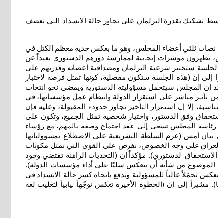
 وسط تشكيك بقدرة البرلمان على تجاوز حالة الانسداد التي تعصف
ولاسيما بعد جمع تواقيع 222 نائباً لعقد جلسة يوم غد الإثنين وفق نصاب ثلثي أعضاء المجلس، وهو ما يعكس جدية معظم الكتل في
من، يظهرون مؤشرات إيجابية لممارسة دورهم الدستوري بعيداً عن
ذه الجلسة ستختبر شرعية البرلمان ومصداقية أعضائه وقدرتهم على
وا إلى إن (هذه الجلسة ستكون مفصلية، كونها تمثل فرصة لاختبار
اكد إن المجلس سيتحمل مسؤوليته الدستورية ويمضي نحو انتخاب
من تأثير مباشر على استقرار الدولة وانتظام عمل مؤسساتها، في
ة، إلا إن استمرار التأخير تجاوز حدوده المقبولة، وعليه فإن
استحقاق وفق الدستور، واختيار شخصية تمثل الجميع، وتكون على
ة رئاسة المجلس تسعى إلى عقد اجتماع وصفه بالمهم، مع رؤساء
 بيان أمس (عزم السلطة التشريعية على الاضطلاع بمسؤولياتها
والعراق على وجه الخصوص، تفرض على القوى التي تمثل مكونات
استحقاق الدستوري). مؤكداً إن (التحديات الراهنة تقتضي وجود
ذا الموضوع من شأنه أن ينعكس سلبًا على أداء مؤسسات الدولة).
حمّلاً عالياً للمسؤولية ويدفع باتجاه كسر حالة الانسداد في
مشيراً إلى إن (الخطوة الأخيرة تعكس توجّهاً نيابياً لتغليب لغة