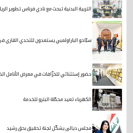
التربية البدنية تبحث مع نادي فرناس تطوير الري
سبّاحو الباراولمبي يستعدون للتحدي القاري في
حضور إستثنائي للخزّافات في معرض الأنامل الذ
الكهرباء تعيد محطّة البترو للخدمة
مجلس ديالى يشكّل لجنة تحقيق بحق رشيد