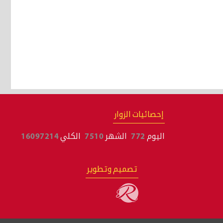
إحصائيات الزوار
اليوم
772
الشهر
7510
الكلي
16097214
تصميم وتطوير