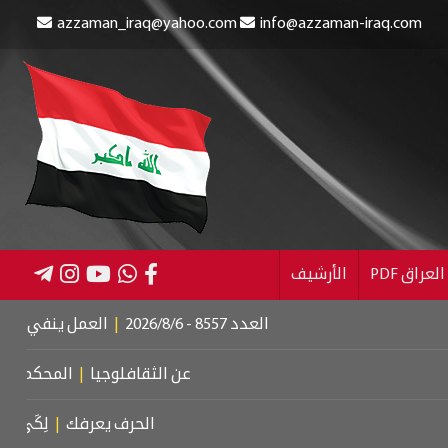
azzaman_iraq@yahoo.com
info@azzaman-iraq.com
عراق PDF
الأرشيف
العدد 8557 - 2026/8/6
|
العمل ينفي إلغاء الإعانة
عن الثقافلوجيا
|
المحكمة الجنائية 
الحرف يعرفك
|
لِكَيْ أُبَالِغَ فِي