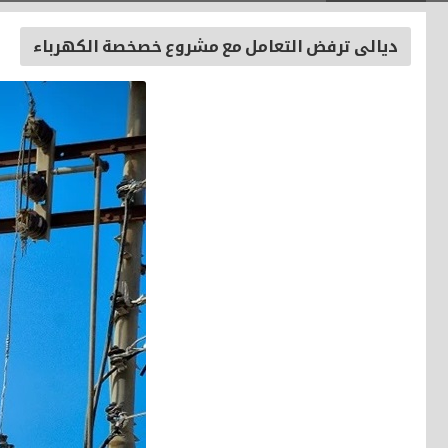
ديالى ترفض التعامل مع مشروع خصخصة الكهرباء