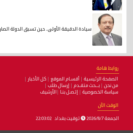
سيادة الدقيقة الأولى.. حين تسبق الدولة الصارو
روابط هامة
الصفحة الرئيسية
أقسـام الموقع
كل الأخبار
من نحن
بـــحث متقـدم
إرسال طلب
سياسة الخصوصية
إتصـل بنـا
الأرشيف
الوقت الآن
الجمعة 2026/8/7
توقيت بغداد
22:03:03