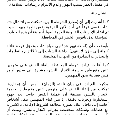
في مقتبل العمر بسبب التهور وعدم الالتزام بإرشادات السلامة
).
انتشال جثة
كما أشارت إلى أن (مفارز الشرطة النهرية تمكنت من انتشال جثة
شاب قضى غرقاً في أحد الأنهر الفرعية ضمن ناحية هبهب، حيث
تم اتخاذ الإجراءات القانونية اللازمة أصولياً، مبينة أن هذه الحوادث
المؤسفة تدق ناقوس الخطر في المحافظة
).
وأوضحت أن (لحظة تهور قد تُنهي حياة شاب وتحوّل فرحة عائلة
كاملة إلى حزن لا ينتهي)، داعية الشباب إلى (الالتزام بالتعليمات
والتحذيرات الصادرة من الجهات المختصة
).
كما أعلنت قيادة شرطة المحافظة، إلقاء القبض على متهمين
اثنين متورطين بجريمة الاتجار بالبشر، مشيرة الى صدور أوامر
قبض قضائية بحق المتهمين
.
وذكرت القيادة، في بيان تلقته (الزمان) أمس، أن (مفارزها
تمكنت من إلقاء القبض على متهمين اثنين متورطين بجريمة
الاتجار بالبشر، مضيفة أن عملية القبض جاءت بعد جهود
استخبارية وتحريات دقيقة، إذ تبين قيام المتهمين بنقل أشخاص
أجانب إلى داخل البلاد بصورة مخالفة لشروط الإقامة، بالاشتراك
مع عصابات وشبكات متخصصة بجرائم الاتجار بالبشر). وبينت أن
(أوامر قبض قضائية صدرت بحق المتهمين وفق أحكام قانون