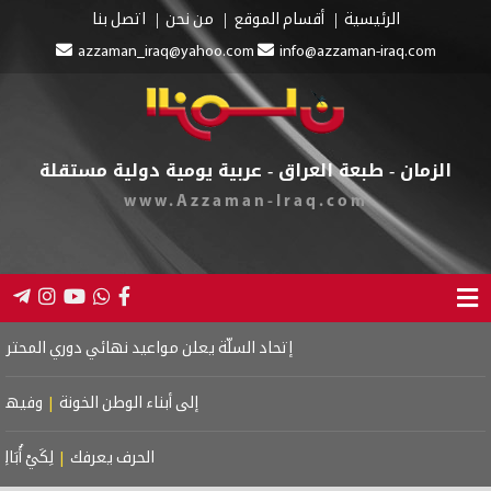
الرئيسية
أقسام الموقع
من نحن
اتصل بنا
azzaman_iraq@yahoo.com
info@azzaman-iraq.com
الزمان - طبعة العراق - عربية يومية دولية مستقلة
www.Azzaman-Iraq.com
إتحاد السلّة يعلن مواعيد نهائي دوري المحترفين
|
إلى أبناء الوطن الخونة
|
وفيهم الم
الحرف يعرفك
|
لِكَيْ أُبَالِغَ 