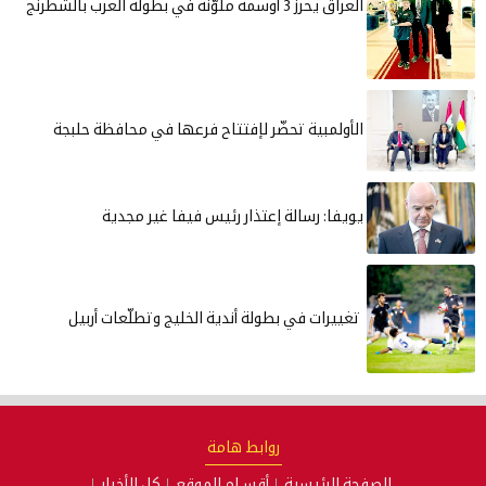
العراق يحرز 3 أوسمة ملوّنة في بطولة العرب بالشطرنج
الأولمبية تحضّر لإفتتاح فرعها في محافظة حلبجة
يويفا: رسالة إعتذار رئيس فيفا غير مجدية
تغييرات في بطولة أندية الخليج وتطلّعات أربيل
روابط هامة
الصفحة الرئيسية
أقسـام الموقع
كل الأخبار