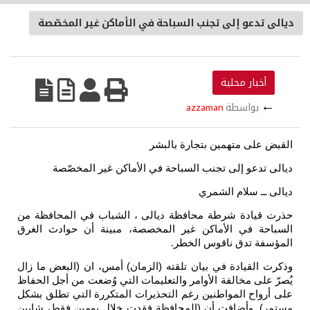
ديالى تدعو إلى تجنب السباحة في الأماكن غير المخصّصة
أخبار محلية
←
بواسطة
azzaman
القبض على متهمين بتجارة بالبشر
ديالى تدعو إلى تجنب السباحة في الأماكن غير المخصّصة
ديالى ــ سلام الشمري
حذرت قيادة شرطة محافظة ديالى ، الشباب في المحافظة من
السباحة في الأماكن غير المخصصة، مبينة أن حوادث الغرق
المؤسفة تدق ناقوس الخطر
.
وذكرت القيادة في بيان تلقته (الزمان) أمس، ان (البعض ما زال
يُصرّ على مخالفة الأوامر والتعليمات التي وُضعت من أجل الحفاظ
على أرواح المواطنين رغم التحذيرات المتكررة التي تطلق بشكل
مستمر). وأضافت أن (المحافظة فقدت خلال يومين فقط، شابين