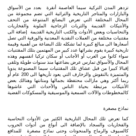
تزدهر المدن التركية سيما العاصمة أنقرة بعدد من الأسواق
والبازارات والمتاجر التاريخية والتراثية التي تضم مجموعة من
المحال المختلفة التي تعرض البضائع المتنوعة من التحف
والأنتيكات القديمة والثريات الزجاجية الملونة والفخاريات
والنحاسيات وبعض الأدوات والكتب التاريخية القديمة إضافة الى
مقتنيات مختلفة من العملات النقدية المعدنية والورقية التي تصل
أسعارها الى مبالغ كبيرة لما تشكله تلك البضاعة من أهمية وقيمة
تاريخية كبيرة يقوم بشرائها عدد كبير من المهتمين بتلك المقتنيات
سواء كانوا من العرب أو الأجانب أو سكان تركيا انفسهم وهذه
المحال والأسواق تمارس عرض بضاعتها منذ سنوات طويلة وتلقى
إقبالا كبيرا من قبل عشاق تلك المقتنيات سيما المصنوعة يدويا
والمتميزة بالنقوش والزخارف التي يعود تأريخها الى 200 عام أو
ربما أكثر وهي مازالت محتفظة بجمالها ومتانتها وهنالك بعض
الأنتيكات مرتبطة بحياة الناس والأحداث التي عاشوها
كالمخطوطات والآلات السمعية والموسيقية والمسكوكات الفضية
.
نماذج مصغرة
كما تعرض تلك المحال التاريخية الكثير من الأدوات النحاسية
والفخاريات والسجاد بالإضافة الى أنواع من أدوات الحروب
كالسيوف والرماح والمنحوتات وحتى نماذج مصغرة للمدافع