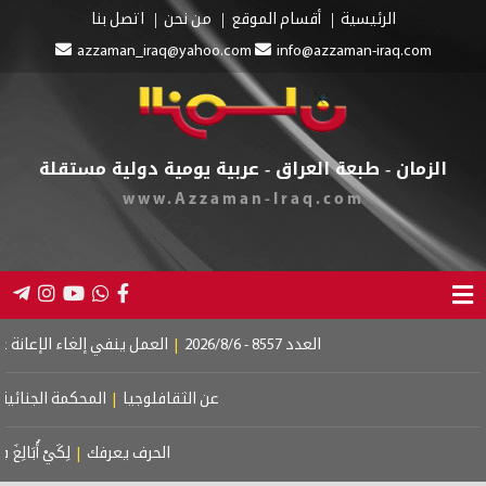
الرئيسية
أقسام الموقع
من نحن
اتصل بنا
azzaman_iraq@yahoo.com
info@azzaman-iraq.com
الزمان - طبعة العراق - عربية يومية دولية مستقلة
www.Azzaman-Iraq.com
العدد 8557 - 2026/8/6
|
العمل ينفي إلغاء الإعانة عن الم
عن الثقافلوجيا
|
المحكمة الجنائية الدو
الحرف يعرفك
|
لِكَيْ أُبَالِغَ فِي حُب