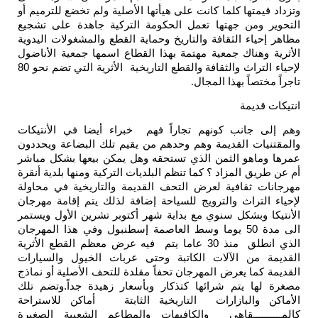
وتزداد قيمتها كلما كانت على هيأتها الأصلية ولم تخضع للترميم أو
التحوير ومن جهتها تعمل الحكومة التركية جاهدة على تشجيع
مظاهر إحياء الثقافة والتاريخ وحماية القطع والمشغولات اليدوية
الأثرية وهناك جمعية مهتمة بهذا القطاع اسمها جمعية الأناضول
لإحياء التراث والثقافة والقطع التاريخية الأثرية التي تضم نحو 80
تاجراً مختصاً بهذا المجال
.
انتيكات قديمة
وهم إلى جانب كونهم تجاراً فهم خبراء أيضا في الأنتيكات
والمقتنيات القديمة وهم وحدهم من يقيم تلك البضاعة ويحددون
عمرها وماهو الثمن الذي تستحقه وهل يمكن بيعها بشكل مباشر
أم عن طريق المزاد ؟ كما تنظم البلديات التركية ومنها بلدية أنقرة
مهرجانات ثقافية لعرض التحف القديمة والتاريخية في محاولة
لإحياء التراث والترويج للسياحة إضافة لذلك يتم إقامة مهرجان
الأنتيكا وبشكل سنوي مع بداية شهر أكتوبر تشرين الأول ويستمر
الى مدة 50 يوما وسط العاصمة إسطنبول وفي هذا المهرجان
الذي انطلق منذ 30 عاما يتم فيه عرض معظم القطع الأثرية
القديمة من الآلات الكاتبة وحتى عربات الخيول والسيارات
القديمة كما يعرض المهرجان تحفاً مقلدة للتحف الأصلية أو نماذج
مصغرة لها يتم شرائها كتذكار وبأسعار زهيدة جداً.وتضم تلك
الأماكن والبازارات التاريخية الثابتة أماكن للاستراحة
كالمــــــــــقاهي والكافيهات والمطاعم الشعبية الصغيرة