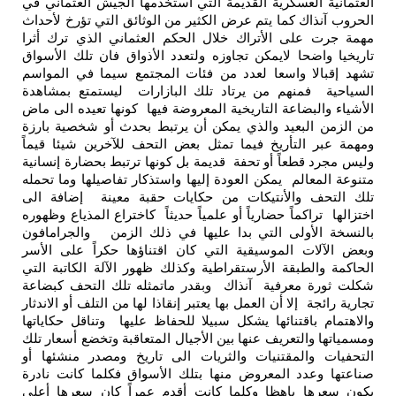
العثمانية العسكرية القديمة التي استخدمها الجيش العثماني في
الحروب آنذاك كما يتم عرض الكثير من الوثائق التي تؤرخ لأحداث
مهمة جرت على الأتراك خلال الحكم العثماني الذي ترك أثرا
تاريخيا واضحا لايمكن تجاوزه ولتعدد الأذواق فان تلك الأسواق
تشهد إقبالا واسعا لعدد من فئات المجتمع سيما في المواسم
السياحية فمنهم من يرتاد تلك البازارات ليستمتع بمشاهدة
الأشياء والبضاعة التاريخية المعروضة فيها كونها تعيده الى ماض
من الزمن البعيد والذي يمكن أن يرتبط بحدث أو شخصية بارزة
ومهمة عبر التأريخ فيما تمثل بعض التحف للآخرين شيئا قيماً
وليس مجرد قطعاً أو تحفة قديمة بل كونها ترتبط بحضارة إنسانية
متنوعة المعالم يمكن العودة إليها واستذكار تفاصيلها وما تحمله
تلك التحف والأنتيكات من حكايات حقبة معينة إضافة الى
اختزالها تراكماً حضارياً أو علمياً حديثاً كاختراع المذياع وظهوره
بالنسخة الأولى التي بدا عليها في ذلك الزمن والجرامافون
وبعض الآلات الموسيقية التي كان اقتناؤها حكراً على الأسر
الحاكمة والطبقة الأرستقراطية وكذلك ظهور الآلة الكاتبة التي
شكلت ثورة معرفية آنذاك وبقدر ماتمثله تلك التحف كبضاعة
تجارية رائجة إلا أن العمل بها يعتبر إنقاذا لها من التلف أو الاندثار
والاهتمام باقتنائها يشكل سبيلا للحفاظ عليها وتناقل حكاياتها
ومسمياتها والتعريف عنها بين الأجيال المتعاقبة وتخضع أسعار تلك
التحفيات والمقتنيات والثريات الى تاريخ ومصدر منشئها أو
صناعتها وعدد المعروض منها بتلك الأسواق فكلما كانت نادرة
يكون سعرها باهظا وكلما كانت أقدم عمراً كان سعرها أعلى