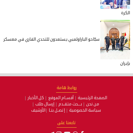
الكرة
سبّاحو الباراولمبي يستعدون للتحدي القاري في معسكر
بإيران
روابط هامة
الصفحة الرئيسية
أقسـام الموقع
كل الأخبار
من نحن
بـــحث متقـدم
إرسال طلب
سياسة الخصوصية
إتصـل بنـا
الأرشيف
تابعنا على