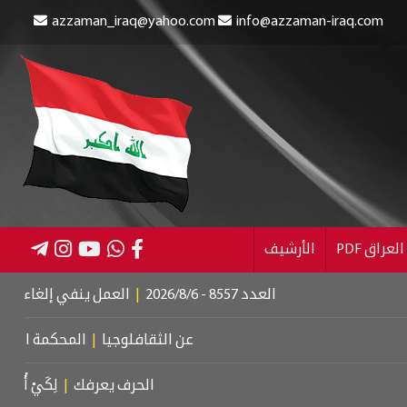
azzaman_iraq@yahoo.com
info@azzaman-iraq.com
عراق PDF
الأرشيف
العدد 8557 - 2026/8/6
|
العمل ينفي إلغاء الإعانة عن المست
عن الثقافلوجيا
|
المحكمة الجنائية الدولي
الحرف يعرفك
|
لِكَيْ أُبَالِغَ فِي حُبِّك