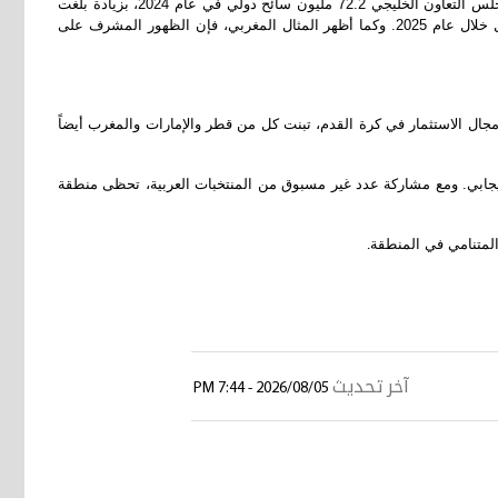
ويكتسب ذلك أهمية خاصة بالنسبة لدولة الإمارات ومنطقة الخليج عموماً، التي تشهد بالفعل نمواً هيكلياً في قطاعي السياحة والضيافة. فقد استقبلت دول مجلس التعاون الخليجي 72.2 مليون سائح دولي في عام 2024، بزيادة بلغت
51.5 بالمئة مقارنة بمستويات عام 2019. كما تواصل هذا الزخم في دولة الإمارات، حيث سجلت المنشآت الفندقية رقماً قياسياً باستقبال 32.34 مليون نزيل خلال عام 2025. وكما أظهر المثال المغربي، فإن الظهور المشرف على
 مجال الاستثمار في كرة القدم، تبنت كل من قطر والإمارات والمغرب أيضاً
إيجابي. ومع مشاركة عدد غير مسبوق من المنتخبات العربية، تحظى منطقة
.
آخر تحديث
2026/08/05 - 7:44 PM