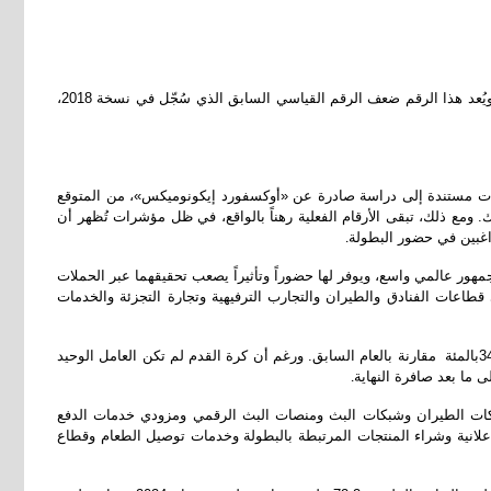
يشهد كأس العالم 2026 حضوراً عربياً غير مسبوق، مع مشاركة ثمانية منتخبات عربية هي: السعودية وقطر والأردن والمغرب وتونس ومصر والجزائر والعراق. ويُعد هذا الرقم ضعف الرقم القياسي السابق الذي سُجّل في نسخة 2018،
رات مستندة إلى دراسة صادرة عن «أوكسفورد إيكونوميكس»، من المتوقع
تقطب نحو 6.5 ملايين زائر عبر الولايات المتحدة وكندا والمكسيك. ومع ذلك، تبقى الأرقام الفعلية رهناً بالواقع، في ظل مؤشرات تُظهر أن
راغبين في حضور البطولة
.
جمهور عالمي واسع، ويوفر لها حضوراً وتأثيراً يصعب تحقيقهما عبر الحملات
ي قطاعات الفنادق والطيران والتجارب الترفيهية وتجارة التجزئة والخدمات
ويُعد المغرب مثالاً واضحاً على ذلك. فبعد وصوله إلى الدور نصف النهائي في نسخة 2022، استقبلت المملكة في عام 2023 نحو 14.5 مليون زائر، بزيادة بلغت 34بالمئة مقارنة بالعام السابق. ورغم أن كرة القدم لم تكن العامل الوحيد
ى ما بعد صافرة النهاية
.
كات الطيران وشبكات البث ومنصات البث الرقمي ومزودي خدمات الدفع
لإعلانية وشراء المنتجات المرتبطة بالبطولة وخدمات توصيل الطعام وقطاع