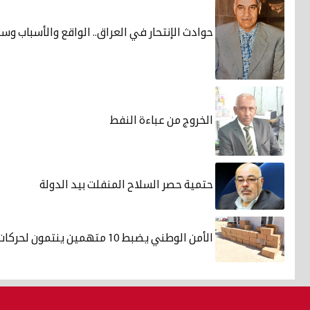
حوادث الإنتحار في العراق.. الواقع والأسباب وس
الخروج من عباءة النفط
حتمية حصر السلاح المنفلت بيد الدولة
الأمن الوطني يضبط 10 متهمين ينتمون لحركات متطرّفة