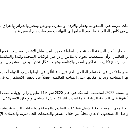
ي كأس العالم، فيما يعود العراق إلى النهائيات بعد غياب دام أربعين عاماً
.
تتجاوز أبعاد النسخة الحديثة من البطولة حدود المستطيل الأخضر. فبحسب تقدي
أن تسهم البطولة بما يصل إلى 40.9 مليار دولار في الناتج المحلي الإجمالي العالمي، وأن تس
ب ارتفاع تكاليف التذاكر والسفر والإقامة، وهو ما شكّل تحدياً لبعض المشجعين ال
قدر ما تكمن في الاهتمام العالمي الذي تثيره. فالتألق في البطولة يضع الدولة أمام 
يتها السياحية وتعزيز مكانتها على الساحة العالمية، فضلاً عن تحفيز الاستثمارات ف
بقوة على الساحة الدولية، فيما امتدت آثار الانتعاش السياحي والإنفاق الاستهلاكي إل
اته المدن المستضيفة لتشمل قطاعات الفنادق والمطاعم والحانات الرياضية وشر
، يواصل المشجعون الإنفاق محلياً من خلال السفر والتجمعات الجماهيرية والحملات ا