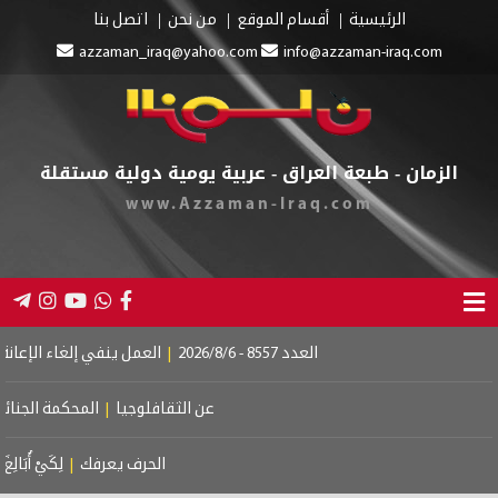
الرئيسية
أقسام الموقع
من نحن
اتصل بنا
azzaman_iraq@yahoo.com
info@azzaman-iraq.com
الزمان - طبعة العراق - عربية يومية دولية مستقلة
www.Azzaman-Iraq.com
العدد 8557 - 2026/8/6
|
العمل ينفي إلغاء الإعانة عن 
عن الثقافلوجيا
|
المحكمة الجنائية ا
الحرف يعرفك
|
لِكَيْ أُبَالِغَ فِي