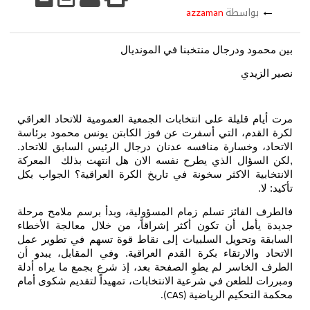
←
بواسطة
azzaman
بين محمود ودرجال منتخبنا في المونديال
نصير الزيدي
مرت أيام قليلة على انتخابات الجمعية العمومية للاتحاد العراقي
لكرة القدم، التي أسفرت عن فوز الكابتن يونس محمود برئاسة
الاتحاد، وخسارة منافسه عدنان درجال الرئيس السابق للاتحاد.
,لكن السؤال الذي يطرح نفسه الان هل انتهت بذلك المعركة
الانتخابية الاكثر سخونة في تاريخ الكرة العراقية؟ الجواب بكل
تأكيد: لا
.
فالطرف الفائز تسلم زمام المسؤولية، وبدأ برسم ملامح مرحلة
جديدة يأمل أن تكون أكثر إشراقاً، من خلال معالجة الأخطاء
السابقة وتحويل السلبيات إلى نقاط قوة تسهم في تطوير عمل
الاتحاد والارتقاء بكرة القدم العراقية. وفي المقابل، يبدو أن
الطرف الخاسر لم يطوِ الصفحة بعد، إذ شرع بجمع ما يراه أدلة
ومبررات للطعن في شرعية الانتخابات، تمهيداً لتقديم شكوى أمام
محكمة التحكيم الرياضية
(CAS).