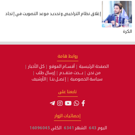
إغلاق نظام التراخيص وتحديد موعد التصويت في إتحاد
الكرة
روابط هامة
الصفحة الرئيسية
أقسـام الموقع
كل الأخبار
من نحن
بـــحث متقـدم
إرسال طلب
سياسة الخصوصية
إتصـل بنـا
الأرشيف
تابعنا على
إحصائيات الزوار
اليوم
643
الشهر
6341
الكلي
16096045