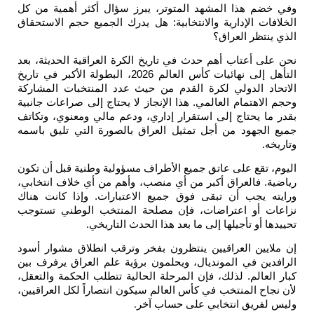
وفي خضم هذا المشهد المتوتر، يبرز سؤال أكثر أهمية من كل
الخلافات الإدارية والانتخابية: هل يدرك الجميع حجم الاستحقاق
الذي ينتظر العراق؟
نحن على أعتاب أهم حدث في تاريخ الكرة العراقية الحديثة، بعد
التأهل إلى نهائيات كأس العالم 2026، البطولة الأكبر في تاريخ
الاتحاد الدولي لكرة القدم من حيث عدد المنتخبات المشاركة
وحجم الاهتمام العالمي. هذا الإنجاز لا يحتاج إلى صراعات جانبية
بقدر ما يحتاج إلى استقرار إداري، ودعم مالي ومعنوي، وتكاتف
جميع الجهود من أجل تمثيل العراق بالصورة التي تليق باسمه
وتاريخه
.
اليوم، تقع على عاتق جميع الأطراف مسؤولية وطنية قبل أن تكون
رياضية. فالعراق أكبر من أي منصب، وأهم من أي خلاف انتخابي،
ورايته يجب أن تبقى فوق جميع الاعتبارات. وإذا كانت هناك
نزاعات أو اعتراضات، فإن مصلحة المنتخب الوطني تستوجب
تحييدها أو تأجيلها إلى ما بعد هذا الحدث التاريخي
.
إن ملايين العراقيين ينتظرون بفخر وترقب انطلاق مشوار أسود
الرافدين في المونديال، ويحلمون برؤية علم العراق يرفرف بين
كبار العالم. لذلك، فإن المرحلة الحالية تتطلب الحكمة والتعقل،
لأن نجاح المنتخب في كأس العالم سيكون انتصاراً لكل العراقيين،
وليس لفريق انتخابي على حساب آخر
.