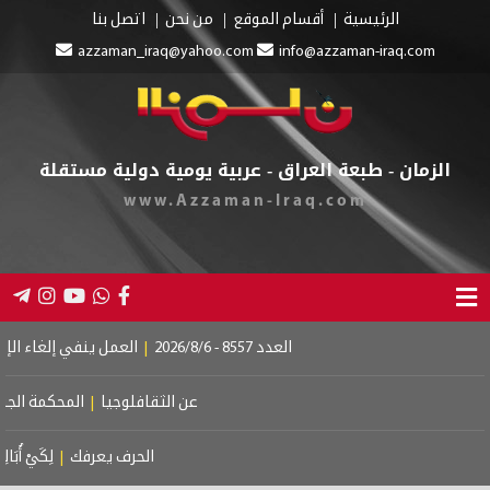
الرئيسية
أقسام الموقع
من نحن
اتصل بنا
azzaman_iraq@yahoo.com
info@azzaman-iraq
ن - طبعة العراق - عربية يومية دولية مستقلة
www.Azzaman-Iraq.com
العدد 8557 - 2026/8/6
|
العمل ينفي إلغاء الإعانة عن المستفيدين
عن الثقافلوجيا
|
المحكمة الجنائية الدولية.. إس
الحرف يعرفك
|
لِكَيْ أُبَالِغَ فِي حُبِّكِ
|
لم أ