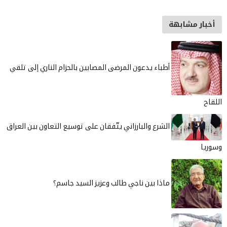
شابهة
أطباء يدعون المرضى المصابين بالحزام الناري إلى تلقي
الشرع والبارزاني يتّفقان على توسيع التعاون بين العراق
ماذا بين ناجي طالب وعزيز السيد جاسم؟